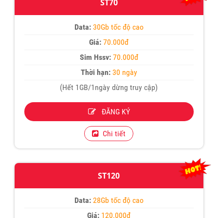
ST70
Data:
30Gb tốc độ cao
Giá:
70.000đ
Sim Hssv:
70.000đ
Thời hạn:
30 ngày
(Hết 1GB/1ngày dừng truy cập)
ĐĂNG KÝ
Chi tiết
ST120
Data:
28Gb tốc độ cao
Giá:
120.000đ