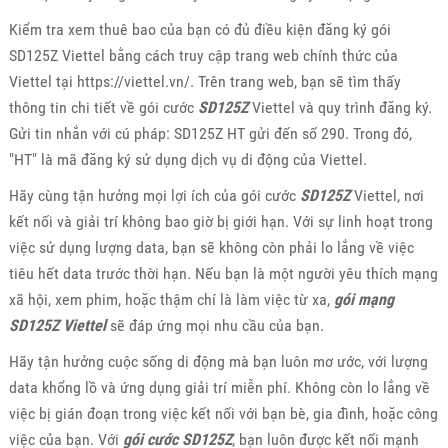
Kiểm tra xem thuê bao của bạn có đủ điều kiện đăng ký gói
SD125Z Viettel bằng cách truy cập trang web chính thức của
Viettel tại https://viettel.vn/. Trên trang web, bạn sẽ tìm thấy
thông tin chi tiết về gói cước
SD125Z
Viettel và quy trình đăng ký.
Gửi tin nhắn với cú pháp: SD125Z HT gửi đến số 290. Trong đó,
"HT" là mã đăng ký sử dụng dịch vụ di động của Viettel.
Hãy cùng tận hưởng mọi lợi ích của gói cước
SD125Z
Viettel, nơi
kết nối và giải trí không bao giờ bị giới hạn. Với sự linh hoạt trong
việc sử dụng lượng data, bạn sẽ không còn phải lo lắng về việc
tiêu hết data trước thời hạn. Nếu bạn là một người yêu thích mạng
xã hội, xem phim, hoặc thậm chí là làm việc từ xa,
gói mạng
SD125Z Viettel
sẽ đáp ứng mọi nhu cầu của bạn.
Hãy tận hưởng cuộc sống di động mà bạn luôn mơ ước, với lượng
data khổng lồ và ứng dụng giải trí miễn phí. Không còn lo lắng về
việc bị gián đoạn trong việc kết nối với bạn bè, gia đình, hoặc công
việc của bạn. Với
gói cước SD125Z
, bạn luôn được kết nối mạnh