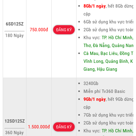
8Gb/1 ngày
, hết 8Gb dừng 
cập
6Gb sử dụng khu vực triển
6SD125Z
750.000đ
2Gb sử dụng khu vực toàn
ĐĂNG KÝ
180 Ngày
Khu vực:
TP. Hồ Chí Minh,
Thơ, Đà Nẵng, Quảng Nam
Cà Mau, Bạc Liêu, Đồng Th
Vĩnh Long, Quảng Bình, Ki
Giang, Hậu Giang
3240Gb
Miễn phí Tv360 Basic
9Gb/1 ngày
, hết 9Gb dừng 
cập
7Gb sử dụng khu vực triển
12SD125Z
2Gb sử dụng khu vực toàn
1.500.000đ
ĐĂNG KÝ
Khu vực:
TP. Hồ Chí Minh,
360 Ngày