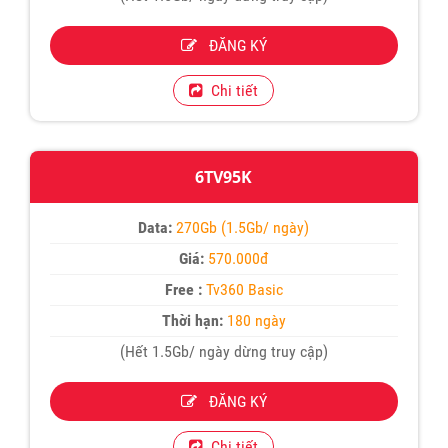
ĐĂNG KÝ
Chi tiết
6TV95K
Data:
270Gb (1.5Gb/ ngày)
Giá:
570.000đ
Free :
Tv360 Basic
Thời hạn:
180 ngày
(Hết 1.5Gb/ ngày dừng truy cập)
ĐĂNG KÝ
Chi tiết