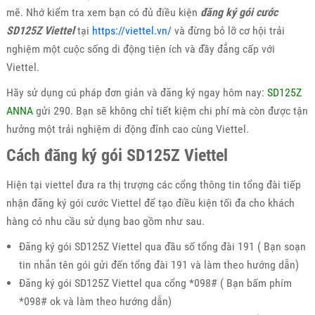
mẽ. Nhớ kiểm tra xem bạn có đủ điều kiện
đăng ký gói cước
SD125Z Viettel
tại
https://viettel.vn/
và đừng bỏ lỡ cơ hội trải
nghiệm một cuộc sống di động tiện ích và đầy đẳng cấp với
Viettel.
Hãy sử dụng cú pháp đơn giản và đăng ký ngay hôm nay:
SD125Z
ANNA
gửi 290. Bạn sẽ không chỉ tiết kiệm chi phí mà còn được tận
hưởng một trải nghiệm di động đỉnh cao cùng Viettel.
Cách đăng ký gói SD125Z Viettel
Hiện tại viettel đưa ra thị trượng các cổng thông tin tổng đài tiếp
nhận đăng ký gói cước Viettel để tạo điều kiện tối đa cho khách
hàng có nhu cầu sử dụng bao gồm như sau.
Đăng ký gói SD125Z Viettel qua đầu số tổng đài 191 ( Bạn soạn
tin nhắn tên gói gửi đến tổng đài 191 và làm theo hướng dẫn)
Đăng ký gói SD125Z Viettel qua cổng *098# ( Bạn bấm phím
*098# ok và làm theo hướng dẫn)