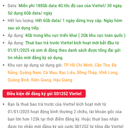
Data:
Miễn phí 180Gb data 4G tốc độ cao của Viettel/ 30 ngày.
Sử dụng 6Gb data/ ngày
Hết lưu lượng:
Hết 6Gb data/ 1 ngày dừng truy cập. Ngày hôm
sau sử dụng tiếp.
Áp dụng:
4Gb trong khu vực triển khai ( 2Gb khu vực toàn quốc )
Áp dụng:
Thuê bao trả trước Viettel kích hoạt mới bắt đầu từ
01/01/2025 và sim di động theo danh sách được tổng đài gửi
tin nhắn mời đăng ký sử dụng.
Khu vực áp dụng sử dụng gói:
TP. Hồ Chí Minh, Cần Thơ, Đà
Nẵng, Quảng Nam, Cà Mau, Bạc Liêu, Đồng Tháp, Vĩnh Long,
Quảng Bình, Kiên Giang, Hậu Giang
Điều kiện để đăng ký gói SD125Z Viettel
Bạn là thuê bao trả trước của Viettel kích hoạt mới từ
01/01/2025 hoạt động bình thường 2 chiều, tài khoản gốc của
bạn lớn hơn 125k tại thời điểm đăng ký. Hoặc thuê bao nhận
được tin nhắn mời đăng ký gói cước SD125Z từ tổng đài Viettel