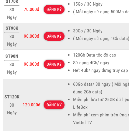
ST70K
15Gb / 30 Ngày
70.000đ
30
ĐĂNG KÝ
( Mỗi ngày sử dụng 500Mb dat
Ngày
ST90K
30Gb / 30 Ngày
90.000đ
30
ĐĂNG KÝ
( Mỗi ngày sử dụng 1Gb data)
Ngày
120Gb Data tốc độ cao
ST90N
Sử dụng 4Gb/ ngày
90.000đ
30
ĐĂNG KÝ
Hết 4Gb/ ngày dừng truy cập
Ngày
60Gb data/ 30 ngày ( Mỗi ngày
dụng 2Gb data)
ST120K
Miễn phí lưu trữ 25GB dữ liệu 
120.000đ
30
ĐĂNG KÝ
LifeBox
Ngày
Miễn phí xem phim trên ứng d
Viettel TV