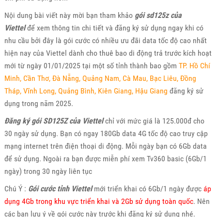
Nội dung bài viết này mời bạn tham khảo
gói sd125z của
Viettel
để xem thông tin chi tiết và đăng ký sử dụng ngay khi có
nhu cầu bởi đây là gói cước có nhiều ưu đãi data tốc độ cao nhất
hiện nay của Viettel dành cho thuê bao di động trả trước kích hoạt
mới từ ngày 01/01/2025 tại một số tỉnh thành bao gồm
TP. Hồ Chí
Minh, Cần Thơ, Đà Nẵng, Quảng Nam, Cà Mau, Bạc Liêu, Đồng
Tháp, Vĩnh Long, Quảng Bình, Kiên Giang, Hậu Giang
đăng ký sử
dụng trong năm 2025.
Đăng ký gói SD125Z của Viettel
chỉ với mức giá là 125.000đ cho
30 ngày sử dụng. Bạn có ngay 180Gb data 4G tốc độ cao truy cập
mạng internet trên điện thoại di động. Mỗi ngày bạn có 6Gb data
để sử dụng. Ngoài ra bạn được miễn phí xem Tv360 basic (6Gb/1
ngày) trong 30 ngày liên tục
Chú Ý :
Gói cước tỉnh Viettel
mới triển khai có 6Gb/1 ngày được
áp
dụng 4Gb trong khu vực triển khai và 2Gb sử dụng toàn quốc
. Nên
các bạn lưu ý về gói cước này trước khi đăng ký sử dụng nhé.