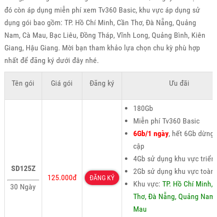
đó còn áp dụng miễn phí xem Tv360 Basic, khu vực áp dụng sử
dụng gói bao gồm: TP. Hồ Chí Minh, Cần Thơ, Đà Nẵng, Quảng
Nam, Cà Mau, Bạc Liêu, Đồng Tháp, Vĩnh Long, Quảng Bình, Kiên
Giang, Hậu Giang. Mời bạn tham khảo lựa chọn chu kỳ phù hợp
nhất để đăng ký dưới đây nhé.
Tên gói
Giá gói
Đăng ký
Ưu đãi
180Gb
Miễn phí Tv360 Basic
6Gb/1 ngày
, hết 6Gb dừng 
cập
4Gb sử dụng khu vực triển
SD125Z
2Gb sử dụng khu vực toàn
125.000đ
ĐĂNG KÝ
Khu vực:
TP. Hồ Chí Minh,
30 Ngày
Thơ, Đà Nẵng, Quảng Nam,
Mau