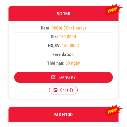
SD150
Data:
90Gb( 3Gb/1 ngày)
Giá:
150.000đ
HS,SV:
150.000đ
Free data:
0
Thời hạn:
30 ngày
ĐĂNG KÝ
Chi tiết
MXH100