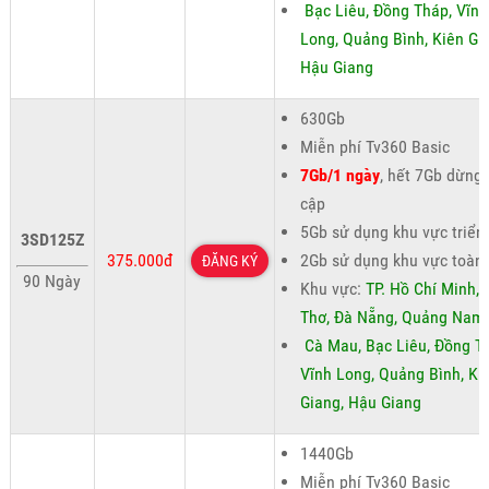
Bạc Liêu, Đồng Tháp, Vĩnh
Long, Quảng Bình, Kiên Gi
Hậu Giang
630Gb
Miễn phí Tv360 Basic
7Gb/1 ngày
, hết 7Gb dừng 
cập
5Gb sử dụng khu vực triển
3SD125Z
375.000đ
2Gb sử dụng khu vực toàn
ĐĂNG KÝ
90 Ngày
Khu vực:
TP. Hồ Chí Minh,
Thơ, Đà Nẵng, Quảng Nam
Cà Mau, Bạc Liêu, Đồng T
Vĩnh Long, Quảng Bình, Ki
Giang, Hậu Giang
1440Gb
Miễn phí Tv360 Basic