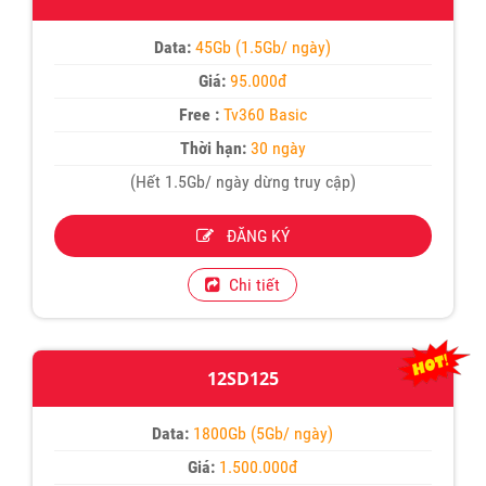
Data:
45Gb (1.5Gb/ ngày)
Giá:
95.000đ
Free :
Tv360 Basic
Thời hạn:
30 ngày
(Hết 1.5Gb/ ngày dừng truy cập)
ĐĂNG KÝ
Chi tiết
12SD125
Data:
1800Gb (5Gb/ ngày)
Giá:
1.500.000đ