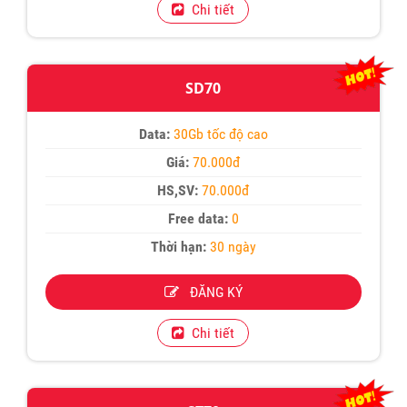
Chi tiết
SD70
Data:
30Gb tốc độ cao
Giá:
70.000đ
HS,SV:
70.000đ
Free data:
0
Thời hạn:
30 ngày
ĐĂNG KÝ
Chi tiết