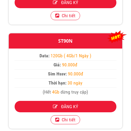
ĐĂNG KÝ
Chi tiết
ST90N
Data:
120Gb ( 4Gb/1 Ngày )
Giá:
90.000đ
Sim Hssv:
90.000đ
Thời hạn:
30 ngày
(Hết
4Gb
dừng truy cập)
ĐĂNG KÝ
Chi tiết