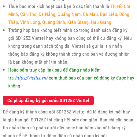
Thuê bao mới kích hoạt của bạn ở các tỉnh thành là
TP. Hồ Chí
Minh, Cần Thơ, Đà Nẵng, Quảng Nam, Cà Mau, Bạc Liêu, Đồng
Tháp, Vĩnh Long, Quảng Bình, Kiên Giang, Hậu Giang
Trường hợp bạn không biết mình có trong danh sách đăng ký
gói SD125Z Viettel hay không bạn cũng có thể cứ đăng ký. Nếu
không trong danh sách tổng đài Viettel sẽ gửi lại tin nhắn
thông báo đăng ký không thành công cho bạn và đương nhiên
là bạn không mất phí tin nhắn.
Hoặc bấm truy cập link sau để đăng nhập kiểm
tra
https//viettel.vn/
xem thuê bao của bạn có đăng ký được hay
không
Cú pháp đăng ký gói cước SD125Z Viettel
Để đăng ký thành công gói SD125Z Viettel dù là đăng ký mới hay
là gia hạn gói SD125Z thì cũng hết sức đơn giản. Bạn chỉ cần soạn
tin nhắn theo cú pháp dưới đây hoặc bạn bấm vào nút đăng ký
nhanh để hệ thống tự động điền cú pháp đăng ký gói