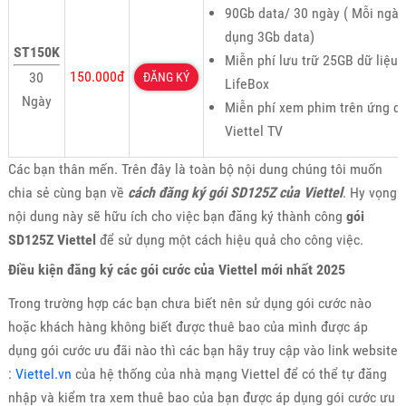
90Gb data/ 30 ngày ( Mỗi ngày
dụng 3Gb data)
ST150K
Miễn phí lưu trữ 25GB dữ liệu 
150.000đ
30
ĐĂNG KÝ
LifeBox
Ngày
Miễn phí xem phim trên ứng d
Viettel TV
Các bạn thân mến. Trên đây là toàn bộ nội dung chúng tôi muốn
chia sẻ cùng bạn về
cách đăng ký gói SD125Z của Viettel
. Hy vọng
nội dung này sẽ hữu ích cho việc bạn đăng ký thành công
gói
SD125Z Viettel
để sử dụng một cách hiệu quả cho công việc.
Điều kiện đăng ký các gói cước của Viettel mới nhất 2025
Trong trường hợp các bạn chưa biết nên sử dụng gói cước nào
hoặc khách hàng không biết được thuê bao của mình được áp
dụng gói cước ưu đãi nào thì các bạn hãy truy cập vào link website
:
Viettel.vn
của hệ thống của nhà mạng Viettel để có thể tự đăng
nhập và kiểm tra xem thuê bao của bạn được áp dụng gói cước ưu