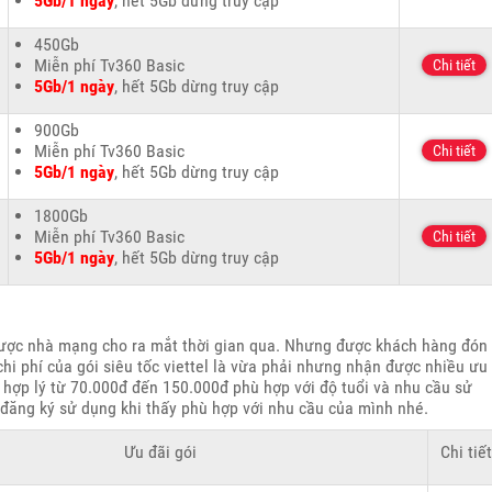
5Gb/1 ngày
, hết 5Gb dừng truy cập
450Gb
Miễn phí Tv360 Basic
Chi tiết
5Gb/1 ngày
, hết 5Gb dừng truy cập
900Gb
Miễn phí Tv360 Basic
Chi tiết
5Gb/1 ngày
, hết 5Gb dừng truy cập
1800Gb
Miễn phí Tv360 Basic
Chi tiết
5Gb/1 ngày
, hết 5Gb dừng truy cập
ợc nhà mạng cho ra mắt thời gian qua. Nhưng được khách hàng đón
hi phí của gói siêu tốc viettel là vừa phải nhưng nhận được nhiều ưu
h hợp lý từ 70.000đ đến 150.000đ phù hợp với độ tuổi và nhu cầu sử
đăng ký sử dụng khi thấy phù hợp với nhu cầu của mình nhé.
Ưu đãi gói
Chi tiế