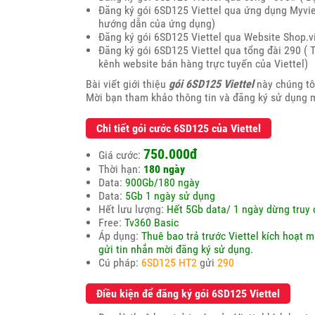
Đăng ký gói 6SD125 Viettel qua ứng dụng Myviett
hướng dẫn của ứng dụng)
Đăng ký gói 6SD125 Viettel qua Website Shop.v
Đăng ký gói 6SD125 Viettel qua tổng đài 290 ( T
kênh website bán hàng trực tuyến của Viettel)
Bài viết giới thiệu
gói 6SD125 Viettel
này chúng tôi
Mời bạn tham khảo thông tin và đăng ký sử dụng m
Chi tiết gói cước 6SD125 của Viettel
750.000đ
Giá cước:
Thời hạn:
180 ngày
Data:
900Gb/180 ngày
Data:
5Gb 1 ngày sử dụng
Hết lưu lượng:
Hết 5Gb data/ 1 ngày dừng truy 
Free:
Tv360 Basic
Áp dụng:
Thuê bao trả trước Viettel kích hoạt 
gửi tin nhắn mời đăng ký sử dụng.
Cú pháp:
6SD125 HT2
gửi
290
Điều kiện để đăng ký gói 6SD125 Viettel