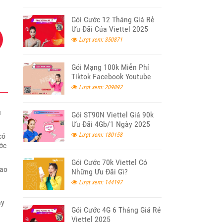
Gói Cước 12 Tháng Giá Rẻ
Ưu Đãi Của Viettel 2025
Lượt xem: 350871
Gói Mạng 100k Miễn Phí
Tiktok Facebook Youtube
Viettel
Lượt xem: 209892
u
Gói ST90N Viettel Giá 90k
Ưu Đãi 4Gb/1 Ngày 2025
có
Lượt xem: 180158
ớc
Gói Cước 70k Viettel Có
cao
Những Ưu Đãi Gì?
Lượt xem: 144197
ày
Gói Cước 4G 6 Tháng Giá Rẻ
Viettel 2025