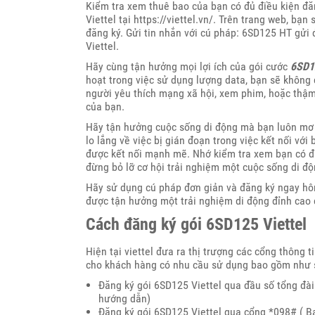
Kiểm tra xem thuê bao của bạn có đủ điều kiện đă
Viettel tại https://viettel.vn/. Trên trang web, bạn
đăng ký. Gửi tin nhắn với cú pháp: 6SD125 HT gửi 
Viettel.
Hãy cùng tận hưởng mọi lợi ích của gói cước
6SD1
hoạt trong việc sử dụng lượng data, bạn sẽ không c
người yêu thích mạng xã hội, xem phim, hoặc thậm 
của bạn.
Hãy tận hưởng cuộc sống di động mà bạn luôn mơ ư
lo lắng về việc bị gián đoạn trong việc kết nối với
được kết nối mạnh mẽ. Nhớ kiểm tra xem bạn có đ
đừng bỏ lỡ cơ hội trải nghiệm một cuộc sống di độn
Hãy sử dụng cú pháp đơn giản và đăng ký ngay h
được tận hưởng một trải nghiệm di động đỉnh cao 
Cách đăng ký gói 6SD125 Viettel
Hiện tại viettel đưa ra thị trượng các cổng thông t
cho khách hàng có nhu cầu sử dụng bao gồm như 
Đăng ký gói 6SD125 Viettel qua đầu số tổng đài
hướng dẫn)
Đăng ký gói 6SD125 Viettel qua cổng *098# ( 