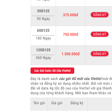
3SD125
375.000đ
ĐĂNG KÝ
90 Ngày
6SD125
750.000đ
ĐĂNG KÝ
180 Ngày
12SD125
1.500.000đ
ĐĂNG KÝ
360 Ngày
Các Gói Cước SD Của Viettel
Đây là danh sách
các gói 4G mới của Viettel
mới đư
nhận và đăng ký sử dụng nhiều nhất. Bởi với mức c
đãi về data 4g tốc độ cao của Viettel với giá thàn
dụng của từng khách hàng. Mời bạn tham khảo và 
Tên gói
Giá gói
Đăng ký