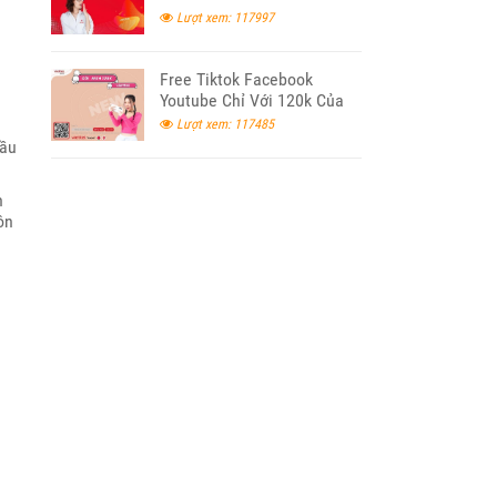
a
Lượt xem: 117997
Free Tiktok Facebook
Youtube Chỉ Với 120k Của
Viettel
Lượt xem: 117485
cầu
n
ôn