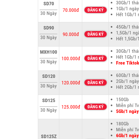
30Gb/1 thá
SD70
1Gb/1 ngày
70.000đ
ĐĂNG KÝ
30 Ngày
Hết 1Gb/1 
45Gb/1 thá
SD90
1,5Gb/1 ng
90.000đ
ĐĂNG KÝ
30 Ngày
Hết 1,5Gb/1
30Gb/1 thá
MXH100
Hết 1Gb/1 
100.000đ
ĐĂNG KÝ
30 Ngày
Free Tikto
60Gb/1 thá
SD120
2Gb/1 ngày
120.000đ
ĐĂNG KÝ
30 Ngày
Hết 2Gb/1 
150Gb
SD125
Miễn phí T
125.000đ
ĐĂNG KÝ
30 Ngày
5Gb/1 ngày
180Gb
Miễn phí T
6Gb/1 ngày
SD125Z