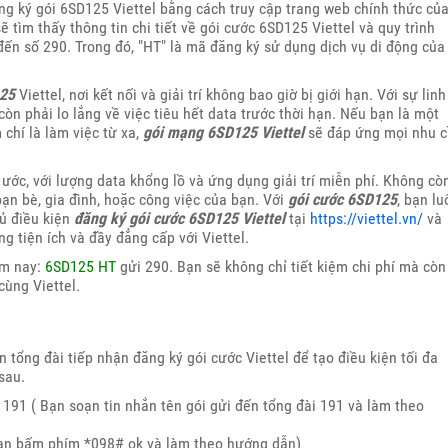
ng ký gói 6SD125 Viettel bằng cách truy cập trang web chính thức củ
 sẽ tìm thấy thông tin chi tiết về gói cước 6SD125 Viettel và quy trình
đến số 290. Trong đó, "HT" là mã đăng ký sử dụng dịch vụ di động của
25
Viettel, nơi kết nối và giải trí không bao giờ bị giới hạn. Với sự linh
òn phải lo lắng về việc tiêu hết data trước thời hạn. Nếu bạn là một
chí là làm việc từ xa,
gói mạng 6SD125 Viettel
sẽ đáp ứng mọi nhu 
ớc, với lượng data khổng lồ và ứng dụng giải trí miễn phí. Không cò
 bạn bè, gia đình, hoặc công việc của bạn. Với
gói cước 6SD125
, bạn lu
ủ điều kiện
đăng ký gói cước 6SD125 Viettel
tại
https://viettel.vn/
và
g tiện ích và đầy đẳng cấp với Viettel.
ôm nay:
6SD125 HT
gửi 290. Bạn sẽ không chỉ tiết kiệm chi phí mà còn
cùng Viettel.
in tổng đài tiếp nhận đăng ký gói cước Viettel để tạo điều kiện tối đa
sau.
 191 ( Bạn soạn tin nhắn tên gói gửi đến tổng đài 191 và làm theo
Bạn bấm phím *098# ok và làm theo hướng dẫn)