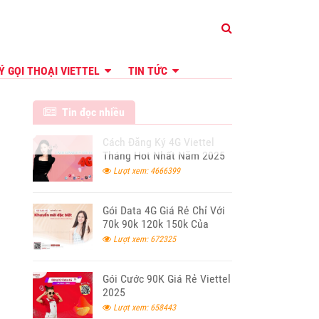
Ý GỌI THOẠI VIETTEL
TIN TỨC
Tin đọc nhiều
Cách Đăng Ký 4G Viettel
Tháng Hot Nhất Năm 2025
Lượt xem: 4666399
Gói Data 4G Giá Rẻ Chỉ Với
70k 90k 120k 150k Của
Viettel 2024
Lượt xem: 672325
Gói Cước 90K Giá Rẻ Viettel
2025
Lượt xem: 658443