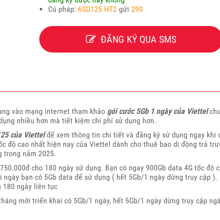
Cú pháp:
6SD125 HT2
gửi
290
ĐĂNG KÝ QUA SMS
đang vào mạng internet tham khảo
gói cước 5Gb 1 ngày của Viettel
ch
ụng nhiều hơn mà tiết kiệm chi phí sử dụng hơn.
25 của Viettel
để xem thông tin chi tiết và đăng ký sử dụng ngay khi 
ốc độ cao nhất hiện nay của Viettel dành cho thuê bao di động trả trư
g trong năm 2025.
à 750.000đ cho 180 ngày sử dụng. Bạn có ngay 900Gb data 4G tốc độ 
ỗi ngày bạn có 5Gb data để sử dụng ( hết 5Gb/1 ngày dừng truy cập ).
 180 ngày liên tục
tháng mới triển khai có 5Gb/1 ngày, hết 5Gb/1 ngày dừng truy cập ng