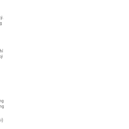
ý.
ng
hỉ
ký
ng
ăng
i)