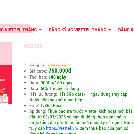
Viettel Tháng
5G VIETTEL THÁNG
ĐĂNG KÝ 4G VIETTEL THÁNG
ĐĂNG K
6SD125
Đăng ký:
1,686,723
750.000đ
Giá cước:
Thời hạn:
180 ngày
Data:
900Gb/180 ngày
Data:
5Gb 1 ngày sử dụng
Hết lưu lượng:
Hết 5Gb data/ 1 ngày dừng truy cập.
Ngày hôm sau sử dụng tiếp.
Free:
Tv360 Basic
Áp dụng:
Thuê bao trả trước Viettel kích hoạt mới bắt
đầu từ 01/01/2025 và sim di động theo danh sách
được tổng đài gửi tin nhắn mời đăng ký sử dụng. Bấm
truy cập
https//viettel.vn/
xem thuê bao của bạn có
đăng ký được hay không