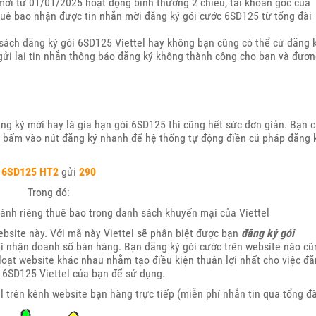
t mới từ 01/01/2025 hoạt động bình thường 2 chiều, tài khoản gốc của
thuê bao nhận được tin nhắn mời đăng ký gói cước 6SD125 từ tổng đài
sách đăng ký gói 6SD125 Viettel hay không bạn cũng có thể cứ đăng k
gửi lại tin nhắn thông báo đăng ký không thành công cho bạn và đươ
ng ký mới hay là gia hạn gói 6SD125 thì cũng hết sức đơn giản. Bạn c
n bấm vào nút đăng ký nhanh để hệ thống tự động điền cú pháp đăng 
6SD125
HT2
gửi
290
Trong đó:
ành riêng thuê bao trong danh sách khuyến mại của Viettel
ebsite này. Với mã này Viettel sẽ phân biệt được bạn
đăng ký gói
hi nhận doanh số bán hàng. Bạn đăng ký gói cước trên website nào cũ
 loạt website khác nhau nhằm tạo điều kiện thuận lợi nhất cho việc đ
 6SD125 Viettel của bạn để sử dụng.
l trên kênh website bạn hàng trực tiếp (miễn phí nhắn tin qua tổng đà