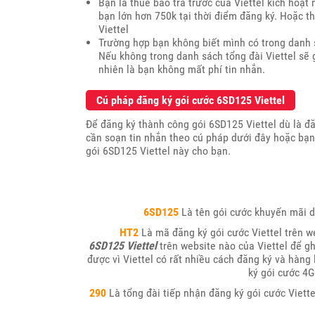
Bạn là thuê bao trả trước của Viettel kích hoạ
bạn lớn hơn 750k tại thời điểm đăng ký. Hoặc 
Viettel
Trường hợp bạn không biết mình có trong danh 
Nếu không trong danh sách tổng đài Viettel sẽ 
nhiên là bạn không mất phí tin nhắn.
Cú pháp đăng ký gói cước 6SD125 Viettel
Để đăng ký thành công gói 6SD125 Viettel dù là đă
cần soạn tin nhắn theo cú pháp dưới đây hoặc bạ
gói 6SD125 Viettel này cho bạn.
6SD125
Là tên gói cước khuyến mãi d
HT2
Là mã đăng ký gói cước Viettel trên w
6SD125 Viettel
trên website nào của Viettel để g
được vì Viettel có rất nhiều cách đăng ký và hàng
ký gói cước 4G
290
Là tổng đài tiếp nhận đăng ký gói cước Viette