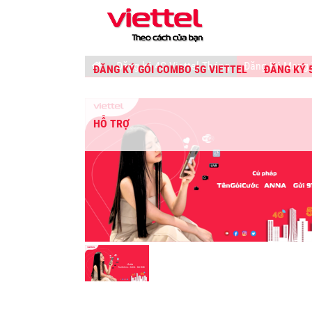
Đăng ký 4G Viettel Tháng
Đăng Ký Mạng 
ĐĂNG KÝ GÓI COMBO 5G VIETTEL
ĐĂNG KÝ 
HỖ TRỢ