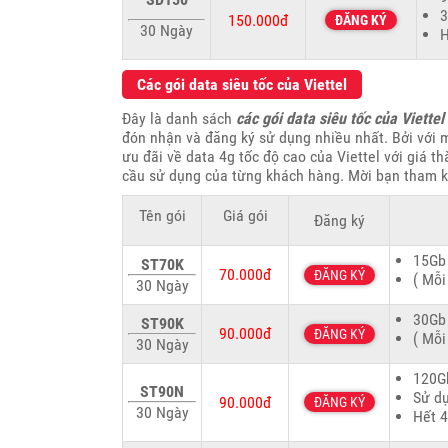
3
150.000đ
ĐĂNG KÝ
30 Ngày
H
Các gói data siêu tốc của Viettel
Đây là danh sách
các gói data siêu tốc của Viettel
đón nhận và đăng ký sử dụng nhiều nhất. Bởi với m
ưu đãi về data 4g tốc độ cao của Viettel với giá 
cầu sử dụng của từng khách hàng. Mời bạn tham k
Tên gói
Giá gói
Đăng ký
15Gb
ST70K
70.000đ
ĐĂNG KÝ
( Mỗi
30 Ngày
30Gb
ST90K
90.000đ
ĐĂNG KÝ
( Mỗi
30 Ngày
120Gb
ST90N
Sử d
90.000đ
ĐĂNG KÝ
30 Ngày
Hết 4