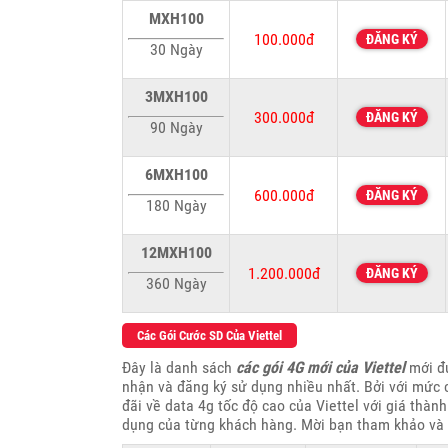
MXH100
100.000đ
ĐĂNG KÝ
30 Ngày
3MXH100
300.000đ
ĐĂNG KÝ
90 Ngày
6MXH100
600.000đ
ĐĂNG KÝ
180 Ngày
12MXH100
1.200.000đ
ĐĂNG KÝ
360 Ngày
Các Gói Cước SD Của Viettel
Đây là danh sách
các gói 4G mới của Viettel
mới đư
nhận và đăng ký sử dụng nhiều nhất. Bởi với mức c
đãi về data 4g tốc độ cao của Viettel với giá thàn
dụng của từng khách hàng. Mời bạn tham khảo và 