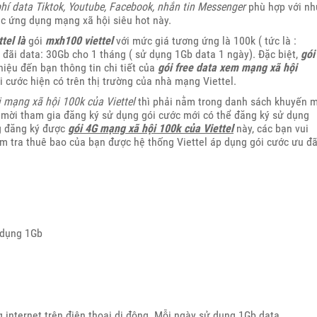
hí data Tiktok, Youtube, Facebook, nhắn tin Messenger
phù hợp với nh
c ứng dụng mạng xã hội siêu hot này.
tel là
gói
mxh100 viettel
với mức giá tương ứng là 100k ( tức là :
đãi data: 30Gb cho 1 tháng ( sử dụng 1Gb data 1 ngày). Đặc biệt,
gói
hiệu đến bạn thông tin chi tiết của
gói free data xem mạng xã hội
i cước hiện có trên thị trường của nhà mạng Viettel.
 mạng xã hội 100k của Viettel
thì phải nằm trong danh sách khuyến 
n mời tham gia đăng ký sử dụng gói cước mới có thể đăng ký sử dụng
ng đăng ký được
gói 4G mạng xã hội 100k của Viettel
này, các bạn vui
m tra thuê bao của bạn được hệ thống Viettel áp dụng gói cước ưu đã
 dụng 1Gb
 internet trên điện thoại di động. Mỗi ngày sử dụng 1Gb data