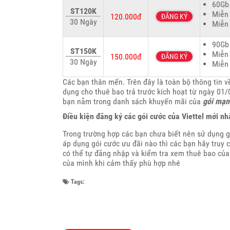
60Gb 
ST120K
Miễn 
120.000đ
ĐĂNG KÝ
30 Ngày
Miễn 
90Gb 
ST150K
Miễn 
150.000đ
ĐĂNG KÝ
30 Ngày
Miễn 
Các bạn thân mến. Trên đây là toàn bộ thông tin 
dụng cho thuê bao trả trước kích hoạt từ ngày 01
bạn nằm trong danh sách khuyến mãi của
gói mạn
Điều kiện đăng ký các gói cước của Viettel mới nh
Trong trường hợp các bạn chưa biết nên sử dụng 
áp dụng gói cước ưu đãi nào thì các bạn hãy truy c
có thể tự đăng nhập và kiểm tra xem thuê bao của
của mình khi cảm thấy phù hợp nhé
Tags: