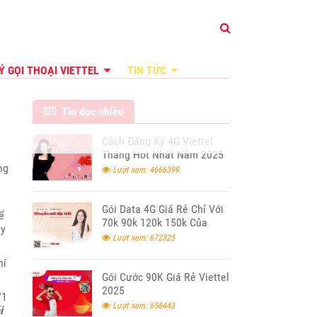
Ý GỌI THOẠI VIETTEL
TIN TỨC
Tin đọc nhiều
Cách Đăng Ký 4G Viettel
Tháng Hot Nhất Năm 2025
ng
Lượt xem: 4666399
m
Gói Data 4G Giá Rẻ Chỉ Với
ể
70k 90k 120k 150k Của
ay
Viettel 2024
Lượt xem: 672325
hí
Gói Cước 90K Giá Rẻ Viettel
2025
/1
Lượt xem: 658443
i