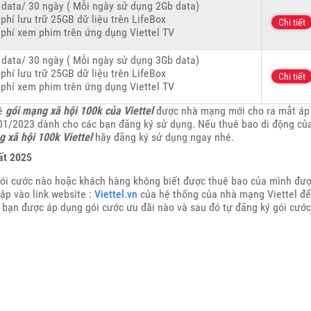
data/ 30 ngày ( Mỗi ngày sử dụng 2Gb data)
phí lưu trữ 25GB dữ liệu trên LifeBox
Chi tiết
phí xem phim trên ứng dụng Viettel TV
data/ 30 ngày ( Mỗi ngày sử dụng 3Gb data)
phí lưu trữ 25GB dữ liệu trên LifeBox
Chi tiết
phí xem phim trên ứng dụng Viettel TV
về
gói mạng xã hội 100k của Viettel
được nhà mạng mới cho ra mắt áp
/01/2023 dành cho các bạn đăng ký sử dụng. Nếu thuê bao di động củ
g xã hội 100k Viettel
hãy đăng ký sử dụng ngay nhé.
ất 2025
gói cước nào hoặc khách hàng không biết được thuê bao của mình đư
ập vào link website :
Viettel.vn
của hệ thống của nhà mạng Viettel để
 bạn được áp dụng gói cước ưu đãi nào và sau đó tự đăng ký gói cước