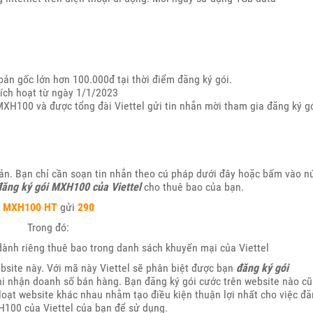
hoản gốc lớn hơn 100.000đ tại thời điểm đăng ký gói.
kích hoạt từ ngày 1/1/2023
XH100 và được tổng đài Viettel gửi tin nhắn mời tham gia đăng ký g
ản. Bạn chỉ cần soạn tin nhắn theo cú pháp dưới đây hoặc bấm vào n
ăng ký gói MXH100 của Viettel
cho thuê bao của bạn.
MXH100
HT
gửi
290
Trong đó:
ành riêng thuê bao trong danh sách khuyến mại của Viettel
bsite này. Với mã này Viettel sẽ phân biệt được bạn
đăng ký gói
hi nhận doanh số bán hàng. Bạn đăng ký gói cước trên website nào c
 loạt website khác nhau nhằm tạo điều kiện thuận lợi nhất cho việc đ
H100 của Viettel của bạn để sử dụng.