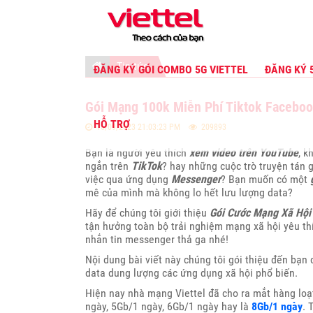
Tin tức
ĐĂNG KÝ GÓI COMBO 5G VIETTEL
ĐĂNG KÝ 
Gói Mạng 100k Miễn Phí Tiktok Faceboo
HỖ TRỢ
16/09/2023 21:03:23 PM
209893
Bạn là người yêu thích
xem video trên YouTube
, k
ngắn trên
TikTok
? hay những cuộc trò truyện tán 
việc qua ứng dụng
Messenger
? Bạn muốn có một
mê của mình mà không lo hết lưu lượng data?
Hãy để chúng tôi giới thiệu
Gói Cước Mạng Xã Hội 
tận hưởng toàn bộ trải nghiệm mạng xã hội yêu thí
nhắn tin messenger
thả ga
nhé!
Nội dung bài viết này chúng tôi gói thiệu đến bạn
data dung lượng các ứng dụng xã hội phổ biến.
Hiện nay nhà mạng Viettel đã cho ra mắt hàng loạt
ngày, 5Gb/1 ngày, 6Gb/1 ngày hay là
8Gb/1 ngày
. 