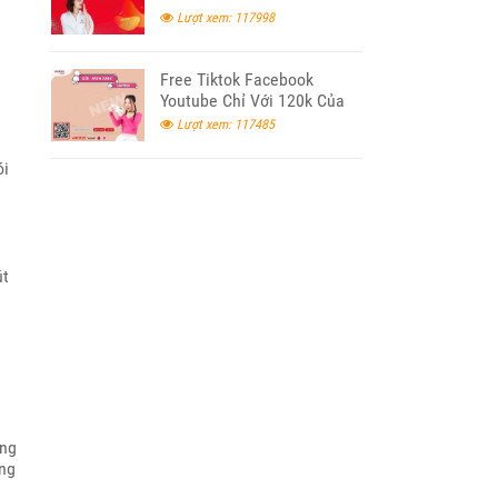
Lượt xem: 117998
Free Tiktok Facebook
Youtube Chỉ Với 120k Của
Viettel
Lượt xem: 117485
ói
út
ũng
ăng