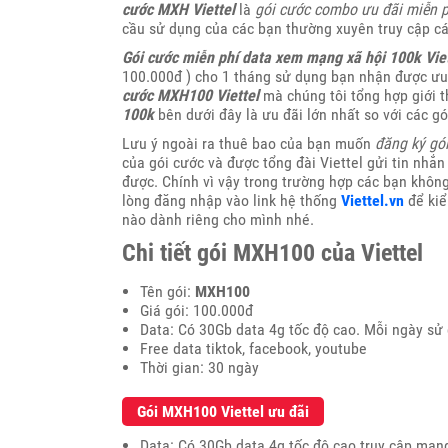
cước MXH Viettel
là
gói cước combo ưu đãi miễn p
cầu sử dụng của các bạn thường xuyên truy cập cá
Gói cước miễn phí data xem mạng xã hội 100k Viet
100.000đ ) cho 1 tháng sử dụng bạn nhận được ưu 
cước MXH100 Viettel
mà chúng tôi tổng hợp giới t
100k
bên dưới đây là ưu đãi lớn nhất so với các gó
Lưu ý ngoài ra thuê bao của bạn muốn
đăng ký gói
của gói cước và được tổng đài Viettel gửi tin nhắ
được. Chính vì vậy trong trường hợp các bạn khô
lòng đăng nhập vào link hệ thống
Viettel.vn
để kiể
nào dành riêng cho mình nhé.
Chi tiết gói MXH100 của Viettel
Tên gói:
MXH100
Giá gói: 100.000đ
Data: Có 30Gb data 4g tốc độ cao. Mỗi ngày sử
Free data tiktok, facebook, youtube
Thời gian: 30 ngày
Gói MXH100 Viettel ưu đãi
Data: Có 30Gb data 4g tốc độ cao truy cập mạng