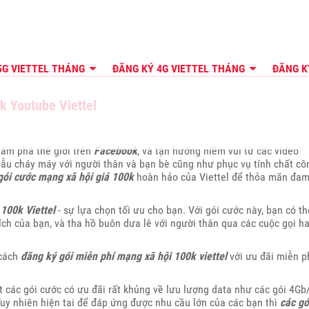
5G VIETTEL THÁNG
ĐĂNG KÝ 4G VIETTEL THÁNG
ĐĂNG K
k Youtube Viettel
hám phá thế giới trên
Facebook
, và tận hưởng niềm vui từ các video
gẫu cháy máy với người thân và bạn bè cũng như phục vụ tính chất cô
gói cước mạng xã hội giá 100k
hoàn hảo của Viettel để thỏa mãn đa
100k Viettel
- sự lựa chọn tối ưu cho bạn. Với gói cước này, bạn có th
ch của bạn, và tha hồ buôn dưa lê với người thân qua các cuộc gọi h
 cách
đăng ký gói miễn phí mạng xã hội 100k viettel
với ưu đãi miễn p
 các gói cước có ưu đãi rất khủng về lưu lượng data như các gói 4Gb
Tuy nhiên hiện tai để đáp ứng được nhu cầu lớn của các bạn thì
các gó