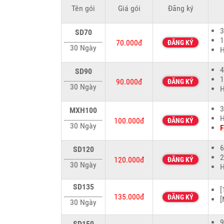
Tên gói
Giá gói
Đăng ký
3
SD70
1
70.000đ
ĐĂNG KÝ
30 Ngày
H
4
SD90
1
90.000đ
ĐĂNG KÝ
30 Ngày
H
3
MXH100
H
100.000đ
ĐĂNG KÝ
30 Ngày
F
6
SD120
2
120.000đ
ĐĂNG KÝ
30 Ngày
H
SD135
[
135.000đ
ĐĂNG KÝ
[
30 Ngày
9
SD150