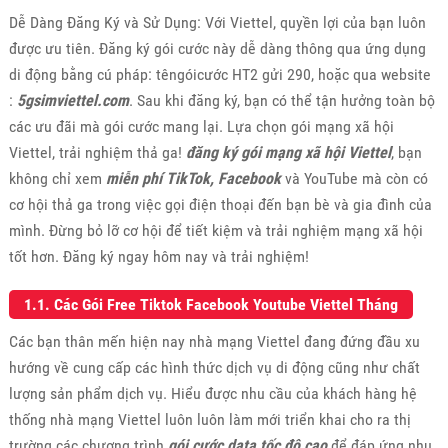
Dễ Dàng Đăng Ký và Sử Dụng: Với Viettel, quyền lợi của bạn luôn
được ưu tiên. Đăng ký gói cước này dễ dàng thông qua ứng dụng
di động bằng cú pháp: têngóicước HT2 gửi 290, hoặc qua website
:
5gsimviettel.com
. Sau khi đăng ký, bạn có thể tận hưởng toàn bộ
các ưu đãi mà gói cước mang lại. Lựa chọn gói mạng xã hội
Viettel, trải nghiệm thả ga!
đăng ký gói mạng xã hội Viettel
, bạn
không chỉ xem
miễn phí TikTok, Facebook
và YouTube mà còn có
cơ hội thả ga trong việc gọi điện thoại đến bạn bè và gia đình của
mình. Đừng bỏ lỡ cơ hội để tiết kiệm và trải nghiệm mạng xã hội
tốt hơn. Đăng ký ngay hôm nay và trải nghiệm!
1.1. Các Gói Free Tiktok Facebook Youtube Viettel Tháng
Các bạn thân mến hiện nay nhà mạng Viettel đang đứng đầu xu
hướng về cung cấp các hình thức dịch vụ di động cũng như chất
lượng sản phẩm dịch vụ. Hiểu được nhu cầu của khách hàng hệ
thống nhà mạng Viettel luôn luôn làm mới triển khai cho ra thị
trường các chương trình
gói cước data tốc độ cao
để đáp ứng nhu