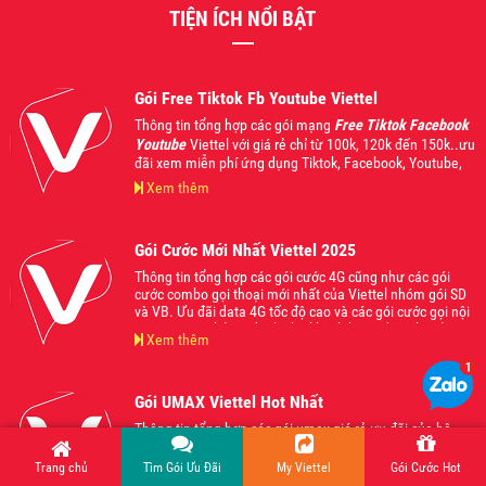
TIỆN ÍCH NỔI BẬT
Gói Free Tiktok Fb Youtube Viettel
Thông tin tổng hợp các gói mạng
Free Tiktok Facebook
Youtube
Viettel với giá rẻ chỉ từ 100k, 120k đến 150k..ưu
đãi xem miễn phí ứng dụng Tiktok, Facebook, Youtube,
bên cạnh đó còn áp dụng gọi nội mạng và liên mạng
Xem thêm
Viettel kết hợp data 4G từ 1Gb cho đến 1.5Gb sử dụng
trong ngày. Mời các bạn tham khảo và đăng ký sử dụng
khi thấy phù hợp với nhu cầu của mình nhé.
Gói Cước Mới Nhất Viettel 2025
Thông tin tổng hợp các gói cước 4G cũng như các gói
cước combo gọi thoại mới nhất của Viettel nhóm gói SD
và VB. Ưu đãi data 4G tốc độ cao và các gói cước gọi nội
ngoại mạng thả ga dành cho khách hàng đăng ký sử
Xem thêm
dụng, phù hợp với mọi nhu cầu và lứa tuổi, giá cực mềm
từ 70k, 90k, 120k, 150k, 200k... Mời các bạn tham khảo
và đăng ký sử dụng khi thấy phù hợp nhé
Gói UMAX Viettel Hot Nhất
Thông tin tổng hợp các gói umax giá rẻ ưu đãi của hệ
thống Viettel giá chỉ từ 50k, 70k, 90k được nhiều người
đăng ký sử dụng nhất năm 2024. Mời các bạn tham khảo
Trang chủ
Tìm Gói Ưu Đãi
My Viettel
Gói Cước Hot
và đăng ký sử dụng ngay gói cước đang làm mưa làm gió