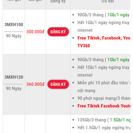
Đăng ký
Ưu đãi
90Gb/3 tháng (
1Gb/1 ngày
)
Hết 1Gb/1 ngày ngừng truy 
3MXH100
internet
300.000đ
ĐĂNG KÝ
90 Ngày
Free Tiktok, Facebook, Yout
TV360
90Gb/3 tháng (
1Gb/1 ngày
)
Hết 1Gb/1 ngày ngừng truy 
internet
3MXH120
Miễn phí 10 phút đầu tiên/ c
360.000đ
ĐĂNG KÝ
90 Ngày
nội mạng
90 phút ngoại mạng/3 tháng
Free Tiktok Facebook Youtu
135Gb/3 tháng (
1.5Gb/1 ng
Hết 1.5Gb/1 ngày ngừng truy