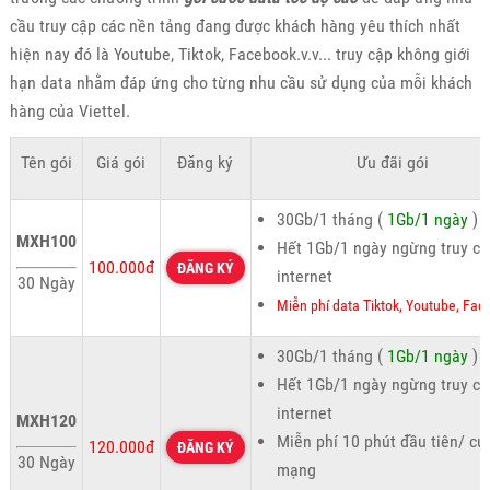
cầu truy cập các nền tảng đang được khách hàng yêu thích nhất
hiện nay đó là Youtube, Tiktok, Facebook.v.v... truy cập không giới
hạn data nhằm đáp ứng cho từng nhu cầu sử dụng của mỗi khách
hàng của Viettel.
Tên gói
Giá gói
Đăng ký
Ưu đãi gói
30Gb/1 tháng (
1Gb/1 ngày
)
MXH100
Hết 1Gb/1 ngày ngừng truy cậ
100.000đ
ĐĂNG KÝ
internet
30 Ngày
Miễn phí data Tiktok, Youtube, Fa
30Gb/1 tháng (
1Gb/1 ngày
)
Hết 1Gb/1 ngày ngừng truy cậ
internet
MXH120
Miễn phí 10 phút đầu tiên/ cu
120.000đ
ĐĂNG KÝ
30 Ngày
mạng