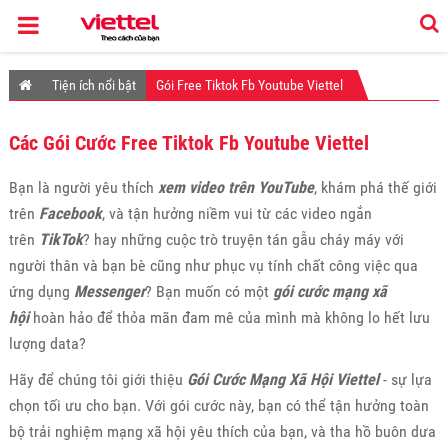
Tiện ích nổi bật
Gói Free Tiktok Fb Youtube Viettel
Các Gói Cước Free Tiktok Fb Youtube Viettel
Bạn là người yêu thích
xem video trên YouTube
, khám phá thế giới
trên
Facebook
, và tận hưởng niềm vui từ các video ngắn
trên
TikTok
? hay những cuộc trò truyện tán gẫu cháy máy với
người thân và bạn bè cũng như phục vụ tính chất công việc qua
ứng dụng
Messenger
? Bạn muốn có một
gói cước mạng xã
hội
hoàn hảo để thỏa mãn đam mê của mình mà không lo hết lưu
lượng data?
Hãy để chúng tôi giới thiệu
Gói Cước Mạng Xã Hội Viettel
- sự lựa
chọn tối ưu cho bạn. Với gói cước này, bạn có thể tận hưởng toàn
bộ trải nghiệm mạng xã hội yêu thích của bạn, và tha hồ buôn dưa