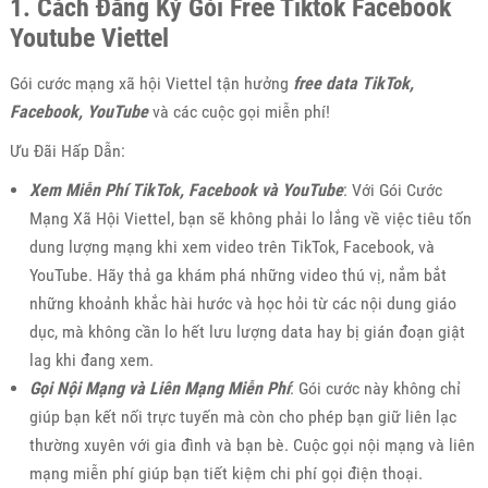
1. Cách Đăng Ký Gói Free Tiktok Facebook
Youtube Viettel
Gói cước mạng xã hội Viettel tận hưởng
free data TikTok,
Facebook, YouTube
và các cuộc gọi miễn phí!
Ưu Đãi Hấp Dẫn:
Xem Miễn Phí TikTok, Facebook và YouTube
: Với Gói Cước
Mạng Xã Hội Viettel, bạn sẽ không phải lo lắng về việc tiêu tốn
dung lượng mạng khi xem video trên TikTok, Facebook, và
YouTube. Hãy thả ga khám phá những video thú vị, nắm bắt
những khoảnh khắc hài hước và học hỏi từ các nội dung giáo
dục, mà không cần lo hết lưu lượng data hay bị gián đoạn giật
lag khi đang xem.
Gọi Nội Mạng và Liên Mạng Miễn Phí
: Gói cước này không chỉ
giúp bạn kết nối trực tuyến mà còn cho phép bạn giữ liên lạc
thường xuyên với gia đình và bạn bè. Cuộc gọi nội mạng và liên
mạng miễn phí giúp bạn tiết kiệm chi phí gọi điện thoại.