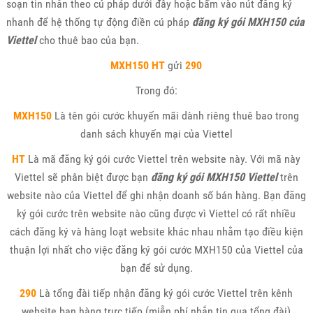
soạn tin nhắn theo cú pháp dưới đây hoặc bấm vào nút đăng ký
nhanh để hệ thống tự động điền cú pháp
đăng ký gói MXH150 của
Viettel
cho thuê bao của bạn.
MXH150 HT
gửi
290
Trong đó:
MXH150
Là tên gói cước khuyến mãi dành riêng thuê bao trong
danh sách khuyến mại của Viettel
HT
Là mã đăng ký gói cước Viettel trên website này. Với mã này
Viettel sẽ phân biệt được bạn
đăng ký gói MXH150 Viettel
trên
website nào của Viettel để ghi nhận doanh số bán hàng. Bạn đăng
ký gói cước trên website nào cũng được vì Viettel có rất nhiều
cách đăng ký và hàng loạt website khác nhau nhằm tạo điều kiện
thuận lợi nhất cho việc đăng ký gói cước MXH150 của Viettel của
bạn để sử dụng.
290
Là tổng đài tiếp nhận đăng ký gói cước Viettel trên kênh
website bạn hàng trực tiếp (miễn phí nhắn tin qua tổng đài)