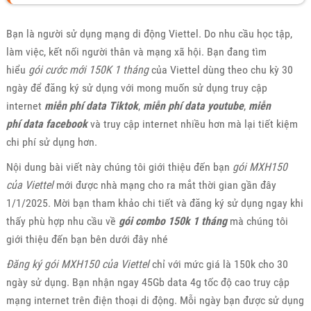
Bạn là người sử dụng mạng di động Viettel. Do nhu cầu học tập,
làm việc, kết nối người thân và mạng xã hội. Bạn đang tìm
hiểu
gói cước mới 150K 1 tháng
của Viettel dùng theo chu kỳ 30
ngày để đăng ký sử dụng với mong muốn sử dụng truy cập
internet
miễn phí data Tiktok
,
miễn phí data youtube
,
miễn
phí
data facebook
và truy cập internet nhiều hơn mà lại tiết kiệm
chi phí sử dụng hơn.
Nội dung bài viết này chúng tôi giới thiệu đến bạn
gói MXH150
của Viettel
mới được nhà mạng cho ra mắt thời gian gần đây
1/1/2025. Mời bạn tham khảo chi tiết và đăng ký sử dụng ngay khi
thấy phù hợp nhu cầu về
gói combo 150k 1 tháng
mà chúng tôi
giới thiệu đến bạn bên dưới đây nhé
Đăng ký gói MXH150 của Viettel
chỉ với mức giá là 150k cho 30
ngày sử dụng. Bạn nhận ngay 45Gb data 4g tốc độ cao truy cập
mạng internet trên điện thoại di động. Mỗi ngày bạn được sử dụng