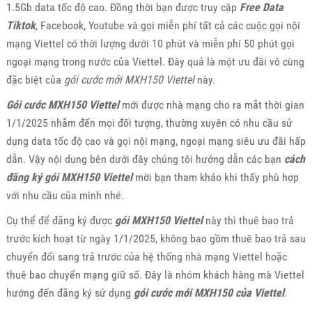
1.5Gb data tốc độ cao. Đồng thời bạn được truy cập
Free Data
Tiktok
, Facebook, Youtube và gọi miễn phí tất cả các cuộc gọi nội
mạng Viettel có thời lượng dưới 10 phút và miễn phí 50 phút gọi
ngoại mạng trong nước của Viettel. Đây quả là một ưu đãi vô cùng
đặc biệt của
gói cước mới MXH150 Viettel
này.
Gói cước MXH150 Viettel
mới được nhà mạng cho ra mắt thời gian
1/1/2025 nhắm đến mọi đối tượng, thường xuyên có nhu cầu sử
dụng data tốc độ cao và gọi nội mạng, ngoại mạng siêu ưu đãi hấp
dẫn. Vậy nội dung bên dưới đây chúng tôi hướng dẫn các bạn
cách
đăng ký gói MXH150 Viettel
mời bạn tham khảo khi thấy phù hợp
với nhu cầu của mình nhé.
Cụ thể để đăng ký được
gói MXH150 Viettel
này thì thuê bao trả
trước kích hoạt từ ngày 1/1/2025, không bao gồm thuê bao trả sau
chuyển đổi sang trả trước của hệ thống nhà mạng Viettel hoặc
thuê bao chuyển mạng giữ số. Đây là nhóm khách hàng mà Viettel
hướng đến đăng ký sử dụng
gói cước mới MXH150 của Viettel
.