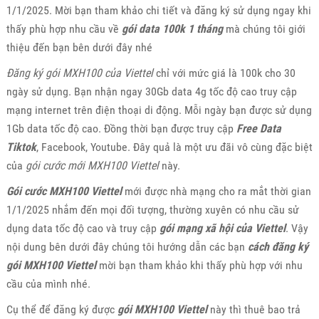
1/1/2025. Mời bạn tham khảo chi tiết và đăng ký sử dụng ngay khi
thấy phù hợp nhu cầu về
gói data 100k 1 tháng
mà chúng tôi giới
thiệu đến bạn bên dưới đây nhé
Đăng ký gói MXH100 của Viettel
chỉ với mức giá là 100k cho 30
ngày sử dụng. Bạn nhận ngay 30Gb data 4g tốc độ cao truy cập
mạng internet trên điện thoại di động. Mỗi ngày bạn được sử dụng
1Gb data tốc độ cao. Đồng thời bạn được truy cập
Free Data
Tiktok
, Facebook, Youtube. Đây quả là một ưu đãi vô cùng đặc biệt
của
gói cước mới MXH100 Viettel
này.
Gói cước MXH100 Viettel
mới được nhà mạng cho ra mắt thời gian
1/1/2025 nhắm đến mọi đối tượng, thường xuyên có nhu cầu sử
dụng data tốc độ cao và truy cập
gói mạng xã hội của Viettel
. Vậy
nội dung bên dưới đây chúng tôi hướng dẫn các bạn
cách đăng ký
gói MXH100 Viettel
mời bạn tham khảo khi thấy phù hợp với nhu
cầu của mình nhé.
Cụ thể để đăng ký được
gói MXH100 Viettel
này thì thuê bao trả