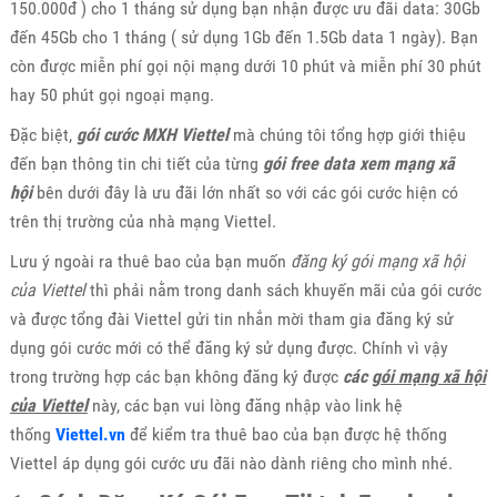
150.000đ ) cho 1 tháng sử dụng bạn nhận được ưu đãi data: 30Gb
đến 45Gb cho 1 tháng ( sử dụng 1Gb đến 1.5Gb data 1 ngày). Bạn
còn được miễn phí gọi nội mạng dưới 10 phút và miễn phí 30 phút
hay 50 phút gọi ngoại mạng.
Đặc biệt,
gói cước MXH Viettel
mà chúng tôi tổng hợp giới thiệu
đến bạn thông tin chi tiết của từng
gói free data xem mạng xã
hội
bên dưới đây là ưu đãi lớn nhất so với các gói cước hiện có
trên thị trường của nhà mạng Viettel.
Lưu ý ngoài ra thuê bao của bạn muốn
đăng ký gói mạng xã hội
của Viettel
thì phải nằm trong danh sách khuyến mãi của gói cước
và được tổng đài Viettel gửi tin nhắn mời tham gia đăng ký sử
dụng gói cước mới có thể đăng ký sử dụng được. Chính vì vậy
trong trường hợp các bạn không đăng ký được
các
gói mạng xã hội
của Viettel
này, các bạn vui lòng đăng nhập vào link hệ
thống
Viettel.vn
để kiểm tra thuê bao của bạn được hệ thống
Viettel áp dụng gói cước ưu đãi nào dành riêng cho mình nhé.