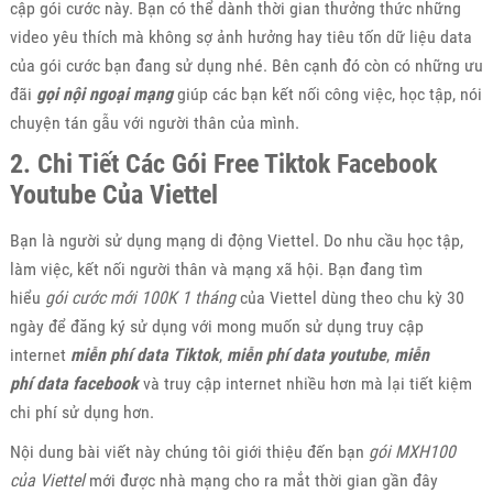
cập gói cước này. Bạn có thể dành thời gian thưởng thức những
video yêu thích mà không sợ ảnh hưởng hay tiêu tốn dữ liệu data
của gói cước bạn đang sử dụng nhé. Bên cạnh đó còn có những ưu
đãi
gọi nội ngoại mạng
giúp các bạn kết nối công việc, học tập, nói
chuyện tán gẫu với người thân của mình.
2. Chi Tiết Các Gói Free Tiktok Facebook
Youtube Của Viettel
Bạn là người sử dụng mạng di động Viettel. Do nhu cầu học tập,
làm việc, kết nối người thân và mạng xã hội. Bạn đang tìm
hiểu
gói cước mới 100K 1 tháng
của Viettel dùng theo chu kỳ 30
ngày để đăng ký sử dụng với mong muốn sử dụng truy cập
internet
miễn phí data Tiktok
,
miễn phí data youtube
,
miễn
phí
data facebook
và truy cập internet nhiều hơn mà lại tiết kiệm
chi phí sử dụng hơn.
Nội dung bài viết này chúng tôi giới thiệu đến bạn
gói MXH100
của Viettel
mới được nhà mạng cho ra mắt thời gian gần đây