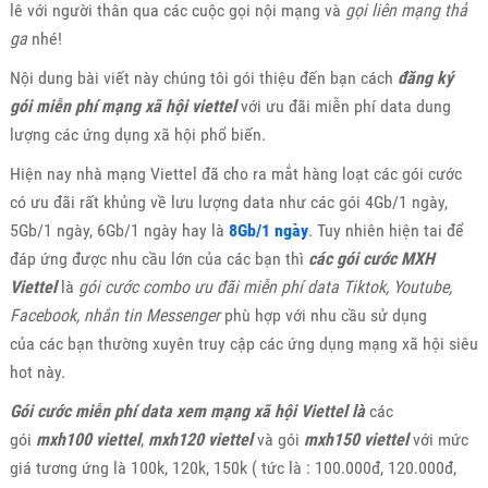
lê với người thân qua các cuộc gọi nội mạng và
gọi liên mạng thả
ga
nhé!
Nội dung bài viết này chúng tôi gói thiệu đến bạn cách
đăng ký
gói miễn phí mạng xã hội viettel
với ưu đãi miễn phí data dung
lượng các ứng dụng xã hội phổ biến.
Hiện nay nhà mạng Viettel đã cho ra mắt hàng loạt các gói cước
có ưu đãi rất khủng về lưu lượng data như các gói 4Gb/1 ngày,
5Gb/1 ngày, 6Gb/1 ngày hay là
8Gb/1 ngày
. Tuy nhiên hiện tai để
đáp ứng được nhu cầu lớn của các bạn thì
các gói cước MXH
Viettel
là
gói cước combo ưu đãi miễn phí data Tiktok, Youtube,
Facebook, nhắn tin Messenger
phù hợp với nhu cầu sử dụng
của các bạn thường xuyên truy cập các ứng dụng mạng xã hội siêu
hot này.
Gói cước miễn phí data xem mạng xã hội Viettel là
các
gói
mxh100 viettel
,
mxh120 viettel
và gói
mxh150 viettel
với mức
giá tương ứng là 100k, 120k, 150k ( tức là : 100.000đ, 120.000đ,