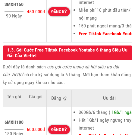
internet
3MXH150
Miễn phí 10 phút đầu tiên/ c
450.000đ
ĐĂNG KÝ
90 Ngày
nội mạng
150 phút ngoại mạng/3 thán
Free Tiktok Facebook Youtu
1.3. Gói Cước Free Tiktok Facebook Youtube 6 tháng Siêu Ưu
Đãi Của Viettel
Dưới đây là danh sách
các gói cước mạng xã hội siêu ưu đãi
của Viettel
có chu kỳ sử dụng là 6 tháng. Mời bạn tham khảo đăng
ký sử dụng ngay khi có nhu cầu.
Tên gói
Giá gói
Đăng ký
Ưu đãi
360Gb/6 tháng (
1Gb/1 ngày
Hết 1Gb/1 ngày ngừng truy 
6MXH100
internet
600.000đ
ĐĂNG KÝ
180 Ngày