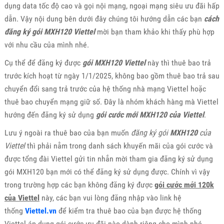
dụng data tốc độ cao và gọi nội mạng, ngoại mạng siêu ưu đãi hấp
dẫn. Vậy nội dung bên dưới đây chúng tôi hướng dẫn các bạn
cách
đăng ký gói MXH120 Viettel
mời bạn tham khảo khi thấy phù hợp
với nhu cầu của mình nhé.
Cụ thể để đăng ký được
gói MXH120 Viettel
này thì thuê bao trả
trước kích hoạt từ ngày 1/1/2025, không bao gồm thuê bao trả sau
chuyển đổi sang trả trước của hệ thống nhà mạng Viettel hoặc
thuê bao chuyển mạng giữ số. Đây là nhóm khách hàng mà Viettel
hướng đến đăng ký sử dụng
gói cước mới MXH120 của Viettel
.
Lưu ý ngoài ra thuê bao của bạn muốn
đăng ký gói
MXH120
của
Viettel
thì phải nằm trong danh sách khuyến mãi của gói cước và
được tổng đài Viettel gửi tin nhắn mời tham gia đăng ký sử dụng
gói MXH120 bạn mới có thể đăng ký sử dụng được. Chính vì vậy
trong trường hợp các bạn không đăng ký được
gói cước mới 120k
của Viettel
này, các bạn vui lòng đăng nhập vào link hệ
thống
Viettel.vn
để kiểm tra thuê bao của bạn được hệ thống
Viettel áp dụng gói cước ưu đãi nào dành riêng cho mình nhé.