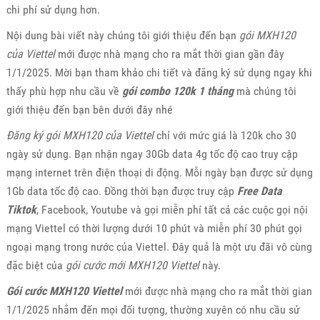
chi phí sử dụng hơn.
Nội dung bài viết này chúng tôi giới thiệu đến bạn
gói MXH120
của Viettel
mới được nhà mạng cho ra mắt thời gian gần đây
1/1/2025. Mời bạn tham khảo chi tiết và đăng ký sử dụng ngay khi
thấy phù hợp nhu cầu về
gói combo 120k 1 tháng
mà chúng tôi
giới thiệu đến bạn bên dưới đây nhé
Đăng ký gói MXH120 của Viettel
chỉ với mức giá là 120k cho 30
ngày sử dụng. Bạn nhận ngay 30Gb data 4g tốc độ cao truy cập
mạng internet trên điện thoại di động. Mỗi ngày bạn được sử dụng
1Gb data tốc độ cao. Đồng thời bạn được truy cập
Free Data
Tiktok
, Facebook, Youtube và gọi miễn phí tất cả các cuộc gọi nội
mạng Viettel có thời lượng dưới 10 phút và miễn phí 30 phút gọi
ngoại mạng trong nước của Viettel. Đây quả là một ưu đãi vô cùng
đặc biệt của
gói cước mới MXH120 Viettel
này.
Gói cước MXH120 Viettel
mới được nhà mạng cho ra mắt thời gian
1/1/2025 nhắm đến mọi đối tượng, thường xuyên có nhu cầu sử