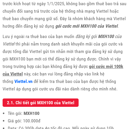
trước kích hoạt từ ngày 1/1/2025, không bao gồm thuê bao trả sau
chuyển đổi sang trả trước của hệ thống nhà mạng Viettel hoặc
thuê bao chuyển mạng giữ số. Đây là nhóm khách hàng mà Viettel
hướng đến đăng ký sử dụng
gói cước mới MXH100 của Viettel
.
Lưu ý ngoài ra thuê bao của bạn muốn
đăng ký gói
MXH100
của
Viettel
thì phải nằm trong danh sách khuyến mãi của gói cước và
được tổng đài Viettel gửi tin nhắn mời tham gia đăng ký sử dụng
gói MXH100 bạn mới có thể đăng ký sử dụng được. Chính vì vậy
trong trường hợp các bạn không đăng ký được
gói cước mới 100k
của Viettel
này, các bạn vui lòng đăng nhập vào link hệ
thống
Viettel.vn
để kiểm tra thuê bao của bạn được hệ thống
Viettel áp dụng gói cước ưu đãi nào dành riêng cho mình nhé.
2.1. Chi tiết gói MXH100 của Viettel
Tên gói:
MXH100
Giá gói: 100.000đ
Data: Có 30Gb data 4g tốc độ cao. Mỗi ngày sử dụng 1Gb