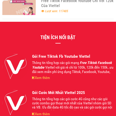
Free Tiktok Facebook Youtube Chỉ Với 120k
Của Viettel
Lượt xem: 117485
TIỆN ÍCH NỔI BẬT
Gói Free Tiktok Fb Youtube Viettel
Thông tin tổng hợp các gói mạng
Free Tiktok Facebook
Youtube
Viettel với giá rẻ chỉ từ 100k, 120k đến 150k..ưu
đãi xem miễn phí ứng dụng Tiktok, Facebook, Youtube,
bên cạnh đó còn áp dụng gọi nội mạng và liên mạng
Xem thêm
Viettel kết hợp data 4G từ 1Gb cho đến 1.5Gb sử dụng
trong ngày. Mời các bạn tham khảo và đăng ký sử dụng
khi thấy phù hợp với nhu cầu của mình nhé.
Gói Cước Mới Nhất Viettel 2025
Thông tin tổng hợp các gói cước 4G cũng như các gói
cước combo gọi thoại mới nhất của Viettel nhóm gói SD
và VB. Ưu đãi data 4G tốc độ cao và các gói cước gọi nội
ngoại mạng thả ga dành cho khách hàng đăng ký sử
Xem thêm
dụng, phù hợp với mọi nhu cầu và lứa tuổi, giá cực mềm