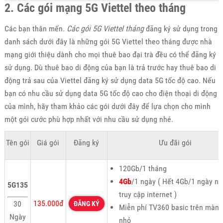
2. Các gói mạng 5G Viettel theo tháng
Các bạn thân mến.
Các gói 5G Viettel tháng
đăng ký sử dụng trong
danh sách dưới đây là những gói 5G Viettel theo tháng được nhà
mạng giới thiệu dành cho mọi thuê bao đại trà đều có thể đăng ký
sử dụng. Dù thuê bao di động của bạn là trả trước hay thuê bao di
động trả sau của Viettel đăng ký sử dụng data 5G tốc độ cao. Nếu
bạn có nhu cầu sử dụng data 5G tốc độ cao cho điện thoại di động
của mình, hãy tham khảo các gói dưới đây để lựa chọn cho mình
một gói cước phù hợp nhất với nhu cầu sử dụng nhé.
Tên gói
Giá gói
Đăng ký
Ưu đãi gói
120Gb/1 tháng
4Gb
/1 ngày ( Hết 4Gb/1 ngày n
5G135
truy cập internet )
135.000đ
30
ĐĂNG KÝ
Miễn phí TV360 basic trên màn 
Ngày
nhỏ