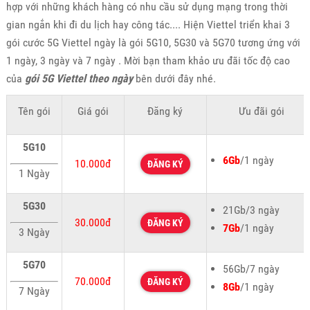
hợp với những khách hàng có nhu cầu sử dụng mạng trong thời
gian ngắn khi đi du lịch hay công tác.... Hiện Viettel triển khai 3
gói cước 5G Viettel ngày là gói 5G10, 5G30 và 5G70 tương ứng với
1 ngày, 3 ngày và 7 ngày . Mời bạn tham khảo ưu đãi tốc độ cao
của
gói 5G Viettel theo ngày
bên dưới đây nhé.
Tên gói
Giá gói
Đăng ký
Ưu đãi gói
5G10
6Gb
/1 ngày
10.000đ
ĐĂNG KÝ
1 Ngày
5G30
21Gb/3 ngày
30.000đ
ĐĂNG KÝ
7Gb
/1 ngày
3 Ngày
5G70
56Gb/7 ngày
70.000đ
ĐĂNG KÝ
8Gb
/1 ngày
7 Ngày