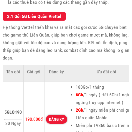
là các thuê bao có tiêu dùng các tháng gần đây thấp.
2.1 Gói 5G Liên Quân Viettel
Hệ thống Viettel triển khai và ra mắt các gói cước 5G chuyên biệt
cho game thủ Liên Quân, giúp bạn chơi game mượt mà, không lag,
không giật với tốc độ cao và dung lượng lớn. Kết nối ổn định, ping
thấp giúp bạn dễ dàng leo rank, combat đỉnh cao mà không lo gián
đoạn.
Tên gói
Giá gói
Đăng ký
Ưu đãi gói
180Gb/1 tháng
6Gb
/1 ngày ( Hết 6Gb/1 ngày
ngừng truy cập internet )
2Gb
/1 ngày miễn phí chơi g
5GLQ190
Liên quân Moble
190.000đ
ĐĂNG KÝ
30 Ngày
Miễn phí TV360 basic trên m