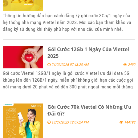
Thông tin hướng dẫn bạn cách đăng ký gói cước 3Gb/1 ngày của
hệ thống nhà mạng Viettel năm 2023. Mời các bạn tham khảo và
đăng ký sử dụng khi thấy phù hợp với nhu cầu của mình nhé.
Gói Cước 12Gb 1 Ngày Của Viettel
2025
24/02/2025 07:43:28 AM
2490
Gói cước Viettel 12GB/1 ngày là gói cước Viettel ưu đãi data 5G
khủng lên đến 12GB/1 ngày, miễn phí không giới hạn các cuộc gọi
nội mạng dưới 20 phút và có đến 300 phút ngoại mạng mỗi tháng
với giá rẻ nhiều ưu đãi. Để đăng ký gói 12Gb/1 ngày của Viettel
hãy tham khảo bài viết tin tức của kênh website bán hàng
Gói Cước 70k Viettel Có Những Ưu
5gsimviettel.com.
Đãi Gì?
13/09/2023 12:09:24 PM
144198