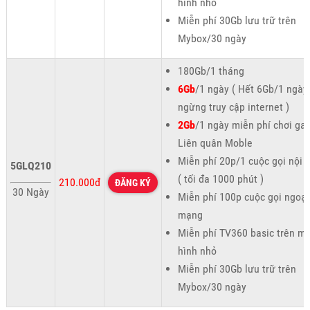
hình nhỏ
Miễn phí 30Gb lưu trữ trên
Mybox/30 ngày
180Gb/1 tháng
6Gb
/1 ngày ( Hết 6Gb/1 ngày
ngừng truy cập internet )
2Gb
/1 ngày miễn phí chơi g
Liên quân Moble
Miễn phí 20p/1 cuộc gọi nội
5GLQ210
( tối đa 1000 phút )
210.000đ
ĐĂNG KÝ
30 Ngày
Miễn phí 100p cuộc gọi ngoại
mạng
Miễn phí TV360 basic trên m
hình nhỏ
Miễn phí 30Gb lưu trữ trên
Mybox/30 ngày