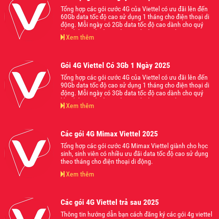
Tổng hợp các gói cước 4G của Viettel có ưu đãi lên đến
60Gb data tốc độ cao sử dụng 1 tháng cho điện thoại di
động. Mỗi ngày có 2Gb data tốc độ cao dành cho quý
khách hàng thoải mái lướt web chơi game hoặc truy cập
Xem thêm
các nền tảng ứng dụng mạng xã hội hot nhất hiện nay
mà không lo bị giật lag. Mời các bạn tham khảo và đăng
ký sử dụng khi thấy phù hợp với nhu cầu của mình nhé
Gói 4G Viettel Có 3Gb 1 Ngày 2025
Tổng hợp các gói cước 4G của Viettel có ưu đãi lên đến
90Gb data tốc độ cao sử dụng 1 tháng cho điện thoại di
động. Mỗi ngày có 3Gb data tốc độ cao dành cho quý
khách hàng thoải mái lướt web chơi game hoặc truy cập
Xem thêm
các nền tảng ứng dụng mạng xã hội hot nhất hiện nay
mà không lo bị giật lag. Mời các bạn tham khảo và đăng
ký sử dụng khi thấy phù hợp với nhu cầu của mình nhé
Các gói 4G Mimax Viettel 2025
Tổng hợp các gói cước 4G Mimax Viettel giành cho học
sinh, sinh viên có nhiều ưu đãi data tốc độ cao sử dụng
theo tháng cho điện thoại di động.
Xem thêm
Các gói 4G Viettel trả sau 2025
Thông tin hướng dẫn bạn cách đăng ký các gói 4g viettel