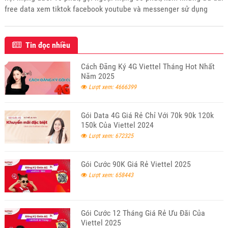
free data xem tiktok facebook youtube và messenger sử dụng
trong 30 ngày. Mời các bạn tham khảo và đăng ký sử dụng khi thấy
phù hợp với nhu cầu nhé.
Tin đọc nhiều
Cách Đăng Ký 4G Viettel Tháng Hot Nhất
Năm 2025
Lượt xem: 4666399
Gói Data 4G Giá Rẻ Chỉ Với 70k 90k 120k
150k Của Viettel 2024
Lượt xem: 672325
Gói Cước 90K Giá Rẻ Viettel 2025
Lượt xem: 658443
Gói Cước 12 Tháng Giá Rẻ Ưu Đãi Của
Viettel 2025