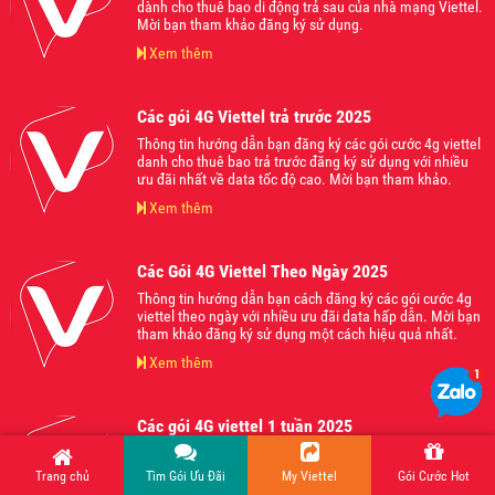
dành cho thuê bao di động trả sau của nhà mạng Viettel.
Mời bạn tham khảo đăng ký sử dụng.
Xem thêm
Các gói 4G Viettel trả trước 2025
Thông tin hướng dẫn bạn đăng ký các gói cước 4g viettel
danh cho thuê bao trả trước đăng ký sử dụng với nhiều
ưu đãi nhất về data tốc độ cao. Mời bạn tham khảo.
Xem thêm
Các Gói 4G Viettel Theo Ngày 2025
Thông tin hướng dẫn bạn cách đăng ký các gói cước 4g
viettel theo ngày với nhiều ưu đãi data hấp dẫn. Mời bạn
tham khảo đăng ký sử dụng một cách hiệu quả nhất.
Xem thêm
Các gói 4G viettel 1 tuần 2025
Thông tin hướng dẫn bạn cách đăng ký các gói cước 4G
viettel sử dụng theo 1 tuần với nhiều ưu đãi data 4G tốc
Trang chủ
Tìm Gói Ưu Đãi
My Viettel
Gói Cước Hot
độ cao hấp dẫn từ nhà mạng Viettel.