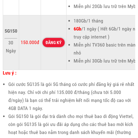
Miễn phí 20Gb lưu trữ trên Myb
180Gb/1 tháng
6Gb
/1 ngày ( Hết 6Gb/1 ngày n
5G150
truy cập internet )
150.000đ
30
ĐĂNG KÝ
Miễn phí TV360 basic trên màn 
Ngày
nhỏ
Miễn phí 30Gb lưu trữ trên Myb
Lưu ý :
Gói cước 5G135 là gói 5G tháng có cước phí đăng ký giá rẻ nhất
hiện nay. Chỉ với chi phí 135.000 đ/tháng (chưa tới 5.000
đ/ngày) là bạn có thể trải nghiệm kết nối mạng tốc độ cao với
4GB DATA 1 ngày.
Gói 5G150 là gói đại trà dành cho mọi thuê bao di động Viettel,
còn gói 5G135 là gói ưu đãi áp dụng cho các thuê bao mới kích
hoạt hoặc thuê bao nằm trong danh sách khuyến mãi (thường