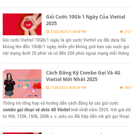
khảo và đăng ký sử dụng khi thấy phù hợp với nhu cầu của mình.
Gói Cước 10Gb 1 Ngày Của Viettel
2025
23/02/2025 21:44:48 PM
2721
Gói cước Viettel 10GB/1 ngày là gói cước Viettel ưu đãi data 5G
khủng lên đến 10GB/1 ngày, miễn phí không giới hạn các cuộc gọi
nội mạng dưới 20 phút và có đến 200 phút ngoại mạng mỗi tháng
với giá rẻ nhiều ưu đãi. Để đăng ký gói 10Gb/1 ngày của Viettel
hãy tham khảo bài viết tin tức của kênh website bán hàng
Cách Đăng Ký Combo Gọi Và 4G
5gsimviettel.com.
Viettel Mới Nhất 2025
11/06/2023 18:04:56 PM
7457
Thông tin tổng hợp và hướng dẫn cách đăng ký các gói cước
combo gọi thoại và data 4G Viettel
mới nhất năm 2025. Với giá chỉ
từ 90k, 120k, 150k, 200k.v..v..siêu ưu đãi hấp dẫn với gói gọi thoại
miễn phí và data 4G tốc độ cao khi truy cập internet mời các bạn
tham khảo và đăng ký sử dụng khi thấy phù hợp với nhu cầu của