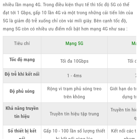
nhiều lần mạng 4G. Trong điều kiện thực tế thì tốc độ 5G có thể
đạt tới 1 Gbps, gấp 10 lần 4G và một trong những cải tiến lớn của
5G là giảm độ trễ xuống chỉ còn vài mili giây. Bên cạnh tốc độ,
mạng 5G còn có nhiều ưu điểm nổi bật hơn mạng 4G như sau :
Tiêu chí
Mạng 5G
Mạ
Tốc độ mạng
Tối đa 10Gbps
Tối đ
Độ trễ khi kết nối
1 - 4ms
7
Rộng vì trạm phủ sóng treo
Giới hạn do t
Độ phủ sóng
trên không
dựng tr
Khả năng truyền
Truyền tín hi
Truyền tín hiệu tập trung
tín hiệu
q
Số thiết bị kết
Gấp 10 - 100 lần số lượng thiết
Kết nối các th
nối
bị kết nối cùng lúc
phạm vi