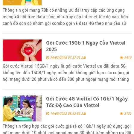
Thông tin gói mạng 70k có những ưu đãi truy cập các ứng dụng
mạng xã hội free data cũng như truy cập internet tốc độ cao, bên
cạnh đó còn có nhóm gói combo gọi và data 4G theo nhu cầu sử
dụng của các bạn. Mời các bạn tham khảo và đăng ký sử dụng khi
thấy phù hợp với nhu cầu của mình nhé
Gói Cước 15Gb 1 Ngày Của Viettel
2025
24/02/2025 07:57:21 AM
2410
Gói cước Viettel 15GB/1 ngày là gói cước Viettel ưu đãi data 5G
khủng lên đến 15GB/1 ngày, miễn phí không giới hạn các cuộc gọi
nội mạng dưới 20 phút và có đến 300 phút ngoại mạng mỗi tháng
với giá rẻ nhiều ưu đãi. Để đăng ký gói 15Gb/1 ngày của Viettel
hãy tham khảo bài viết tin tức của kênh website bán hàng
Gói Cước 4G Viettel Có 1Gb/1 Ngày
5gsimviettel.com.
Tốc Độ Cao Của Viettel
14/09/2023 08:53:53 AM
3121
Thông tin tổng hợp các gói cước giá rẻ có 1Gb/1 ngày sử dụng, gọi
nội mạng dưới 10 phút, gọi ngoại mạng 30 phút, kèm những ưu đãi