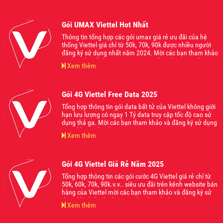
từ 70k, 90k, 120k, 150k, 200k... Mời các bạn tham khảo
và đăng ký sử dụng khi thấy phù hợp nhé
Gói UMAX Viettel Hot Nhất
Thông tin tổng hợp các gói umax giá rẻ ưu đãi của hệ
thống Viettel giá chỉ từ 50k, 70k, 90k được nhiều người
đăng ký sử dụng nhất năm 2024. Mời các bạn tham khảo
và đăng ký sử dụng ngay gói cước đang làm mưa làm gió
Xem thêm
trên thị trường hiện nay nhé.
Gói 4G Viettel Free Data 2025
Tổng hợp thông tin gói data bất tử của Viettel không giới
hạn lưu lượng có ngay 1 Tỷ data truy cập tốc độ cao sử
dụng thả ga. Mời các bạn tham khảo và đăng ký sử dụng
ngay khi có nhu cầu.
Xem thêm
Gói 4G Viettel Giá Rẻ Năm 2025
Tổng hợp thông tin các gói cước 4G Viettel giá rẻ chỉ từ
50k, 60k, 70k, 90k.v.v.. siêu ưu đãi trên kênh website bán
hàng của Viettel mời các bạn tham khảo và đăng ký sử
dụng khi thấy phù hợp với nhu cầu của bạn nhé.
Xem thêm