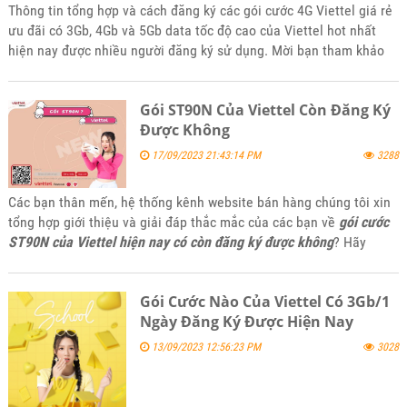
Thông tin tổng hợp và cách đăng ký các gói cước 4G Viettel giá rẻ
ưu đãi có 3Gb, 4Gb và 5Gb data tốc độ cao của Viettel hot nhất
hiện nay được nhiều người đăng ký sử dụng. Mời bạn tham khảo
và đăng ký sử dụng khi phù hợp với nhu cầu sử dụng của mình
Gói ST90N Của Viettel Còn Đăng Ký
Được Không
17/09/2023 21:43:14 PM
3288
Các bạn thân mến, hệ thống kênh website bán hàng chúng tôi xin
tổng hợp giới thiệu và giải đáp thắc mắc của các bạn về
gói cước
ST90N của Viettel hiện nay có còn đăng ký được không
? Hãy
tham khảo bài viết này của kênh website 5gsimviettel.com nhé.
Gói Cước Nào Của Viettel Có 3Gb/1
Ngày Đăng Ký Được Hiện Nay
13/09/2023 12:56:23 PM
3028