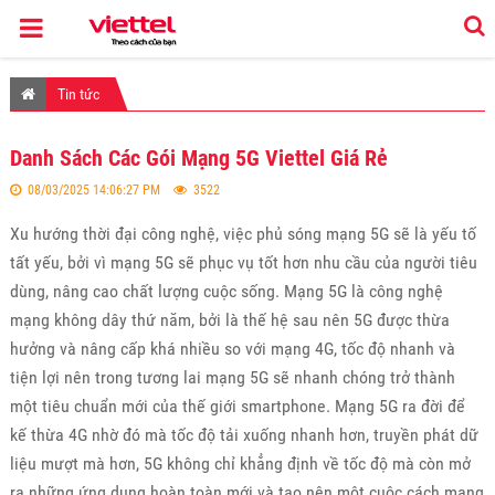
Tin tức
Danh Sách Các Gói Mạng 5G Viettel Giá Rẻ
08/03/2025 14:06:27 PM
3522
Xu hướng thời đại công nghệ, việc phủ sóng mạng 5G sẽ là yếu tố
tất yếu, bởi vì mạng 5G sẽ phục vụ tốt hơn nhu cầu của người tiêu
dùng, nâng cao chất lượng cuộc sống. Mạng 5G là công nghệ
mạng không dây thứ năm, bởi là thế hệ sau nên 5G được thừa
hưởng và nâng cấp khá nhiều so với mạng 4G, tốc độ nhanh và
tiện lợi nên trong tương lai mạng 5G sẽ nhanh chóng trở thành
một tiêu chuẩn mới của thế giới smartphone. Mạng 5G ra đời để
kế thừa 4G nhờ đó mà tốc độ tải xuống nhanh hơn, truyền phát dữ
liệu mượt mà hơn, 5G không chỉ khẳng định về tốc độ mà còn mở
ra những ứng dụng hoàn toàn mới và tạo nên một cuộc cách mạng