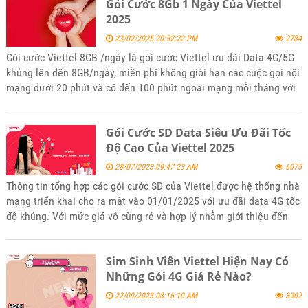
Gói Cước 8Gb 1 Ngày Của Viettel
mình.
2025
23/02/2025 20:52:22 PM
2784
Gói cước Viettel 8GB /ngày là gói cước Viettel ưu đãi Data 4G/5G
khủng lên đến 8GB/ngày, miễn phí không giới hạn các cuộc gọi nội
mạng dưới 20 phút và có đến 100 phút ngoại mạng mỗi tháng với
giá rẻ nhiều ưu đãi. Để đăng ký gói 8Gb/1 ngày của Viettel hãy
tham khảo bài viết tin tức của kênh website bán hàng
Gói Cước SD Data Siêu Ưu Đãi Tốc
5gsimviettel.com.
Độ Cao Của Viettel 2025
28/07/2023 09:47:23 AM
6075
Thông tin tổng hợp các gói cước SD của Viettel được hệ thống nhà
mạng triển khai cho ra mắt vào 01/01/2025 với ưu đãi data 4G tốc
độ khủng. Với mức giá vô cùng rẻ và hợp lý nhằm giới thiệu đến
khách hàng phù hợp với mọi lứa tuổi. Mời các bạn tham khảo và
đăng ký sử dụng khi thấy phù hợp với nhu cầu của mình nhé.
Sim Sinh Viên Viettel Hiện Nay Có
Những Gói 4G Giá Rẻ Nào?
22/09/2023 08:16:10 AM
3902