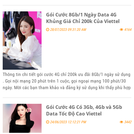
thấy phù hợp với nhu cầu nhé.
Gói Cước 8Gb/1 Ngày Data 4G
Khủng Giá Chỉ 200k Của Viettel
28/07/2023 09:31:20 AM
4164
Thông tin chi tiết gói cước 4G chỉ 200k ưu đãi 8Gb/1 ngày sử dụng
. Gọi nội mạng 20 phút trên 1 cuộc, gọi ngoại mạng 100 phút/30
ngày. Mời các bạn tham khảo và đăng ký sử dụng khi thấy phù hợp
nhu cầu của mình nhé
Gói Cước 4G Có 3Gb, 4Gb và 5Gb
Data Tốc Độ Cao Viettel
24/06/2023 12:12:21 PM
3442