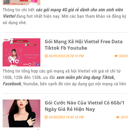
Thông tin chi tiết
các gói mạng 4G giá rẻ dành cho sim sinh viên
Viettel
đang hot nhất hiện nay. Mời các bạn tham khảo và đăng ký
sử dụng nhé.
Gói Mạng Xã Hội Viettel Free Data
Tiktok Fb Youtube
05/09/2023 20:28:10 PM
50324
Thông tin tổng hợp các gói mạng xã hội Viettel với giá rẻ chỉ từ
100k, 120k đến 150k..ưu đãi
xem miễn phí ứng dụng Tiktok,
Facebook
, Youtube, bên cạnh đó còn áp dụng gọi nội mạng và liên
mạng Viettel kết hợp data 4G từ 1Gb cho đến 1.5Gb sử dụng trong
ngày. Mời các bạn tham khảo và đăng ký sử dụng khi thấy phù hợp
Gói Cước Nào Của Viettel Có 6Gb/1
với nhu cầu của mình nhé.
Ngày Giá Rẻ Hiện Nay
05/09/2023 19:45:18 PM
3310