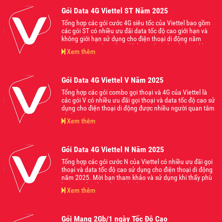
Gói Data 4G Viettel ST Năm 2025
Tổng hợp các gói cước 4G siêu tốc của Viettel bao gồm
các gói ST có nhiều ưu đãi data tốc độ cao giới hạn và
không giới hạn sử dụng cho điện thoại di động năm
2025. Mời các bạn tham khảo và đăng ký sử dụng khi
Xem thêm
thấy phù hợp với nhu cầu của mình nhé.
Gói Data 4G Viettel V Năm 2025
Tổng hợp các gói combo gọi thoại và 4G của Viettel là
các gói V có nhiều ưu đãi gọi thoại và data tốc độ cao sử
dụng cho điện thoại di động được nhiều người quan tâm
nhất năm 2025.
Xem thêm
Gói Data 4G Viettel N Năm 2025
Tổng hợp các gói cước N của Viettel có nhiều ưu đãi gọi
thoại và data tốc độ cao sử dụng cho điện thoại di động
năm 2025. Mời bạn tham khảo và sử dụng khi thấy phù
hợp với nhu cầu của mình nhé
Xem thêm
Gói Mạng 2Gb/1 ngày Tốc Độ Cao