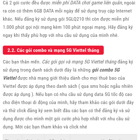
Cả 2 gói cước đều được
miễn phí DATA chơi game liên quân
, ngoài
ra còn có thêm 6GB DATA mỗi ngày để sử dụng truy cập Internet
khác. Nếu đăng ký sử dụng gói 5GLQ210 thì còn được miễn phí
1.000 phút gọi nội mạng kèm 100 phút ngoại mạng. Hãy đăng ký
ngay khi thấy phù hợp với nhu cầu sử dụng của mình nhé.
2.2. Các gói combo và mạng 5G Viettel tháng
Các bạn thân mến.
Các gói gọi và mạng 5G Viettel tháng
đăng ký
sử dụng trong danh sách dưới đây là những
gói combo 5G
Viettel
được nhà mạng giới thiệu dành cho mọi thuê bao của
Viettel được áp dụng theo danh sách ( qua sms hoặc ngẫu nhiên
được áp dụng ). Nếu bạn có nhu cầu sử dụng data 5G tốc độ cao
cho điện thoại di động của mình, hãy tham khảo các gói dưới đây
và thử click đăng ký xem biết đâu các bạn có thể đăng ký và sử
dụng được cho mình một gói cước phù hợp nhất với nhu cầu sử
dụng. Mời các bạn tham khảo và click nhé