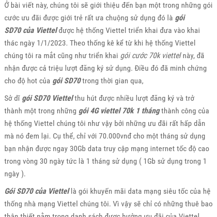
Ở bài viết này, chúng tôi sẽ giới thiệu đến bạn một trong những gói
cước ưu đãi được giới trẻ rất ưa chuộng sử dụng đó là
gói
SD70 của Viettel
được hệ thống Viettel triển khai đưa vào khai
thác ngày 1/1/2023. Theo thống kê kể từ khi hệ thống Viettel
chúng tôi ra mắt cũng như triển khai
gói cước 70k viettel
này, đã
nhận được cả triệu lượt đăng ký sử dụng. Điều đó đã minh chứng
cho độ hot của
gói SD70
trong thời gian qua,
Sở dĩ
gói SD70 Viettel
thu hút được nhiều lượt đăng ký và trở
thành một trong những
gói 4G viettel 70k 1 tháng
thành công của
hệ thống Viettel chúng tôi như vậy bởi những ưu đãi rất hấp dẫn
mà nó đem lại. Cụ thể, chỉ với 70.000vnđ cho một tháng sử dụng
bạn nhận được ngay 30Gb data truy cập mạng internet tốc độ cao
trong vòng 30 ngày tức là 1 tháng sử dụng ( 1Gb sử dụng trong 1
ngày ).
Gói SD70 của Viettel
là gói khuyến mãi data mạng siêu tốc của hệ
thống nhà mạng Viettel chúng tôi. Vì vậy sẽ chỉ có những thuê bao
thân thiết nằm trong danh sách được hưởng ưu đãi của Viettel