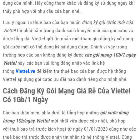
dụng của mình. Hãy cùng tham khảo và đăng ký sử dụng ngay khi
thấy phù hợp với nhu cầu của bạn nhé.
Lưu ý ngoài ra thuê bao của bạn muốn
đăng ký gói cước mới của
Viettel
thì phải nằm trong danh sách khuyến mãi của gói cước và
được tổng đài Viettel gửi tin nhắn mời tham gia đăng ký sử dụng
gói cước mới có thể đăng ký sử dụng được. Chính vì vậy trong
trường hợp các bạn không đăng ký được
các
gói mạng 1Gb/1 ngày
Viettel
này, các bạn vui lòng đăng nhập vào link hệ
thống
Viettel.vn
để kiểm tra thuê bao của bạn được hệ thống
Viettel áp dụng gói cước ưu đãi nào dành riêng cho mình nhé.
Cách Đăng Ký Gói Mạng Giá Rẻ Của Viettel
Có 1Gb/1 Ngày
Các bạn thân mến, phía dưới là tổng hợp những
gói cước dung
lượng 1Gb/ngày Viettel
mới nhất vừa được cập nhật, phù hợp
với thuê bao trả trước kích hoạt từ ngày 01/01/2023 cũng như các
thuê bao trả trước được nhận tin nhắn từ hệ thống Viettel. Cùng