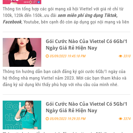
Thông tin tổng hợp các gói mạng xã hội Viettel với giá rẻ chỉ từ
100k, 120k đến 150k..ưu đãi
xem miễn phí ứng dụng Tiktok,
Facebook
, Youtube, bên cạnh đó còn áp dụng gọi nội mạng và liên
mạng Viettel kết hợp data 4G từ 1Gb cho đến 1.5Gb sử dụng trong
ngày. Mời các bạn tham khảo và đăng ký sử dụng khi thấy phù hợp
Gói Cước Nào Của Viettel Có 6Gb/1
với nhu cầu của mình nhé.
Ngày Giá Rẻ Hiện Nay
05/09/2023 19:45:18 PM
3310
Thông tin hướng dẫn bạn cách đăng ký gói cước 6Gb/1 ngày của
hệ thống nhà mạng Viettel năm 2023. Mời các bạn tham khảo và
đăng ký sử dụng khi thấy phù hợp với nhu cầu của mình nhé.
Gói Cước Nào Của Viettel Có 5Gb/1
Ngày Giá Rẻ Hiện Nay
05/09/2023 19:29:35 PM
3374