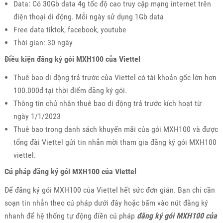
Data: Có 30Gb data 4g tốc độ cao truy cập mạng internet trên
điện thoại di động. Mỗi ngày sử dụng 1Gb data
Free data tiktok, facebook, youtube
Thời gian: 30 ngày
Điều kiện đăng ký gói MXH100 của Viettel
Thuê bao di động trả trước của Viettel có tài khoản gốc lớn hơn
100.000đ tại thời điểm đăng ký gói.
Thông tin chủ nhân thuê bao di động trả trước kích hoạt từ
ngày 1/1/2023
Thuê bao trong danh sách khuyến mãi của gói MXH100 và được
tổng đài Viettel gửi tin nhắn mời tham gia đăng ký gói MXH100
viettel.
Cú pháp đăng ký gói MXH100 của Viettel
Để đăng ký gói MXH100 của Viettel hết sức đơn giản. Bạn chỉ cần
soạn tin nhắn theo cú pháp dưới đây hoặc bấm vào nút đăng ký
nhanh để hệ thống tự động điền cú pháp
đăng ký gói MXH100 của