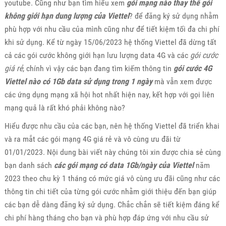
youtube. Cũng như bạn tìm hiểu xem
gói mạng nào thay thế gói
không giới hạn dung lượng của Viettel
? để đăng ký sử dụng nhằm
phù hợp với nhu cầu của mình cũng như để tiết kiệm tối đa chi phí
khi sử dụng. Kể từ ngày 15/06/2023 hệ thống Viettel đã dừng tất
cả các gói cước không giới hạn lưu lượng data 4G và các
gói cước
giá rẻ
, chính vì vậy các bạn đang tìm kiếm thông tin
gói cước 4G
Viettel nào có 1Gb data sử dụng trong 1 ngày
mà vẫn xem được
các ứng dụng mạng xã hội hot nhất hiện nay, kết hợp với gọi liên
mạng quả là rất khó phải không nào?
Hiểu được nhu cầu của các bạn, nên hệ thống Viettel đã triển khai
và ra mắt các gói mạng 4G giá rẻ và vô cùng ưu đãi từ
01/01/2023. Nội dung bài viết này chúng tôi xin được chia sẻ cùng
bạn danh sách
các gói mạng có data 1Gb/ngày của Viettel
năm
2023 theo chu kỳ 1 tháng có mức giá vô cùng ưu đãi cũng như các
thông tin chi tiết của từng gói cước nhằm giới thiệu đến bạn giúp
các bạn dễ dàng đăng ký sử dụng. Chắc chắn sẽ tiết kiệm đáng kể
chi phí hàng tháng cho bạn và phù hợp đáp ứng với nhu cầu sử