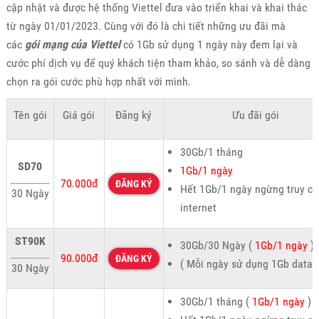
cập nhật và được hệ thống Viettel đưa vào triển khai và khai thác
từ ngày 01/01/2023. Cùng với đó là chi tiết những ưu đãi mà
các
gói mạng của Viettel
có 1Gb sử dụng 1 ngày này đem lại và
cước phí dịch vụ để quý khách tiện tham khảo, so sánh và dễ dàng
chọn ra gói cước phù hợp nhất với mình.
Tên gói
Giá gói
Đăng ký
Ưu đãi gói
30Gb/1 tháng
SD70
1Gb/1 ngày
70.000đ
ĐĂNG KÝ
Hết 1Gb/1 ngày ngừng truy cậ
30 Ngày
internet
ST90K
30Gb/30 Ngày (
1Gb/1 ngày
)
90.000đ
ĐĂNG KÝ
( Mỗi ngày sử dụng 1Gb data)
30 Ngày
30Gb/1 tháng (
1Gb/1 ngày
)