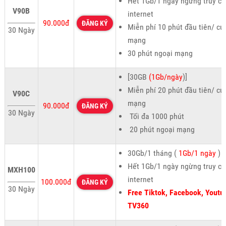
Hết 1Gb/1 ngày ngừng truy cậ
V90B
internet
90.000đ
ĐĂNG KÝ
Miễn phí 10 phút đầu tiên/ cu
30 Ngày
mạng
30 phút ngoại mạng
[30GB
(1Gb/ngày
)]
Miễn phí 20 phút đầu tiên/ cu
V90C
mạng
90.000đ
ĐĂNG KÝ
30 Ngày
Tối đa 1000 phút
20 phút ngoại mạng
30Gb/1 tháng (
1Gb/1 ngày
)
Hết 1Gb/1 ngày ngừng truy cậ
MXH100
internet
100.000đ
ĐĂNG KÝ
30 Ngày
Free Tiktok, Facebook, Youtu
TV360