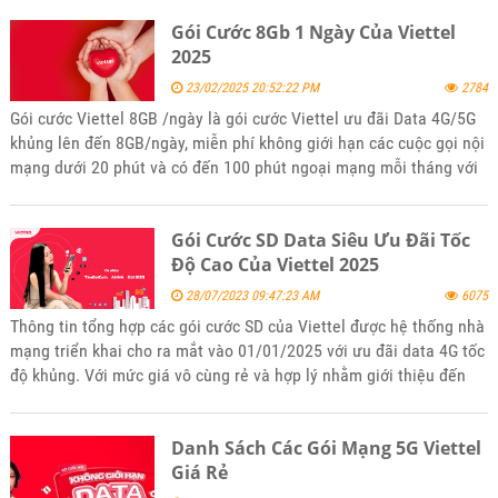
tham khảo và đăng ký sử dụng khi thấy phù hợp với nhu cầu của
Gói Cước 8Gb 1 Ngày Của Viettel
mình.
2025
23/02/2025 20:52:22 PM
2784
Gói cước Viettel 8GB /ngày là gói cước Viettel ưu đãi Data 4G/5G
khủng lên đến 8GB/ngày, miễn phí không giới hạn các cuộc gọi nội
mạng dưới 20 phút và có đến 100 phút ngoại mạng mỗi tháng với
giá rẻ nhiều ưu đãi. Để đăng ký gói 8Gb/1 ngày của Viettel hãy
tham khảo bài viết tin tức của kênh website bán hàng
Gói Cước SD Data Siêu Ưu Đãi Tốc
5gsimviettel.com.
Độ Cao Của Viettel 2025
28/07/2023 09:47:23 AM
6075
Thông tin tổng hợp các gói cước SD của Viettel được hệ thống nhà
mạng triển khai cho ra mắt vào 01/01/2025 với ưu đãi data 4G tốc
độ khủng. Với mức giá vô cùng rẻ và hợp lý nhằm giới thiệu đến
khách hàng phù hợp với mọi lứa tuổi. Mời các bạn tham khảo và
đăng ký sử dụng khi thấy phù hợp với nhu cầu của mình nhé.
Danh Sách Các Gói Mạng 5G Viettel
Giá Rẻ