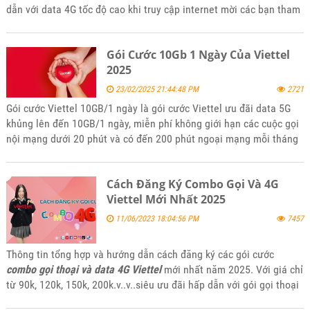
dẫn với data 4G tốc độ cao khi truy cập internet mời các bạn tham
khảo và đăng ký sử dụng khi thấy phù hợp với nhu cầu của mình.
Gói Cước 10Gb 1 Ngày Của Viettel
2025
23/02/2025 21:44:48 PM
2721
Gói cước Viettel 10GB/1 ngày là gói cước Viettel ưu đãi data 5G
khủng lên đến 10GB/1 ngày, miễn phí không giới hạn các cuộc gọi
nội mạng dưới 20 phút và có đến 200 phút ngoại mạng mỗi tháng
với giá rẻ nhiều ưu đãi. Để đăng ký gói 10Gb/1 ngày của Viettel
hãy tham khảo bài viết tin tức của kênh website bán hàng
Cách Đăng Ký Combo Gọi Và 4G
5gsimviettel.com.
Viettel Mới Nhất 2025
11/06/2023 18:04:56 PM
7457
Thông tin tổng hợp và hướng dẫn cách đăng ký các gói cước
combo gọi thoại và data 4G Viettel
mới nhất năm 2025. Với giá chỉ
từ 90k, 120k, 150k, 200k.v..v..siêu ưu đãi hấp dẫn với gói gọi thoại
miễn phí và data 4G tốc độ cao khi truy cập internet mời các bạn