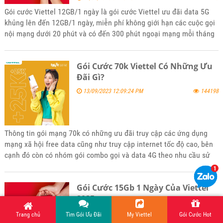
Gói cước Viettel 12GB/1 ngày là gói cước Viettel ưu đãi data 5G
khủng lên đến 12GB/1 ngày, miễn phí không giới hạn các cuộc gọi
nội mạng dưới 20 phút và có đến 300 phút ngoại mạng mỗi tháng
với giá rẻ nhiều ưu đãi. Để đăng ký gói 12Gb/1 ngày của Viettel
hãy tham khảo bài viết tin tức của kênh website bán hàng
Gói Cước 70k Viettel Có Những Ưu
5gsimviettel.com.
Đãi Gì?
13/09/2023 12:09:24 PM
144198
Thông tin gói mạng 70k có những ưu đãi truy cập các ứng dụng
mạng xã hội free data cũng như truy cập internet tốc độ cao, bên
cạnh đó còn có nhóm gói combo gọi và data 4G theo nhu cầu sử
dụng của các bạn. Mời các bạn tham khảo và đăng ký sử dụng khi
thấy phù hợp với nhu cầu của mình nhé
Gói Cước 15Gb 1 Ngày Của Viettel
2025
24/02/2025 07:57:21 AM
2410
Trang chủ
Tìm Gói Ưu Đãi
My Viettel
Gói Cước Hot