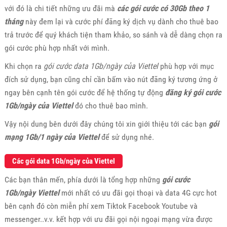
với đó là chi tiết những ưu đãi mà
các gói cước có 30Gb theo 1
tháng
này đem lại và cước phí đăng ký dịch vụ dành cho thuê bao
trả trước để quý khách tiện tham khảo, so sánh và dễ dàng chọn ra
gói cước phù hợp nhất với mình.
Khi chọn ra
gói cước data 1Gb/ngày của Viettel
phù hợp với mục
đích sử dụng, bạn cũng chỉ cần bấm vào nút đăng ký tương ứng ở
ngay bên cạnh tên gói cước để hệ thống tự động
đăng ký gói cước
1Gb/ngày của Viettel
đó cho thuê bao mình.
Vậy nội dung bên dưới đây chúng tôi xin giới thiệu tới các bạn
gói
mạng 1Gb/1 ngày của Viettel
để sử dụng nhé.
Các gói data 1Gb/ngày của Viettel
Các bạn thân mến, phía dưới là tổng hợp những
gói cước
1Gb/ngày Viettel
mới nhất có ưu đãi gọi thoại và data 4G cực hot
bên cạnh đó còn miễn phí xem Tiktok Facebook Youtube và
messenger..v.v. kết hợp với ưu đãi gọi nội ngoại mạng vừa được