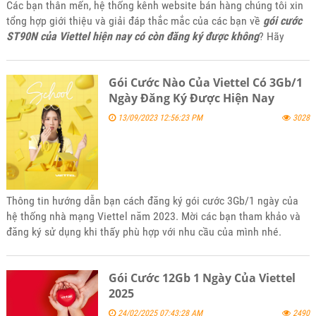
Các bạn thân mến, hệ thống kênh website bán hàng chúng tôi xin
tổng hợp giới thiệu và giải đáp thắc mắc của các bạn về
gói cước
ST90N của Viettel hiện nay có còn đăng ký được không
? Hãy
tham khảo bài viết này của kênh website 5gsimviettel.com nhé.
Gói Cước Nào Của Viettel Có 3Gb/1
Ngày Đăng Ký Được Hiện Nay
13/09/2023 12:56:23 PM
3028
Thông tin hướng dẫn bạn cách đăng ký gói cước 3Gb/1 ngày của
hệ thống nhà mạng Viettel năm 2023. Mời các bạn tham khảo và
đăng ký sử dụng khi thấy phù hợp với nhu cầu của mình nhé.
Gói Cước 12Gb 1 Ngày Của Viettel
2025
24/02/2025 07:43:28 AM
2490