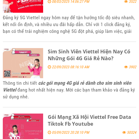
08/03/2025 14:06:27 PM
3522
Đăng ký 5G Viettel ngay hôm nay để tận hưởng tốc độ siêu nhanh,
kết nối ổn định, và nhiều ưu đãi hấp dẫn. Chỉ với 1 click đăng ký,
bạn có thể trải nghiệm công nghệ 5G đột phá, giúp làm việc, giải
trí và học tập mượt mà hơn bao giờ hết!
Sim Sinh Viên Viettel Hiện Nay Có
Những Gói 4G Giá Rẻ Nào?
22/09/2023 08:16:10 AM
3902
Thông tin chi tiết
các gói mạng 4G giá rẻ dành cho sim sinh viên
Viettel
đang hot nhất hiện nay. Mời các bạn tham khảo và đăng ký
sử dụng nhé.
Gói Mạng Xã Hội Viettel Free Data
Tiktok Fb Youtube
05/09/2023 20:28:10 PM
50324