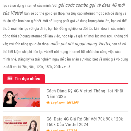
gói cước combo gọi và data 4G mới
lạc và sử dụng internet của mình. Với
của Viettel
, bạn sẽ có thể gọi điện thoại và truy cập internet một cách dễ dàng và
thuận tiện hơn bao giờ hết. Với số lượng phút gọi và dung lượng data lớn, bạn có thể
thoải mái liên lạc với gia đình, bạn bè, đồng nghiệp và đối tác kinh doanh của mình,
đồng thời sử dụng internet để làm việc, học tập và giải trí mọi lúc mọi nơi. Không chỉ
miễn phí nội ngoại mạng Viettel
vậy, với tính năng gọi điện thoại
, bạn sẽ có
thể tiết kiệm chi phí liên lạc và kết nối mạng internet tốt nhất cho công việc của
mình nhé. Đăng ký và trải nghiệm ngay để cảm nhận sự khác biệt về mức giá vô cùng
ưu đãi chỉ từ 70k, 90k, 120k, 150k, 200k.v.v....!
Tin đọc nhiều
Cách Đăng Ký 4G Viettel Tháng Hot Nhất
Năm 2025
Lượt xem: 4666399
Gói Data 4G Giá Rẻ Chỉ Với 70k 90k 120k
150k Của Viettel 2024
Lượt xem: 672325