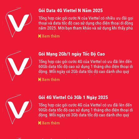
Gói Data 4G Viettel N Năm 2025
Tổng hợp các gói cước N của Viettel có nhiều ưu đãi gọi
thoại và data tốc độ cao sử dụng cho điện thoại di động
năm 2025. Mời bạn tham khảo và sử dụng khi thấy phù
hợp với nhu cầu của mình nhé
Xem thêm
Gói Mạng 2Gb/1 ngày Tốc Độ Cao
Tổng hợp các gói cước 4G của Viettel có ưu đãi lên đến
60Gb data tốc độ cao sử dụng 1 tháng cho điện thoại di
động. Mỗi ngày có 2Gb data tốc độ cao dành cho quý
khách hàng thoải mái lướt web chơi game hoặc truy cập
Xem thêm
các nền tảng ứng dụng mạng xã hội hot nhất hiện nay
mà không lo bị giật lag. Mời các bạn tham khảo và đăng
ký sử dụng khi thấy phù hợp với nhu cầu của mình nhé
Gói 4G Viettel Có 3Gb 1 Ngày 2025
Tổng hợp các gói cước 4G của Viettel có ưu đãi lên đến
90Gb data tốc độ cao sử dụng 1 tháng cho điện thoại di
động. Mỗi ngày có 3Gb data tốc độ cao dành cho quý
khách hàng thoải mái lướt web chơi game hoặc truy cập
Xem thêm
các nền tảng ứng dụng mạng xã hội hot nhất hiện nay
mà không lo bị giật lag. Mời các bạn tham khảo và đăng
ký sử dụng khi thấy phù hợp với nhu cầu của mình nhé