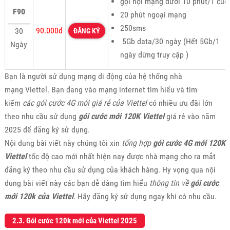
gọi nội mạng dưới 10 phút/1 cuộ
F90
20 phút ngoại mạng
250sms
90.000đ
30
ĐĂNG KÝ
5Gb data/30 ngày (Hết 5Gb/1
Ngày
ngày dừng truy cập )
Bạn là người sử dụng mạng di động của hệ thống nhà
mạng Viettel. Bạn đang vào mạng internet tìm hiểu và tìm
kiếm
các gói cước 4G mới giá rẻ của Viettel
có nhiều ưu đãi lớn
theo nhu cầu sử dụng
gói cước mới 120K Viettel
giá rẻ vào năm
2025 để đăng ký sử dụng.
Nội dung bài viết này chúng tôi xin
tổng hợp
gói cước 4G mới 120K
Viettel
tốc độ cao mới nhất hiện nay được nhà mạng cho ra mắt
đăng ký theo nhu cầu sử dụng của khách hàng. Hy vọng qua nội
dung bài viết này các bạn dễ dàng tìm hiểu
thông tin về
gói cước
mới 120k của Viettel
.
Hãy đăng ký sử dụng ngay khi có nhu cầu.
2.3. Gói cước 120k
mới của Viettel 2025