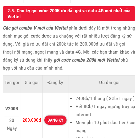
2.5. Chu kỳ gói cước 200K ưu đãi gọi và data 4G mới nhất của
Viettel
Các gói combo V mới của Viettel
phía dưới đây là một trong những
danh mục gói cước được ưa chuộng với rất nhiều lượt đăng ký sử
dụng. Với giá rẻ ưu đãi chỉ 200k tức là 200.000đ ưu đãi về gọi
thoại nội mạng, ngoại mạng và data 4G. Mời các bạn tham khảo và
đăng ký sử dụng khi thấy
gói cước combo 200k mới Viettel
phù
hợp với nhu cầu của mình nhé.
Tên gói
Giá gói
Đăng ký
Ưu đãi gói
240Gb/1 tháng ( 8Gb/1 ngày )
Hết 8Gb/1 ngày ngừng truy cập
V200B
internet
200.000đ
30
ĐĂNG KÝ
Miễn phí 10 phút đầu tiên/ cuộ
Ngày
mạng