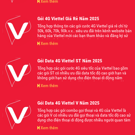
Xem thêm
Gói 4G Viettel Giá Rẻ Năm 2025
Tổng hợp thông tin các gói cước 4G Viettel giá rẻ chỉ từ
50k, 60k, 70k, 90k.v.v.. siêu ưu đãi trên kênh website bán
hàng của Viettel mời các bạn tham khảo và đăng ký sử
dụng khi thấy phù hợp với nhu cầu của bạn nhé.
Xem thêm
Gói Data 4G Viettel ST Năm 2025
Tổng hợp các gói cước 4G siêu tốc của Viettel bao gồm
các gói ST có nhiều ưu đãi data tốc độ cao giới hạn và
không giới hạn sử dụng cho điện thoại di động năm
2025. Mời các bạn tham khảo và đăng ký sử dụng khi
Xem thêm
thấy phù hợp với nhu cầu của mình nhé.
Gói Data 4G Viettel V Năm 2025
Tổng hợp các gói combo gọi thoại và 4G của Viettel là
các gói V có nhiều ưu đãi gọi thoại và data tốc độ cao sử
dụng cho điện thoại di động được nhiều người quan tâm
nhất năm 2025.
Xem thêm