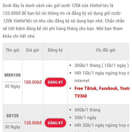
Dưới đây là danh sách
các
gói cước 120k của Viettel
tức là
120.000đ để bạn bỏ túi thông tin và đăng ký sử dụng
gói cước
120k Viettel
khi có nhu cầu đăng ký sử dụng bạn nhé. Chắc chắn
sẽ tiết kiệm đáng kể chi phí hàng tháng cho bạn. Mời bạn tham
khảo chi tiết nhé.
Tên gói
Giá gói
Đăng ký
Ưu đãi gói
30Gb/1 tháng ( 1Gb/1 ngày )
Hết 1Gb/1 ngày ngừng truy cậ
MXH100
internet
100.000đ
ĐĂNG KÝ
30 Ngày
Free Tiktok, Facebook, Youtu
TV360
60Gb/1 tháng
SD120
2Gb/1 ngày
120.000đ
ĐĂNG KÝ
Hết 2Gb/1 ngày ngừng truy cậ
30 Ngày