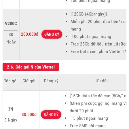
100 phút ngoại mạng
[120GB (4Gb/ngày)]
Miễn phí 20 phút đầu tiên/ cuộ
V200C
mạng
200.000đ
30
ĐĂNG KÝ
100 phút ngoại mạng
Ngày
Free 25Gb dữ liệu trên LifeBox
Free Data xem phim Viettel TV
2.6. Các gói N của Viettel
Tên gói
Giá gói
Đăng ký
Ưu đãi
[15Gb data tốc độ cao (5Gb/1ng
[Miễn phí cuộc gọi nội mạng Vie
3N
dưới 20 phút
30.000đ
ĐĂNG KÝ
15 phút ngoại mạng
3 Ngày
Free SMS nội mạng