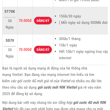
ST70K
15Gb/30 ngày
70.000đ
30
ĐĂNG KÝ
( Mỗi ngày sử dụng 500Mb data
Ngày
30Gb/1 tháng
SD70
1Gb/1 ngày
70.000đ
30
ĐĂNG KÝ
Hết 1Gb/1 ngày ngừng truy cập
Ngày
internet
Bạn là người sử dụng mạng di động của hệ thống nhà
mạng Viettel. Bạn đang vào mạng internet tìm hiểu và tìm
kiếm
các gói cước 4G mới giá rẻ của Viettel
có nhiều ưu đãi lớn
theo nhu cầu sử dụng
gói cước mới 90K Viettel
giá rẻ vào năm
2025 để đăng ký sử dụng.
Nội dung bài viết này chúng tôi xin
tổng hợp
gói cước 4G mới 90K
Viettel
tốc độ cao mới nhất hiện nay được nhà mạng cho ra mắt