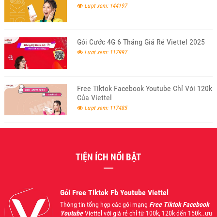
Lượt xem: 144197
Gói Cước 4G 6 Tháng Giá Rẻ Viettel 2025
Lượt xem: 117997
Free Tiktok Facebook Youtube Chỉ Với 120k
Của Viettel
Lượt xem: 117485
TIỆN ÍCH NỔI BẬT
Gói Free Tiktok Fb Youtube Viettel
Thông tin tổng hợp các gói mạng
Free Tiktok Facebook
Youtube
Viettel với giá rẻ chỉ từ 100k, 120k đến 150k..ưu