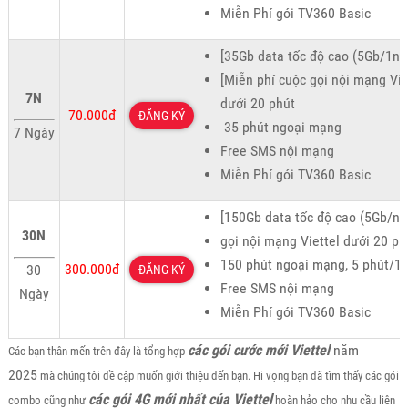
Miễn Phí gói TV360 Basic
[35Gb data tốc độ cao (5Gb/1ng
[Miễn phí cuộc gọi nội mạng Vie
7N
dưới 20 phút
70.000đ
ĐĂNG KÝ
35 phút ngoại mạng
7 Ngày
Free SMS nội mạng
Miễn Phí gói TV360 Basic
[150Gb data tốc độ cao (5Gb/ng
30N
gọi nội mạng Viettel dưới 20 ph
150 phút ngoại mạng, 5 phút/1
300.000đ
30
ĐĂNG KÝ
Free SMS nội mạng
Ngày
Miễn Phí gói TV360 Basic
các gói cước mới Viettel
năm
Các bạn thân mến trên đây là tổng hợp
2025
mà chúng tôi đề cập muốn giới thiệu đến bạn. Hi vọng bạn đã tìm thấy các gói
các gói 4G mới nhất của Viettel
combo cũng như
hoàn hảo cho nhu cầu liên