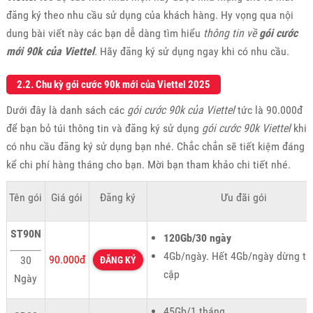
đăng ký theo nhu cầu sử dụng của khách hàng. Hy vọng qua nội
dung bài viết này các bạn dễ dàng tìm hiểu
thông tin về
gói cước
mới 90k của Viettel
.
Hãy đăng ký sử dụng ngay khi có nhu cầu.
2.2. Chu kỳ gói cước 90k
mới của Viettel 2025
Dưới đây là danh sách
các
gói cước 90k của Viettel
tức là 90.000đ
để bạn bỏ túi thông tin và đăng ký sử dụng
gói cước 90k Viettel
khi
có nhu cầu đăng ký sử dụng bạn nhé. Chắc chắn sẽ tiết kiệm đáng
kể chi phí hàng tháng cho bạn. Mời bạn tham khảo chi tiết nhé.
Tên gói
Giá gói
Đăng ký
Ưu đãi gói
ST90N
120Gb/30 ngày
4Gb/ngày. Hết 4Gb/ngày dừng tr
90.000đ
30
ĐĂNG KÝ
cập
Ngày
45Gb/1 tháng