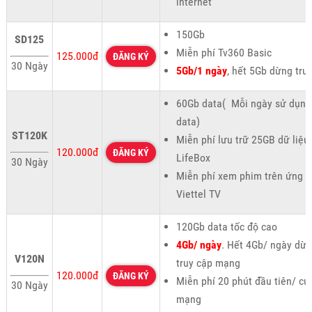
internet
150Gb
SD125
Miễn phí Tv360 Basic
125.000đ
ĐĂNG KÝ
30 Ngày
5Gb/1 ngày
, hết 5Gb dừng tru
60Gb data( Mỗi ngày sử dụng
data)
ST120K
Miễn phí lưu trữ 25GB dữ liệu 
120.000đ
ĐĂNG KÝ
LifeBox
30 Ngày
Miễn phí xem phim trên ứng 
Viettel TV
120Gb data tốc độ cao
4Gb/ ngày
. Hết 4Gb/ ngày dừ
V120N
truy cập mạng
120.000đ
ĐĂNG KÝ
Miễn phí 20 phút đầu tiên/ cu
30 Ngày
mạng