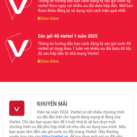
Thông tin hướng dẫn bạn cách đăng ký các gói cước 4g
viettel theo ngày với nhiều ưu đãi data hấp dẫn. Mời bạn
tham khảo đăng ký sử dụng một cách hiệu quả nhất.
Xem thêm
Các gói 4G viettel 1 tuần 2025
Thông tin hướng dẫn bạn cách đăng ký các gói cước 4G
viettel sử dụng theo 1 tuần với nhiều ưu đãi data 4G tốc
độ cao hấp dẫn từ nhà mạng Viettel.
Xem thêm
KHUYẾN MÃI
Hiện tại năm 2024. Viettel có rất nhiều chương trình
ưu đãi đặc biệt cho người dùng mạng di động của
Viettel. Chỉ cần bạn quan tâm để ý một chút là sẽ lựa chọn một
chường trình ưu đãi phù hợp nhất với nhu cầu sử dụng của mình. Nếu
bạn quan tâm đến các gói cước ưu đãi mạng Viettel. Hãy thường
xuyên truy cập vào
https//viettel.vn
để lựa chọn một gói ưu đãi phù