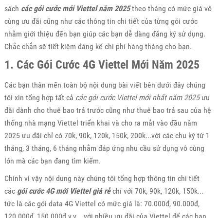
sách
các gói cước mới Viettel năm 2025
theo tháng có mức giá vô
cùng ưu đãi cũng như các thông tin chi tiết của từng gói cước
nhằm giới thiệu đến bạn giúp các bạn dễ dàng đăng ký sử dụng.
Chắc chắn sẽ tiết kiệm đáng kể chi phí hàng tháng cho bạn.
1. Các Gói Cước 4G Viettel Mới Năm 2025
Các bạn thân mến toàn bộ nội dung bài viết bên dưới đây chúng
tôi xin tổng hợp tất cả
các gói cước Viettel mới nhất năm 2025
ưu
đãi dành cho thuê bao trả trước cũng như thuê bao trả sau của hệ
thống nhà mạng Viettel triển khai và cho ra mắt vào đầu năm
2025 ưu đãi chỉ có 70k, 90k, 120k, 150k, 200k...với các chu kỳ từ 1
tháng, 3 tháng, 6 tháng nhằm đáp ứng nhu cầu sử dụng vô cùng
lớn mà các bạn đang tìm kiếm.
Chính vì vậy nội dung này chúng tôi tổng hợp thông tin chi tiết
các
gói
cước 4G mới Viettel giá rẻ
chỉ với 70k, 90k, 120k, 150k...
tức là các gói data 4G Viettel có mức giá là: 70.000đ, 90.000đ,
120.000đ, 150.000đ.v.v... với nhiều ưu đãi của Viettel để các bạn