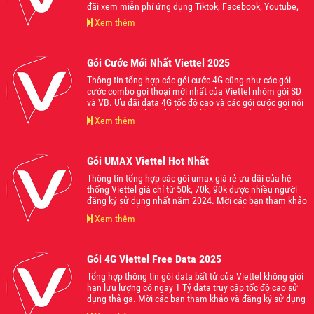
đãi xem miễn phí ứng dụng Tiktok, Facebook, Youtube,
bên cạnh đó còn áp dụng gọi nội mạng và liên mạng
Xem thêm
Viettel kết hợp data 4G từ 1Gb cho đến 1.5Gb sử dụng
trong ngày. Mời các bạn tham khảo và đăng ký sử dụng
khi thấy phù hợp với nhu cầu của mình nhé.
Gói Cước Mới Nhất Viettel 2025
Thông tin tổng hợp các gói cước 4G cũng như các gói
cước combo gọi thoại mới nhất của Viettel nhóm gói SD
và VB. Ưu đãi data 4G tốc độ cao và các gói cước gọi nội
ngoại mạng thả ga dành cho khách hàng đăng ký sử
Xem thêm
dụng, phù hợp với mọi nhu cầu và lứa tuổi, giá cực mềm
từ 70k, 90k, 120k, 150k, 200k... Mời các bạn tham khảo
và đăng ký sử dụng khi thấy phù hợp nhé
Gói UMAX Viettel Hot Nhất
Thông tin tổng hợp các gói umax giá rẻ ưu đãi của hệ
thống Viettel giá chỉ từ 50k, 70k, 90k được nhiều người
đăng ký sử dụng nhất năm 2024. Mời các bạn tham khảo
và đăng ký sử dụng ngay gói cước đang làm mưa làm gió
Xem thêm
trên thị trường hiện nay nhé.
Gói 4G Viettel Free Data 2025
Tổng hợp thông tin gói data bất tử của Viettel không giới
hạn lưu lượng có ngay 1 Tỷ data truy cập tốc độ cao sử
dụng thả ga. Mời các bạn tham khảo và đăng ký sử dụng
ngay khi có nhu cầu.