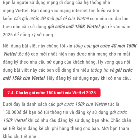
Bạn là người sử dụng mạng di động của hệ thống nhà
mạng Viettel. Bạn đang vào mạng internet tìm hiểu và tìm
kiếm
các gói cước 4G mới giá rẻ của Viettel
có nhiều ưu đãi lớn
theo nhu cầu sử dụng
gói cước mới 150K Viettel
giá rẻ vào năm
2025 để đăng ký sử dụng.
Nội dung bài viết này chúng tôi xin
tổng hợp
gói cước 4G mới 150K
Viettel
tốc độ cao mới nhất hiện nay được nhà mạng cho ra mắt
đăng ký theo nhu cầu sử dụng của khách hàng. Hy vọng qua nội
dung bài viết này các bạn dễ dàng tìm hiểu
thông tin về
gói cước
mới 150k của Viettel
.
Hãy đăng ký sử dụng ngay khi có nhu cầu.
2.4. Chu kỳ gói cước 150k
mới của Viettel 2025
Dưới đây là danh sách
các
gói cước 150k của Viettel
tức là
150.000đ để bạn bỏ túi thông tin và đăng ký sử dụng
gói cước
150k Viettel
khi có nhu cầu đăng ký sử dụng bạn nhé. Chắc chắn
sẽ tiết kiệm đáng kể chi phí hàng tháng cho bạn. Mời bạn tham
khảo chi tiết nhé.