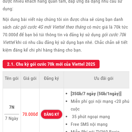
được nhiều khách hàng quan tâm, đáp ứng đa dạng nhu cầu sử
dụng:
Nội dung bài viết này chúng tôi xin được chia sẻ cùng bạn danh
sách
các gói cước 4G mới Viettel theo tháng
có mức giá là 70k tức
70.000đ để bạn bỏ túi thông tin và đăng ký sử dụng
gói cước 70k
Viettel
khi có nhu cầu đăng ký sử dụng bạn nhé. Chắc chắn sẽ tiết
kiệm đáng kể chi phí hàng tháng cho bạn.
2.1. Chu kỳ gói cước 70k mới của Viettel 2025
Tên gói
Giá gói
Đăng ký
Ưu đãi gói
[35Gb/7 ngày (5Gb/1ngày)]
Miễn phí gọi nội mạng <20 phút
7N
cuộc
70.000đ
ĐĂNG KÝ
35 phút ngoại mạng
7 Ngày
Free SMS nội mạng
Miễn Phí gói TV360 Basic