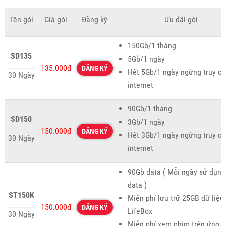
Tên gói
Giá gói
Đăng ký
Ưu đãi gói
150Gb/1 tháng
SD135
5Gb/1 ngày
135.000đ
ĐĂNG KÝ
Hết 5Gb/1 ngày ngừng truy cậ
30 Ngày
internet
90Gb/1 tháng
SD150
3Gb/1 ngày
150.000đ
ĐĂNG KÝ
Hết 3Gb/1 ngày ngừng truy cậ
30 Ngày
internet
90Gb data ( Mỗi ngày sử dụn
data )
ST150K
Miễn phí lưu trữ 25GB dữ liệu 
150.000đ
ĐĂNG KÝ
LifeBox
30 Ngày
Miễn phí xem phim trên ứng 