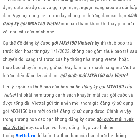
dụng data tốc độ cao và gọi nội mạng, ngoại mạng siêu ưu đãi hấp
dẫn. Vậy nội dung bên dưới đây chúng tôi hướng dẫn các bạn
cách
đăng ký gói MXH150 Viettel
mời bạn tham khảo khi thấy phù hợp
với nhu cầu của mình nhé.
Cụ thể để đăng ký được
gói MXH150 Viettel
này thì thuê bao trả
trước kích hoạt từ ngày 1/1/2023, không bao gồm thuê bao trả sau
chuyển đổi sang trả trước của hệ thống nhà mạng Viettel hoặc
thuê bao chuyển mạng giữ số. Đây là nhóm khách hàng mà Viettel
hướng đến đăng ký sử dụng
gói cước mới MXH150 của Viettel
.
Lưu ý ngoài ra thuê bao của bạn muốn
đăng ký gói
MXH150
của
Viettel
thì phải nằm trong danh sách khuyến mãi của gói cước và
được tổng đài Viettel gửi tin nhắn mời tham gia đăng ký sử dụng
gói MXH150 bạn mới có thể đăng ký sử dụng được. Chính vì vậy
trong trường hợp các bạn không đăng ký được
gói cước mới 150k
của Viettel
này, các bạn vui lòng đăng nhập vào link hệ
thống
Viettel.vn
để kiểm tra thuê bao của bạn được hệ thống