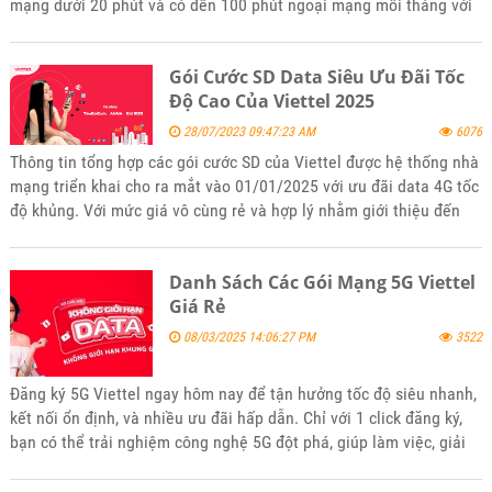
mạng dưới 20 phút và có đến 100 phút ngoại mạng mỗi tháng với
giá rẻ nhiều ưu đãi. Để đăng ký gói 8Gb/1 ngày của Viettel hãy
tham khảo bài viết tin tức của kênh website bán hàng
Gói Cước SD Data Siêu Ưu Đãi Tốc
5gsimviettel.com.
Độ Cao Của Viettel 2025
28/07/2023 09:47:23 AM
6076
Thông tin tổng hợp các gói cước SD của Viettel được hệ thống nhà
mạng triển khai cho ra mắt vào 01/01/2025 với ưu đãi data 4G tốc
độ khủng. Với mức giá vô cùng rẻ và hợp lý nhằm giới thiệu đến
khách hàng phù hợp với mọi lứa tuổi. Mời các bạn tham khảo và
đăng ký sử dụng khi thấy phù hợp với nhu cầu của mình nhé.
Danh Sách Các Gói Mạng 5G Viettel
Giá Rẻ
08/03/2025 14:06:27 PM
3522
Đăng ký 5G Viettel ngay hôm nay để tận hưởng tốc độ siêu nhanh,
kết nối ổn định, và nhiều ưu đãi hấp dẫn. Chỉ với 1 click đăng ký,
bạn có thể trải nghiệm công nghệ 5G đột phá, giúp làm việc, giải
trí và học tập mượt mà hơn bao giờ hết!