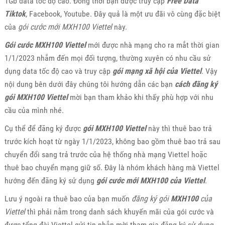
1Gb data tốc độ cao. Đồng thời bạn được truy cập
Free Data
Tiktok
, Facebook, Youtube. Đây quả là một ưu đãi vô cùng đặc biệt
của
gói cước mới MXH100 Viettel
này.
Gói cước MXH100 Viettel
mới được nhà mạng cho ra mắt thời gian
1/1/2023 nhắm đến mọi đối tượng, thường xuyên có nhu cầu sử
dụng data tốc độ cao và truy cập
gói mạng xã hội của Viettel
. Vậy
nội dung bên dưới đây chúng tôi hướng dẫn các bạn
cách đăng ký
gói MXH100 Viettel
mời bạn tham khảo khi thấy phù hợp với nhu
cầu của mình nhé.
Cụ thể để đăng ký được
gói MXH100 Viettel
này thì thuê bao trả
trước kích hoạt từ ngày 1/1/2023, không bao gồm thuê bao trả sau
chuyển đổi sang trả trước của hệ thống nhà mạng Viettel hoặc
thuê bao chuyển mạng giữ số. Đây là nhóm khách hàng mà Viettel
hướng đến đăng ký sử dụng
gói cước mới MXH100 của Viettel
.
Lưu ý ngoài ra thuê bao của bạn muốn
đăng ký gói
MXH100
của
Viettel
thì phải nằm trong danh sách khuyến mãi của gói cước và
được tổng đài Viettel gửi tin nhắn mời tham gia đăng ký sử dụng