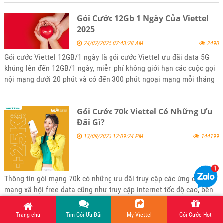
Gói Cước 12Gb 1 Ngày Của Viettel
2025
24/02/2025 07:43:28 AM
2490
Gói cước Viettel 12GB/1 ngày là gói cước Viettel ưu đãi data 5G
khủng lên đến 12GB/1 ngày, miễn phí không giới hạn các cuộc gọi
nội mạng dưới 20 phút và có đến 300 phút ngoại mạng mỗi tháng
với giá rẻ nhiều ưu đãi. Để đăng ký gói 12Gb/1 ngày của Viettel
hãy tham khảo bài viết tin tức của kênh website bán hàng
Gói Cước 70k Viettel Có Những Ưu
5gsimviettel.com.
Đãi Gì?
13/09/2023 12:09:24 PM
144199
Thông tin gói mạng 70k có những ưu đãi truy cập các ứng dụng
mạng xã hội free data cũng như truy cập internet tốc độ cao, bên
cạnh đó còn có nhóm gói combo gọi và data 4G theo nhu cầu sử
dụng của các bạn. Mời các bạn tham khảo và đăng ký sử dụng khi
Trang chủ
Tìm Gói Ưu Đãi
My Viettel
Gói Cước Hot
thấy phù hợp với nhu cầu của mình nhé