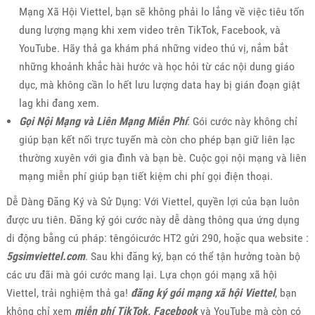
Mạng Xã Hội Viettel, bạn sẽ không phải lo lắng về việc tiêu tốn
dung lượng mạng khi xem video trên TikTok, Facebook, và
YouTube. Hãy thả ga khám phá những video thú vị, nắm bắt
những khoảnh khắc hài hước và học hỏi từ các nội dung giáo
dục, mà không cần lo hết lưu lượng data hay bị gián đoạn giật
lag khi đang xem.
Gọi Nội Mạng và Liên Mạng Miễn Phí
: Gói cước này không chỉ
giúp bạn kết nối trực tuyến mà còn cho phép bạn giữ liên lạc
thường xuyên với gia đình và bạn bè. Cuộc gọi nội mạng và liên
mạng miễn phí giúp bạn tiết kiệm chi phí gọi điện thoại.
Dễ Dàng Đăng Ký và Sử Dụng: Với Viettel, quyền lợi của bạn luôn
được ưu tiên. Đăng ký gói cước này dễ dàng thông qua ứng dụng
di động bằng cú pháp: têngóicước HT2 gửi 290, hoặc qua website :
5gsimviettel.com
. Sau khi đăng ký, bạn có thể tận hưởng toàn bộ
các ưu đãi mà gói cước mang lại. Lựa chọn gói mạng xã hội
Viettel, trải nghiệm thả ga!
đăng ký gói mạng xã hội Viettel
, bạn
không chỉ xem
miễn phí TikTok, Facebook
và YouTube mà còn có