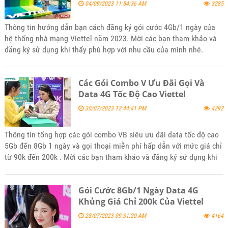
04/09/2023 11:54:36 AM
3285
Thông tin hướng dẫn bạn cách đăng ký gói cước 4Gb/1 ngày của
hệ thống nhà mạng Viettel năm 2023. Mời các bạn tham khảo và
đăng ký sử dụng khi thấy phù hợp với nhu cầu của mình nhé.
Các Gói Combo V Ưu Đãi Gọi Và
Data 4G Tốc Độ Cao Viettel
30/07/2023 12:44:41 PM
4292
Thông tin tổng hợp các gói combo VB siêu ưu đãi data tốc độ cao
5Gb đến 8Gb 1 ngày và gọi thoại miễn phí hấp dẫn với mức giá chỉ
từ 90k đến 200k . Mời các bạn tham khảo và đăng ký sử dụng khi
thấy phù hợp với nhu cầu nhé.
Gói Cước 8Gb/1 Ngày Data 4G
Khủng Giá Chỉ 200k Của Viettel
28/07/2023 09:31:20 AM
4164