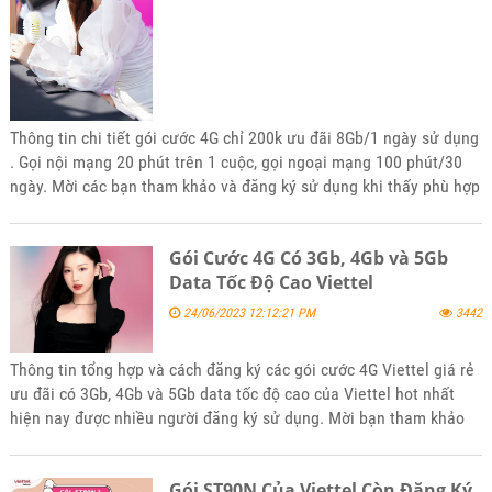
Thông tin chi tiết gói cước 4G chỉ 200k ưu đãi 8Gb/1 ngày sử dụng
. Gọi nội mạng 20 phút trên 1 cuộc, gọi ngoại mạng 100 phút/30
ngày. Mời các bạn tham khảo và đăng ký sử dụng khi thấy phù hợp
nhu cầu của mình nhé
Gói Cước 4G Có 3Gb, 4Gb và 5Gb
Data Tốc Độ Cao Viettel
24/06/2023 12:12:21 PM
3442
Thông tin tổng hợp và cách đăng ký các gói cước 4G Viettel giá rẻ
ưu đãi có 3Gb, 4Gb và 5Gb data tốc độ cao của Viettel hot nhất
hiện nay được nhiều người đăng ký sử dụng. Mời bạn tham khảo
và đăng ký sử dụng khi phù hợp với nhu cầu sử dụng của mình
Gói ST90N Của Viettel Còn Đăng Ký