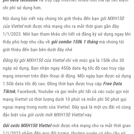
chi phí sử dụng hơn.
Nội dung bài viết này chúng tôi giới thiệu đến bạn
gói MXH150
của Viettel
mới được nhà mạng cho ra mắt thời gian gần đây
1/1/2023. Mời bạn tham khảo chi tiết và đăng ký sử dụng ngay khi
thấy phù hợp nhu cầu về
gói combo 150k 1 tháng
mà chúng tôi
giới thiệu đến bạn bên dưới đây nhé
Đăng ký gói MXH150 của Viettel
chỉ với mức giá là 150k cho 30
ngày sử dụng. Bạn nhận ngay 45Gb data 4g tốc độ cao truy cập
mạng internet trên điện thoại di động. Mỗi ngày bạn được sử dụng
1.5Gb data tốc độ cao. Đồng thời bạn được truy cập
Free Data
Tiktok
, Facebook, Youtube và gọi miễn phí tất cả các cuộc gọi nội
mạng Viettel có thời lượng dưới 10 phút và miễn phí 50 phút gọi
ngoại mạng trong nước của Viettel. Đây quả là một ưu đãi vô cùng
đặc biệt của
gói cước mới MXH150 Viettel
này.
Gói cước MXH150 Viettel
mới được nhà mạng cho ra mắt thời gian
1/1/2023 nhắm đến mọi đối tượng, thường xuyên có nhu cầu sử