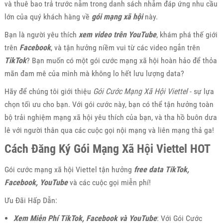
và thuê bao trả trước nằm trong danh sách nhằm đáp ứng nhu cầu
lớn của quý khách hàng về
gói mạng xã hội
này.
Bạn là người yêu thích
xem video trên YouTube
, khám phá thế giới
trên
Facebook
, và tận hưởng niềm vui từ các video ngắn trên
TikTok
? Bạn muốn có một gói cước mạng xã hội hoàn hảo để thỏa
mãn đam mê của mình mà không lo hết lưu lượng data?
Hãy để chúng tôi giới thiệu
Gói Cước Mạng Xã Hội Viettel
- sự lựa
chọn tối ưu cho bạn. Với gói cước này, bạn có thể tận hưởng toàn
bộ trải nghiệm mạng xã hội yêu thích của bạn, và tha hồ buôn dưa
lê với người thân qua các cuộc gọi nội mạng và liên mạng thả ga!
Cách Đăng Ký Gói Mạng Xã Hội Viettel HOT
Gói cước mạng xã hội Viettel tận hưởng
free data TikTok,
Facebook, YouTube
và các cuộc gọi miễn phí!
Ưu Đãi Hấp Dẫn:
Xem Miễn Phí TikTok, Facebook và YouTube
: Với Gói Cước