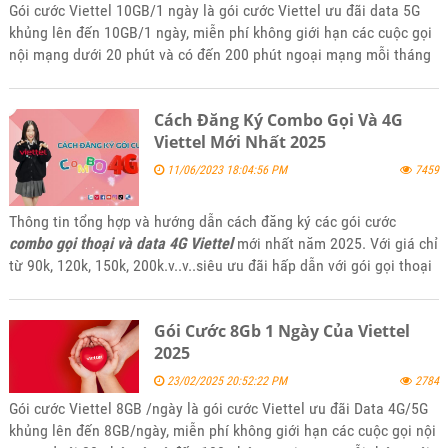
Gói cước Viettel 10GB/1 ngày là gói cước Viettel ưu đãi data 5G
khủng lên đến 10GB/1 ngày, miễn phí không giới hạn các cuộc gọi
nội mạng dưới 20 phút và có đến 200 phút ngoại mạng mỗi tháng
với giá rẻ nhiều ưu đãi. Để đăng ký gói 10Gb/1 ngày của Viettel
hãy tham khảo bài viết tin tức của kênh website bán hàng
Cách Đăng Ký Combo Gọi Và 4G
5gsimviettel.com.
Viettel Mới Nhất 2025
11/06/2023 18:04:56 PM
7459
Thông tin tổng hợp và hướng dẫn cách đăng ký các gói cước
combo gọi thoại và data 4G Viettel
mới nhất năm 2025. Với giá chỉ
từ 90k, 120k, 150k, 200k.v..v..siêu ưu đãi hấp dẫn với gói gọi thoại
miễn phí và data 4G tốc độ cao khi truy cập internet mời các bạn
tham khảo và đăng ký sử dụng khi thấy phù hợp với nhu cầu của
Gói Cước 8Gb 1 Ngày Của Viettel
mình.
2025
23/02/2025 20:52:22 PM
2784
Gói cước Viettel 8GB /ngày là gói cước Viettel ưu đãi Data 4G/5G
khủng lên đến 8GB/ngày, miễn phí không giới hạn các cuộc gọi nội