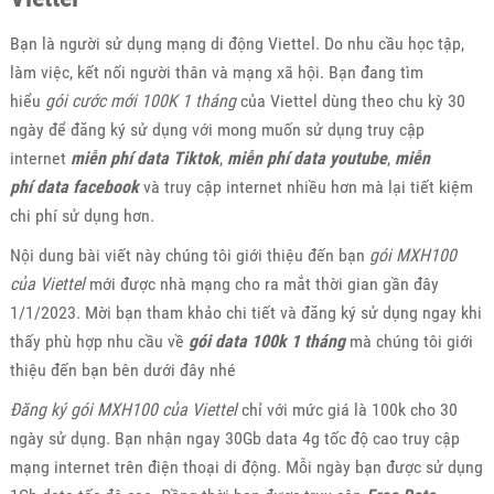
Bạn là người sử dụng mạng di động Viettel. Do nhu cầu học tập,
làm việc, kết nối người thân và mạng xã hội. Bạn đang tìm
hiểu
gói cước mới 100K 1 tháng
của Viettel dùng theo chu kỳ 30
ngày để đăng ký sử dụng với mong muốn sử dụng truy cập
internet
miễn phí data Tiktok
,
miễn phí data youtube
,
miễn
phí
data facebook
và truy cập internet nhiều hơn mà lại tiết kiệm
chi phí sử dụng hơn.
Nội dung bài viết này chúng tôi giới thiệu đến bạn
gói MXH100
của Viettel
mới được nhà mạng cho ra mắt thời gian gần đây
1/1/2023. Mời bạn tham khảo chi tiết và đăng ký sử dụng ngay khi
thấy phù hợp nhu cầu về
gói data 100k 1 tháng
mà chúng tôi giới
thiệu đến bạn bên dưới đây nhé
Đăng ký gói MXH100 của Viettel
chỉ với mức giá là 100k cho 30
ngày sử dụng. Bạn nhận ngay 30Gb data 4g tốc độ cao truy cập
mạng internet trên điện thoại di động. Mỗi ngày bạn được sử dụng