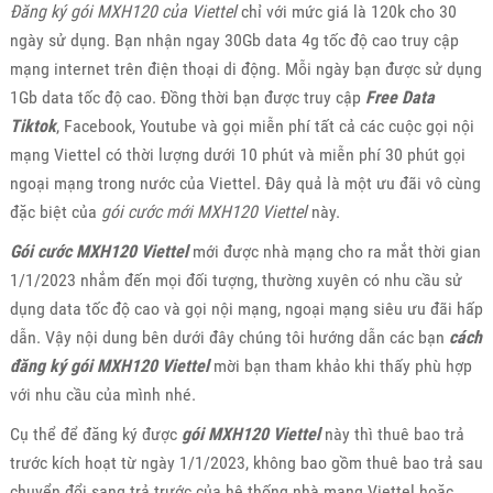
Đăng ký gói MXH120 của Viettel
chỉ với mức giá là 120k cho 30
ngày sử dụng. Bạn nhận ngay 30Gb data 4g tốc độ cao truy cập
mạng internet trên điện thoại di động. Mỗi ngày bạn được sử dụng
1Gb data tốc độ cao. Đồng thời bạn được truy cập
Free Data
Tiktok
, Facebook, Youtube và gọi miễn phí tất cả các cuộc gọi nội
mạng Viettel có thời lượng dưới 10 phút và miễn phí 30 phút gọi
ngoại mạng trong nước của Viettel. Đây quả là một ưu đãi vô cùng
đặc biệt của
gói cước mới MXH120 Viettel
này.
Gói cước MXH120 Viettel
mới được nhà mạng cho ra mắt thời gian
1/1/2023 nhắm đến mọi đối tượng, thường xuyên có nhu cầu sử
dụng data tốc độ cao và gọi nội mạng, ngoại mạng siêu ưu đãi hấp
dẫn. Vậy nội dung bên dưới đây chúng tôi hướng dẫn các bạn
cách
đăng ký gói MXH120 Viettel
mời bạn tham khảo khi thấy phù hợp
với nhu cầu của mình nhé.
Cụ thể để đăng ký được
gói MXH120 Viettel
này thì thuê bao trả
trước kích hoạt từ ngày 1/1/2023, không bao gồm thuê bao trả sau
chuyển đổi sang trả trước của hệ thống nhà mạng Viettel hoặc