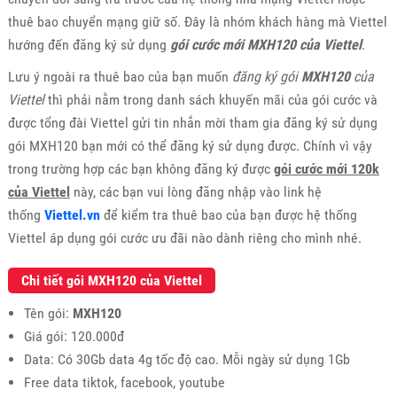
thuê bao chuyển mạng giữ số. Đây là nhóm khách hàng mà Viettel
hướng đến đăng ký sử dụng
gói cước mới MXH120 của Viettel
.
Lưu ý ngoài ra thuê bao của bạn muốn
đăng ký gói
MXH120
của
Viettel
thì phải nằm trong danh sách khuyến mãi của gói cước và
được tổng đài Viettel gửi tin nhắn mời tham gia đăng ký sử dụng
gói MXH120 bạn mới có thể đăng ký sử dụng được. Chính vì vậy
trong trường hợp các bạn không đăng ký được
gói cước mới 120k
của Viettel
này, các bạn vui lòng đăng nhập vào link hệ
thống
Viettel.vn
để kiểm tra thuê bao của bạn được hệ thống
Viettel áp dụng gói cước ưu đãi nào dành riêng cho mình nhé.
Chi tiết gói MXH120 của Viettel
Tên gói:
MXH120
Giá gói: 120.000đ
Data: Có 30Gb data 4g tốc độ cao. Mỗi ngày sử dụng 1Gb
Free data tiktok, facebook, youtube