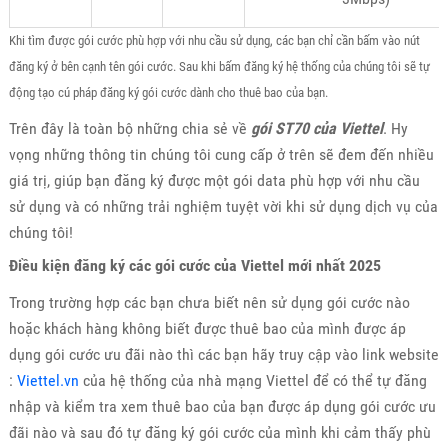
Khi tìm được gói cước phù hợp với nhu cầu sử dụng, các bạn chỉ cần bấm vào nút
đăng ký ở bên cạnh tên gói cước. Sau khi bấm đăng ký hệ thống của chúng tôi sẽ tự
động tạo cú pháp đăng ký gói cước dành cho thuê bao của bạn.
Trên đây là toàn bộ những chia sẻ về
gói ST70 của Viettel
. Hy
vọng những thông tin chúng tôi cung cấp ở trên sẽ đem đến nhiều
giá trị, giúp bạn đăng ký được một gói data phù hợp với nhu cầu
sử dụng và có những trải nghiệm tuyệt vời khi sử dụng dịch vụ của
chúng tôi!
Điều kiện đăng ký các gói cước của Viettel mới nhất 2025
Trong trường hợp các bạn chưa biết nên sử dụng gói cước nào
hoặc khách hàng không biết được thuê bao của mình được áp
dụng gói cước ưu đãi nào thì các bạn hãy truy cập vào link website
:
Viettel.vn
của hệ thống của nhà mạng Viettel để có thể tự đăng
nhập và kiểm tra xem thuê bao của bạn được áp dụng gói cước ưu
đãi nào và sau đó tự đăng ký gói cước của mình khi cảm thấy phù