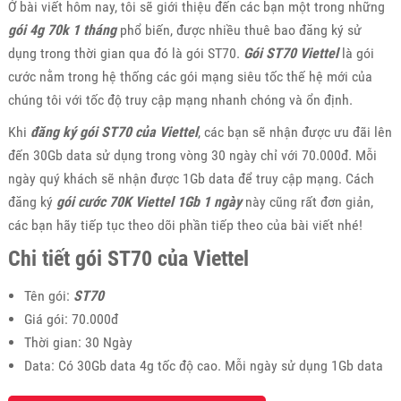
Ở bài viết hôm nay, tôi sẽ giới thiệu đến các bạn một trong những
gói 4g 70k 1 tháng
phổ biến, được nhiều thuê bao đăng ký sử
dụng trong thời gian qua đó là gói ST70.
Gói ST70 Viettel
là gói
cước nằm trong hệ thống các gói mạng siêu tốc thế hệ mới của
chúng tôi với tốc độ truy cập mạng nhanh chóng và ổn định.
Khi
đăng ký gói ST70 của Viettel
, các bạn sẽ nhận được ưu đãi lên
đến 30Gb data sử dụng trong vòng 30 ngày chỉ với 70.000đ. Mỗi
ngày quý khách sẽ nhận được 1Gb data để truy cập mạng. Cách
đăng ký
gói cước 70K Viettel 1Gb 1 ngày
này cũng rất đơn giản,
các bạn hãy tiếp tục theo dõi phần tiếp theo của bài viết nhé!
Chi tiết gói ST70 của Viettel
Tên gói:
ST70
Giá gói: 70.000đ
Thời gian: 30 Ngày
Data: Có 30Gb data 4g tốc độ cao. Mỗi ngày sử dụng 1Gb data