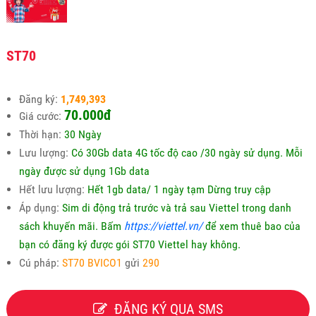
ST70
Đăng ký:
1,749,393
70.000
đ
Giá cước:
Thời hạn:
30 Ngày
Lưu lượng:
Có 30Gb data 4G tốc độ cao /30 ngày sử dụng. Mỗi
ngày được sử dụng 1Gb data
Hết lưu lượng:
Hết 1gb data/ 1 ngày tạm Dừng truy cập
Áp dụng:
Sim di động trả trước và trả sau Viettel trong danh
sách khuyến mãi. Bấm
https://viettel.vn/
để xem thuê bao của
bạn có đăng ký được gói ST70 Viettel hay không.
Cú pháp:
ST70 BVICO1
gửi
290
ĐĂNG KÝ QUA SMS