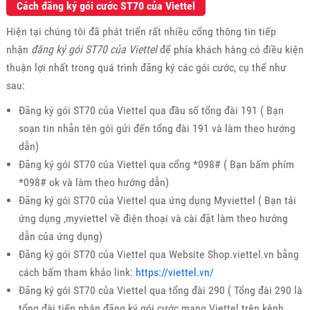
Cách đăng ký gói cước ST70 của Viettel
Hiện tại chúng tôi đã phát triển rất nhiều cổng thông tin tiếp
nhận
đăng ký gói ST70 của Viettel
để phía khách hàng có điều kiện
thuận lợi nhất trong quá trình đăng ký các gói cước, cụ thể như
sau:
Đăng ký gói ST70 của Viettel qua đầu số tổng đài 191 ( Bạn
soạn tin nhắn tên gói gửi đến tổng đài 191 và làm theo hướng
dẫn)
Đăng ký gói ST70 của Viettel qua cổng *098# ( Bạn bấm phím
*098# ok và làm theo hướng dẫn)
Đăng ký gói ST70 của Viettel qua ứng dụng Myviettel ( Bạn tải
ứng dụng ,myviettel về điện thoại và cài đặt làm theo hướng
dẫn của ứng dụng)
Đăng ký gói ST70 của Viettel qua Website Shop.viettel.vn bằng
cách bấm tham khảo link:
https://viettel.vn/
Đăng ký gói ST70 của Viettel qua tổng đài 290 ( Tổng đài 290 là
tổng đài tiếp nhận đăng ký gói cước mạng Viettel trên kênh