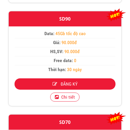
SD90
Data:
45Gb tốc độ cao
Giá:
90.000đ
HS,SV:
90.000đ
Free data:
0
Thời hạn:
30 ngày
ĐĂNG KÝ
Chi tiết
SD70