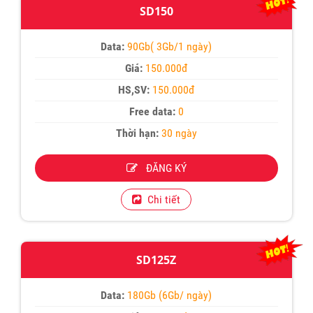
SD150
Data:
90Gb( 3Gb/1 ngày)
Giá:
150.000đ
HS,SV:
150.000đ
Free data:
0
Thời hạn:
30 ngày
ĐĂNG KÝ
Chi tiết
SD125Z
Data:
180Gb (6Gb/ ngày)