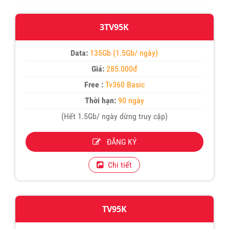
3TV95K
Data:
135Gb (1.5Gb/ ngày)
Giá:
285.000đ
Free :
Tv360 Basic
Thời hạn:
90 ngày
(Hết 1.5Gb/ ngày dừng truy cập)
ĐĂNG KÝ
Chi tiết
TV95K