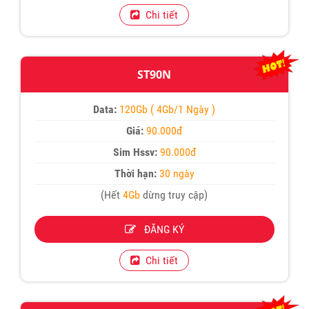
Chi tiết
ST90N
Data:
120Gb ( 4Gb/1 Ngày )
Giá:
90.000đ
Sim Hssv:
90.000đ
Thời hạn:
30 ngày
(Hết
4Gb
dừng truy cập)
ĐĂNG KÝ
Chi tiết