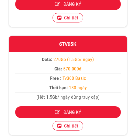
ĐĂNG KÝ
Chi tiết
6TV95K
Data:
270Gb (1.5Gb/ ngày)
Giá:
570.000đ
Free :
Tv360 Basic
Thời hạn:
180 ngày
(Hết 1.5Gb/ ngày dừng truy cập)
ĐĂNG KÝ
Chi tiết