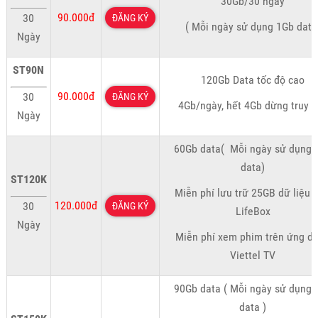
30Gb/30 ngày
90.000đ
30
ĐĂNG KÝ
( Mỗi ngày sử dụng 1Gb data
Ngày
ST90N
120Gb Data tốc độ cao
90.000đ
30
ĐĂNG KÝ
4Gb/ngày, hết 4Gb dừng truy 
Ngày
60Gb data( Mỗi ngày sử dụng 
data)
ST120K
Miễn phí lưu trữ 25GB dữ liệu t
120.000đ
30
ĐĂNG KÝ
LifeBox
Ngày
Miễn phí xem phim trên ứng d
Viettel TV
90Gb data ( Mỗi ngày sử dụng 
data )