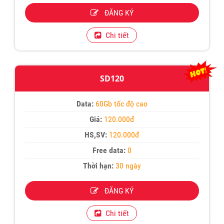
ĐĂNG KÝ
Chi tiết
SD120
Data:
60Gb tốc độ cao
Giá:
120.000đ
HS,SV:
120.000đ
Free data:
0
Thời hạn:
30 ngày
ĐĂNG KÝ
Chi tiết