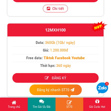
Chi tiết
12MXH100
Data:
360Gb (1Gb/ ngày)
Giá:
1.
200.000đ
Free data:
Tiktok Facebook Youtube
Thời hạn:
360 ngày
ĐĂNG KÝ
Chi tiết
Đăng ký nhanh ST70
Trang chủ
Tìm Gói Ưu Đãi
ST70
Gói Cước Hot
6MXH100