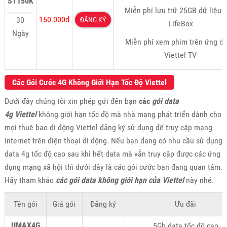
ST150K
Miễn phí lưu trữ 25GB dữ liệu t
150.000đ
30
ĐĂNG KÝ
LifeBox
Ngày
Miễn phí xem phim trên ứng d
Viettel TV
Các Gói Cước 4G Không Giới Hạn Tốc Độ Viettel
Dưới đây chúng tôi xin phép gửi đến bạn
các
gói data
4g Viettel
không giới hạn tốc độ mà nhà mạng phát triển dành cho
mọi thuê bao di động Viettel đăng ký sử dụng để truy cập mạng
internet trên điện thoại di động. Nếu bạn đang có nhu cầu sử dụng
data 4g tốc độ cao sau khi hết data mà vẫn truy cập được các ứng
dụng mạng xã hội thì dưới dây là các gói cước bạn đang quan tâm.
Hãy tham khảo
các gói data không giới hạn của Viettel
này nhé.
Tên gói
Giá gói
Đăng ký
Ưu đãi
UMAX4G
5Gb data tốc độ cao