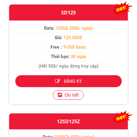
SD125
Data:
150Gb (5Gb/ ngày)
Giá:
125.000đ
Free :
Tv360 Basic
Thời hạn:
30 ngày
(Hết 5Gb/ ngày dừng truy cập)
ĐĂNG KÝ
Chi tiết
12SD125Z
Data:
3240Gb (9Gb/ ngày)