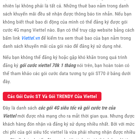
nhiên lại không phải là tất cả. Những thuê bao nằm trong danh
sách khuyến mãi đều sẽ nhận được thông báo tin nhắn. Nếu bạn
không biết thuê bao di động của mình có thể đăng ký được gói
cước 4G mạng Viettel nào. Bạn có thể truy cập website bằng cách
bấm link
Viettel.vn
để kiểm tra xem thuê bao của bạn nằm trong
danh sách khuyến mãi của gói nào để đăng ký sử dụng nhé.
Nếu bạn không thể đăng ký hoặc gặp khó khăn trong quá trình
đăng ký
gói cước viettel 70k 1 tháng
nói trên, bạn hoàn toàn có
thể tham khảo các gói cước data tương tự gói ST70 ở bảng dưới
đây.
Các Gói Cước ST Và Gói TRENDY Của Viettel
Đây là danh sách
các gói 4G siêu tốc và gói cước tre của
Viettel
mới được nhà mạng cho ra mắt thời gian qua. Nhưng được
khách hàng đón nhận và đăng ký sử dụng nhiều nhất. Bởi với mức
chi phí của gói siêu tốc viettel là vừa phải nhưng nhận được nhiều