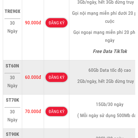
3Gb/ngày, hết 3Gb dừng truy 
TRE90X
Gọi nội mạng miễn phí dưới 20 p
cuộc
90.000đ
30
ĐĂNG KÝ
Ngày
Gọi ngoại mạng miễn phí 20 phú
ngày
Free Data TikTok
ST60N
60Gb Data tốc độ cao
60.000đ
30
ĐĂNG KÝ
2Gb/ngày, hết 2Gb dừng truy 
Ngày
ST70K
15Gb/30 ngày
70.000đ
30
ĐĂNG KÝ
( Mỗi ngày sử dụng 500Mb dat
Ngày
ST90K