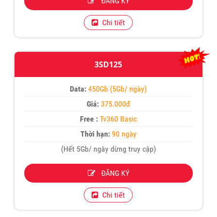
ĐĂNG KÝ
Chi tiết
3SD125
Data:
450Gb (5Gb/ ngày)
Giá:
375.000đ
Free :
Tv360 Basic
Thời hạn:
90 ngày
(Hết 5Gb/ ngày dừng truy cập)
ĐĂNG KÝ
Chi tiết