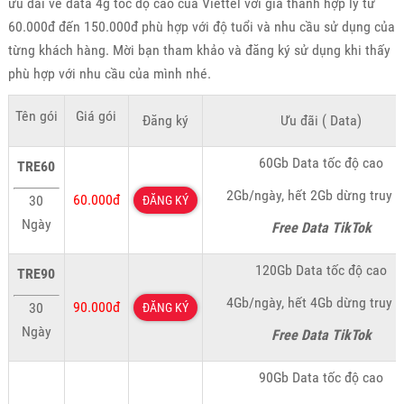
ưu đãi về data 4g tốc độ cao của Viettel với giá thành hợp lý từ
60.000đ đến 150.000đ phù hợp với độ tuổi và nhu cầu sử dụng của
từng khách hàng. Mời bạn tham khảo và đăng ký sử dụng khi thấy
phù hợp với nhu cầu của mình nhé.
Tên gói
Giá gói
Đăng ký
Ưu đãi ( Data)
60Gb Data tốc độ cao
TRE60
2Gb/ngày, hết 2Gb dừng truy 
60.000đ
30
ĐĂNG KÝ
Ngày
Free Data TikTok
120Gb Data tốc độ cao
TRE90
4Gb/ngày, hết 4Gb dừng truy 
90.000đ
30
ĐĂNG KÝ
Ngày
Free Data TikTok
90Gb Data tốc độ cao