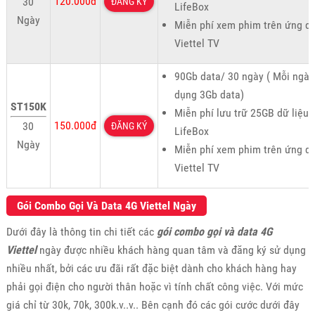
120.000đ
30
ĐĂNG KÝ
LifeBox
Ngày
Miễn phí xem phim trên ứng d
Viettel TV
90Gb data/ 30 ngày ( Mỗi ngày
dụng 3Gb data)
ST150K
Miễn phí lưu trữ 25GB dữ liệu 
150.000đ
30
ĐĂNG KÝ
LifeBox
Ngày
Miễn phí xem phim trên ứng d
Viettel TV
Gói Combo Gọi Và Data 4G Viettel Ngày
Dưới đây là thông tin chi tiết các
gói combo gọi và data 4G
Viettel
ngày được nhiều khách hàng quan tâm và đăng ký sử dụng
nhiều nhất, bởi các ưu đãi rất đặc biệt dành cho khách hàng hay
phải gọi điện cho người thân hoặc vì tính chất công việc. Với mức
giá chỉ từ 30k, 70k, 300k.v..v.. Bên cạnh đó các gói cước dưới đây