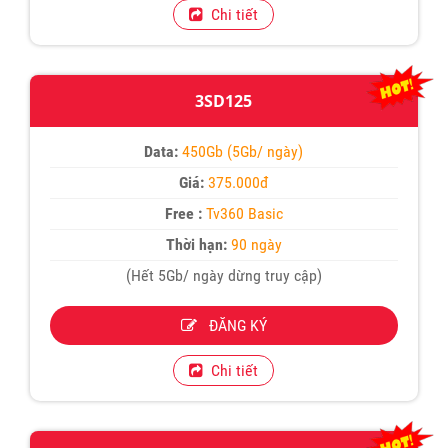
Chi tiết
3SD125
Data:
450Gb (5Gb/ ngày)
Giá:
375.000đ
Free :
Tv360 Basic
Thời hạn:
90 ngày
(Hết 5Gb/ ngày dừng truy cập)
ĐĂNG KÝ
Chi tiết