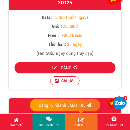
SD125
Data:
150Gb (5Gb/ ngày)
Giá:
125.000đ
Free :
Tv360 Basic
Thời hạn:
30 ngày
(Hết 5Gb/ ngày dừng truy cập)
ĐĂNG KÝ
Chi tiết
Đăng ký nhanh 6MXH100
12SD125Z
Data:
3240Gb (9Gb/ ngày)
Trang chủ
Tìm Gói Ưu Đãi
6MXH100
Gói Cước Hot
Giá:
1.500.000đ