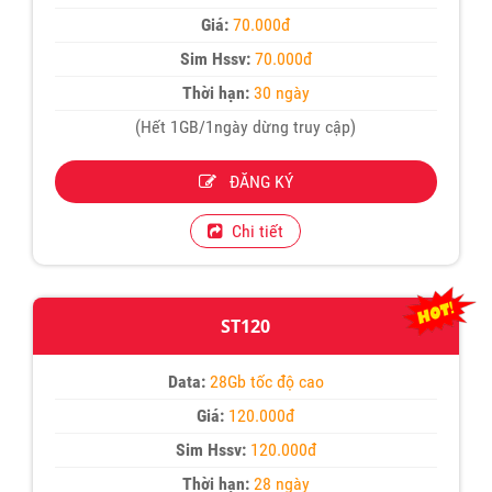
Giá:
70.000đ
Sim Hssv:
70.000đ
Thời hạn:
30 ngày
(Hết 1GB/1ngày dừng truy cập)
ĐĂNG KÝ
Chi tiết
ST120
Data:
28Gb tốc độ cao
Giá:
120.000đ
Sim Hssv:
120.000đ
Thời hạn:
28 ngày