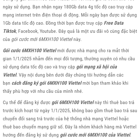
ngày sử dụng. Bạn nhận ngay 180Gb data 4g tốc độ cao truy cập
mạng internet trên điện thoại di động. Mỗi ngày bạn được sử dụng
1Gb data tốc độ cao. Đồng thời bạn được truy cập
Free Data
Tiktok
, Facebook, Youtube. Đây quả là một ưu đãi vô cùng đặc biệt
của
gói cước mới 6MXH100 Viettel
này.
Gói cước 6MXH100 Viettel
mới được nhà mạng cho ra mắt thời
gian 1/1/2025 nhắm đến mọi đối tượng, thường xuyên có nhu cầu
sử dụng data tốc độ cao và truy cập
gói mạng xã hội của
Viettel
. Vậy nội dung bên dưới đây chúng tôi hướng dẫn các
bạn
cách đăng ký gói 6MXH100 Viettel
mời bạn tham khảo khi
thấy phù hợp với nhu cầu của mình nhé.
Cụ thể để đăng ký được
gói 6MXH100 Viettel
này thì thuê bao trả
trước kích hoạt từ ngày 1/1/2025, không bao gồm thuê bao trả sau
chuyển đổi sang trả trước của hệ thống nhà mạng Viettel hoặc
thuê bao chuyển mạng giữ số. Đây là nhóm khách hàng mà Viettel
hướng đến đăng ký sử dụng
gói cước mới 6MXH100 của Viettel
.