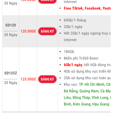
internet
30 Ngày
Free Tiktok, Facebook, Youtu
60Gb/1 tháng
SD120
2Gb/1 ngày
120.000đ
ĐĂNG KÝ
Hết 2Gb/1 ngày ngừng truy cậ
30 Ngày
internet
180Gb
Miễn phí Tv360 Basic
6Gb/1 ngày
, hết 6Gb dừng tru
4Gb sử dụng khu vực triển kha
SD125Z
2Gb sử dụng khu vực toàn qu
125.000đ
ĐĂNG KÝ
30 Ngày
Khu vực:
TP. Hồ Chí Minh, Cần
Đà Nẵng, Quảng Nam, Cà Mau
Liêu, Đồng Tháp, Vĩnh Long, 
Bình, Kiên Giang, Hậu Giang