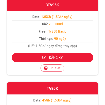
3TV95K
Data:
135Gb (1.5Gb/ ngày)
Giá:
285.000đ
Free :
Tv360 Basic
Thời hạn:
90 ngày
(Hết 1.5Gb/ ngày dừng truy cập)
ĐĂNG KÝ
Chi tiết
TV95K
Data:
45Gb (1.5Gb/ ngày)