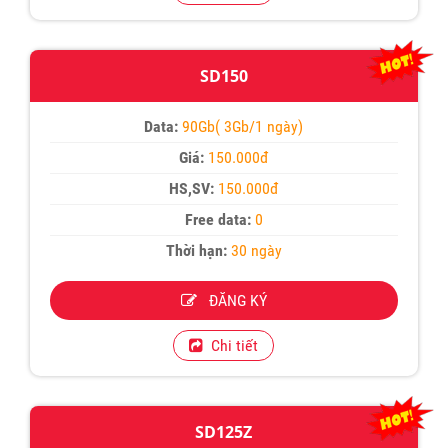
SD150
Data:
90Gb( 3Gb/1 ngày)
Giá:
150.000đ
HS,SV:
150.000đ
Free data:
0
Thời hạn:
30 ngày
ĐĂNG KÝ
Chi tiết
SD125Z