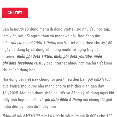
CHI TIẾT
Bạn là người sử dụng mạng di động Viettel. Do nhu cầu học tập,
làm việc, kết nối người thân và mạng xã hội. Bạn đang tìm
hiểu
gói cước mới 100K 1 tháng
của Viettel dùng theo chu kỳ 180
ngày để đăng ký sử dụng với mong muốn sử dụng truy cập
internet
miễn phí data Tiktok
,
miễn phí data youtube
,
miễn
phí
data facebook
và truy cập internet nhiều hơn mà lại tiết kiệm
chi phí sử dụng hơn.
Nội dung bài viết này chúng tôi giới thiệu đến bạn
gói 6MXH100
của Viettel
mới được nhà mạng cho ra mắt thời gian gần đây
1/1/2025. Mời bạn tham khảo chi tiết và đăng ký sử dụng ngay khi
thấy phù hợp nhu cầu về
gói data 600k 6 tháng
mà chúng tôi giới
thiệu đến bạn bên dưới đây nhé
Đăng ký gói 6MXH100 của Viettel
chỉ với mức giá là 600k cho 180