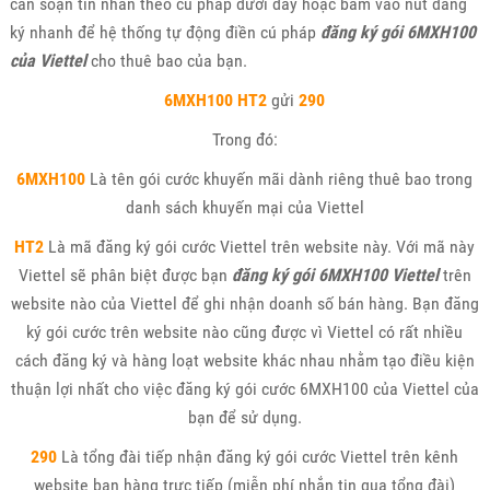
cần soạn tin nhắn theo cú pháp dưới đây hoặc bấm vào nút đăng
ký nhanh để hệ thống tự động điền cú pháp
đăng ký gói 6MXH100
của Viettel
cho thuê bao của bạn.
6MXH100
HT2
gửi
290
Trong đó:
6MXH100
Là tên gói cước khuyến mãi dành riêng thuê bao trong
danh sách khuyến mại của Viettel
HT2
Là mã đăng ký gói cước Viettel trên website này. Với mã này
Viettel sẽ phân biệt được bạn
đăng ký gói 6MXH100 Viettel
trên
website nào của Viettel để ghi nhận doanh số bán hàng. Bạn đăng
ký gói cước trên website nào cũng được vì Viettel có rất nhiều
cách đăng ký và hàng loạt website khác nhau nhằm tạo điều kiện
thuận lợi nhất cho việc đăng ký gói cước 6MXH100 của Viettel của
bạn để sử dụng.
290
Là tổng đài tiếp nhận đăng ký gói cước Viettel trên kênh
website bạn hàng trực tiếp (miễn phí nhắn tin qua tổng đài)