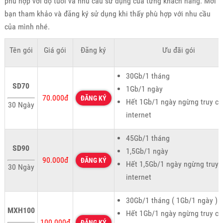
phù hợp với độ tuổi và nhu cầu sử dụng của từng khách hàng. Mời
bạn tham khảo và đăng ký sử dụng khi thấy phù hợp với nhu cầu
của mình nhé.
Tên gói
Giá gói
Đăng ký
Ưu đãi gói
30Gb/1 tháng
SD70
1Gb/1 ngày
70.000đ
ĐĂNG KÝ
Hết 1Gb/1 ngày ngừng truy cậ
30 Ngày
internet
45Gb/1 tháng
SD90
1,5Gb/1 ngày
90.000đ
ĐĂNG KÝ
Hết 1,5Gb/1 ngày ngừng truy 
30 Ngày
internet
30Gb/1 tháng ( 1Gb/1 ngày )
MXH100
Hết 1Gb/1 ngày ngừng truy cậ
100.000đ
ĐĂNG KÝ