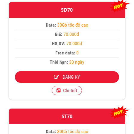
SD70
Data:
30Gb tốc độ cao
Giá:
70.000đ
HS,SV:
70.000đ
Free data:
0
Thời hạn:
30 ngày
ĐĂNG KÝ
Chi tiết
ST70
Data:
30Gb tốc độ cao