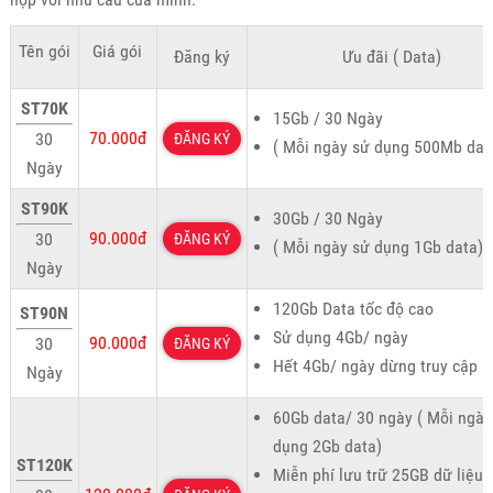
Tên gói
Giá gói
Đăng ký
Ưu đãi ( Data)
ST70K
15Gb / 30 Ngày
70.000đ
30
ĐĂNG KÝ
( Mỗi ngày sử dụng 500Mb dat
Ngày
ST90K
30Gb / 30 Ngày
90.000đ
30
ĐĂNG KÝ
( Mỗi ngày sử dụng 1Gb data)
Ngày
120Gb Data tốc độ cao
ST90N
Sử dụng 4Gb/ ngày
90.000đ
30
ĐĂNG KÝ
Hết 4Gb/ ngày dừng truy cập
Ngày
60Gb data/ 30 ngày ( Mỗi ngày
dụng 2Gb data)
ST120K
Miễn phí lưu trữ 25GB dữ liệu 