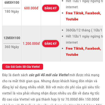
Hết 1Gb/1 ngày ngừng tr
6MXH100
internet
600.000đ
ĐĂNG KÝ
180 Ngày
Free Tiktok, Facebook,
Youtube
360Gb/12 tháng ( 1Gb/1 n
Hết 1Gb/1 ngày ngừng tr
12MXH100
internet
1.200.000đ
ĐĂNG KÝ
360 Ngày
Free Tiktok, Facebook,
Youtube
Các Gói Cước SD Của Viettel
Đây là danh sách
các gói 4G mới của Viettel
mới được nhà mạng
cho ra mắt thời gian qua. Nhưng được khách hàng đón nhận và
đăng ký sử dụng nhiều nhất. Bởi với mức chi phí của gói siêu tốc
viettel là vừa phải nhưng nhận được nhiều ưu đãi về data 4g tốc
độ cao của Viettel với giá thành hợp lý từ 70.000đ đến 150.000đ