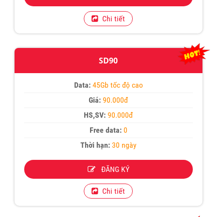
Chi tiết
SD90
Data:
45Gb tốc độ cao
Giá:
90.000đ
HS,SV:
90.000đ
Free data:
0
Thời hạn:
30 ngày
ĐĂNG KÝ
Chi tiết