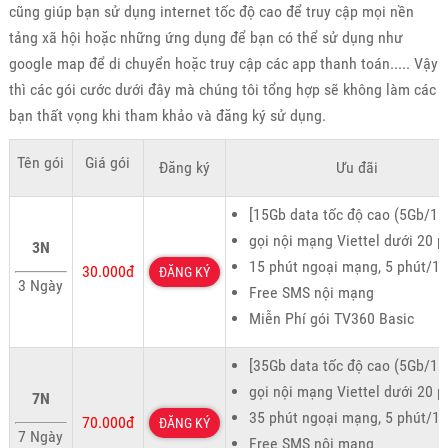
cũng giúp bạn sử dụng internet tốc độ cao để truy cập mọi nền
tảng xã hội hoặc những ứng dụng để bạn có thể sử dụng như
google map để di chuyển hoặc truy cập các app thanh toán..... Vậy
thì các gói cước dưới đây mà chúng tôi tổng hợp sẽ không làm các
bạn thất vọng khi tham khảo và đăng ký sử dụng.
Tên gói
Giá gói
Đăng ký
Ưu đãi
[15Gb data tốc độ cao (5Gb/1n
gọi nội mạng Viettel dưới 20 p
3N
15 phút ngoại mạng, 5 phút/1 
30.000đ
ĐĂNG KÝ
3 Ngày
Free SMS nội mạng
Miễn Phí gói TV360 Basic
[35Gb data tốc độ cao (5Gb/1n
gọi nội mạng Viettel dưới 20 p
7N
35 phút ngoại mạng, 5 phút/1 
70.000đ
ĐĂNG KÝ
7 Ngày
Free SMS nội mạng