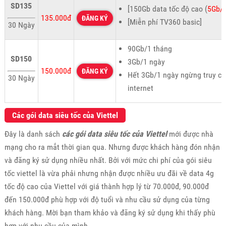
SD135
[150Gb data tốc độ cao (
5Gb/
135.000đ
ĐĂNG KÝ
[Miễn phí TV360 basic]
30 Ngày
90Gb/1 tháng
SD150
3Gb/1 ngày
150.000đ
ĐĂNG KÝ
Hết 3Gb/1 ngày ngừng truy cậ
30 Ngày
internet
Các gói data siêu tốc của Viettel
Đây là danh sách
các gói data siêu tốc của Viettel
mới được nhà
mạng cho ra mắt thời gian qua. Nhưng được khách hàng đón nhận
và đăng ký sử dụng nhiều nhất. Bởi với mức chi phí của gói siêu
tốc viettel là vừa phải nhưng nhận được nhiều ưu đãi về data 4g
tốc độ cao của Viettel với giá thành hợp lý từ 70.000đ, 90.000đ
đến 150.000đ phù hợp với độ tuổi và nhu cầu sử dụng của từng
khách hàng. Mời bạn tham khảo và đăng ký sử dụng khi thấy phù
hợp với nhu cầu của mình.