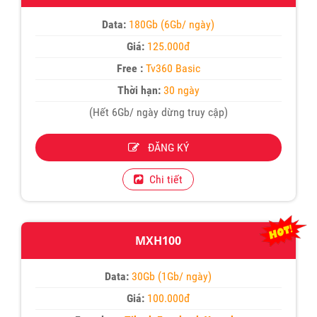
Data:
180Gb (6Gb/ ngày)
Giá:
125.000đ
Free :
Tv360 Basic
Thời hạn:
30 ngày
(Hết 6Gb/ ngày dừng truy cập)
ĐĂNG KÝ
Chi tiết
MXH100
Data:
30Gb (1Gb/ ngày)
Giá:
100.000đ