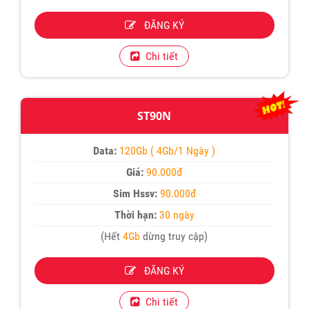
ĐĂNG KÝ
Chi tiết
ST90N
Data:
120Gb ( 4Gb/1 Ngày )
Giá:
90.000đ
Sim Hssv:
90.000đ
Thời hạn:
30 ngày
(Hết
4Gb
dừng truy cập)
ĐĂNG KÝ
Chi tiết