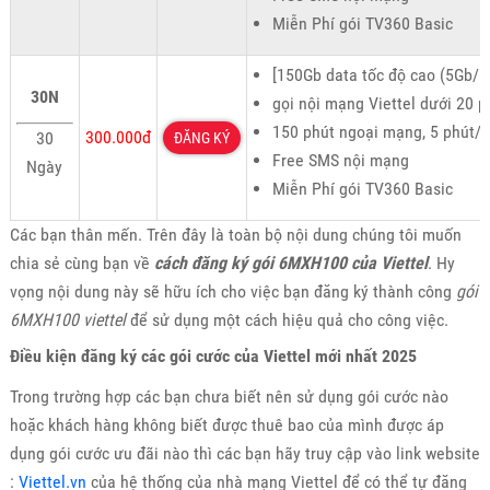
Miễn Phí gói TV360 Basic
[150Gb data tốc độ cao (5Gb/n
30N
gọi nội mạng Viettel dưới 20 p
150 phút ngoại mạng, 5 phút/
300.000đ
30
ĐĂNG KÝ
Free SMS nội mạng
Ngày
Miễn Phí gói TV360 Basic
Các bạn thân mến. Trên đây là toàn bộ nội dung chúng tôi muốn
chia sẻ cùng bạn về
cách đăng ký gói 6MXH100 của Viettel
. Hy
vọng nội dung này sẽ hữu ích cho việc bạn đăng ký thành công
gói
6MXH100 viettel
để sử dụng một cách hiệu quả cho công việc.
Điều kiện đăng ký các gói cước của Viettel mới nhất 2025
Trong trường hợp các bạn chưa biết nên sử dụng gói cước nào
hoặc khách hàng không biết được thuê bao của mình được áp
dụng gói cước ưu đãi nào thì các bạn hãy truy cập vào link website
:
Viettel.vn
của hệ thống của nhà mạng Viettel để có thể tự đăng