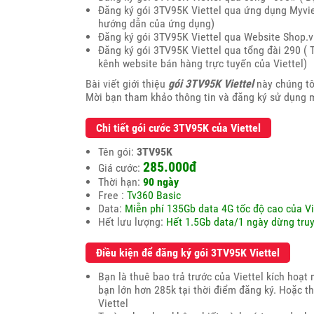
Đăng ký gói 3TV95K Viettel qua ứng dụng Myviett
hướng dẫn của ứng dụng)
Đăng ký gói 3TV95K Viettel qua Website Shop.v
Đăng ký gói 3TV95K Viettel qua tổng đài 290 ( T
kênh website bán hàng trực tuyến của Viettel)
Bài viết giới thiệu
gói 3TV95K Viettel
này chúng tô
Mời bạn tham khảo thông tin và đăng ký sử dụng m
Chi tiết gói cước 3TV95K của Viettel
Tên gói:
3TV95K
285.000đ
Giá cước:
Thời hạn:
90 ngày
Free :
Tv360 Basic
Data:
Miễn phí 135Gb data 4G tốc độ cao của Vi
Hết lưu lượng:
Hết 1.5Gb data/1 ngày dừng truy
Điều kiện để đăng ký gói 3TV95K Viettel
Bạn là thuê bao trả trước của Viettel kích hoạ
bạn lớn hơn 285k tại thời điểm đăng ký. Hoặc 
Viettel