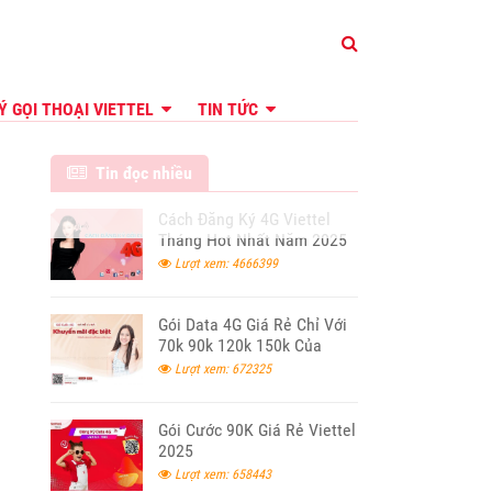
Ý GỌI THOẠI VIETTEL
TIN TỨC
Tin đọc nhiều
Cách Đăng Ký 4G Viettel
Tháng Hot Nhất Năm 2025
Lượt xem: 4666399
Gói Data 4G Giá Rẻ Chỉ Với
70k 90k 120k 150k Của
Viettel 2024
Lượt xem: 672325
Gói Cước 90K Giá Rẻ Viettel
2025
Lượt xem: 658443