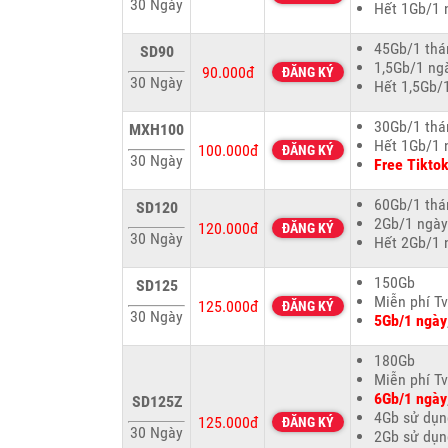
30 Ngày
Hết 1Gb/1 
45Gb/1 thá
SD90
1,5Gb/1 ng
90.000đ
ĐĂNG KÝ
30 Ngày
Hết 1,5Gb/1
30Gb/1 thá
MXH100
Hết 1Gb/1 
100.000đ
ĐĂNG KÝ
30 Ngày
Free Tikto
60Gb/1 thá
SD120
2Gb/1 ngày
120.000đ
ĐĂNG KÝ
30 Ngày
Hết 2Gb/1 
150Gb
SD125
Miễn phí T
125.000đ
ĐĂNG KÝ
30 Ngày
5Gb/1 ngày
180Gb
Miễn phí T
6Gb/1 ngày
SD125Z
4Gb sử dụng
125.000đ
ĐĂNG KÝ
30 Ngày
2Gb sử dụn