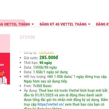
Viettel Tháng
5G VIETTEL THÁNG
ĐĂNG KÝ 4G VIETTEL THÁNG
ĐĂNG K
3TV95K
Đăng ký:
1,686,655
285.000đ
Giá cước:
Thời hạn:
90 ngày
Data:
135Gb/90 ngày
Data:
1.5Gb/1 ngày sử dụng
Hết lưu lượng:
Hết 1.5Gb data/ 1 ngày dừng truy cập.
Ngày hôm sau sử dụng tiếp.
Free:
Tv360 Basic
Áp dụng:
Thuê bao trả trước Viettel kích hoạt mới bắt
đầu từ 01/01/2025 và sim di động theo danh sách
được tổng đài gửi tin nhắn mời đăng ký sử dụng. Bấm
truy cập
https//viettel.vn/
xem thuê bao của bạn có
đăng ký được hay không