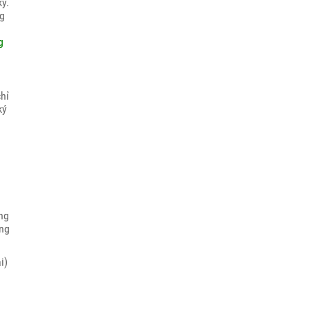
ý.
ng
g
hỉ
ký
ng
ăng
i)