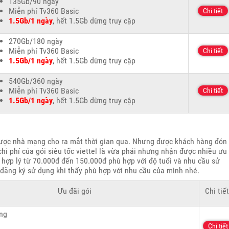
135Gb/90 ngày
Miễn phí Tv360 Basic
Chi tiết
1.5Gb/1 ngày
, hết 1.5Gb dừng truy cập
270Gb/180 ngày
Miễn phí Tv360 Basic
Chi tiết
1.5Gb/1 ngày
, hết 1.5Gb dừng truy cập
540Gb/360 ngày
Miễn phí Tv360 Basic
Chi tiết
1.5Gb/1 ngày
, hết 1.5Gb dừng truy cập
ợc nhà mạng cho ra mắt thời gian qua. Nhưng được khách hàng đón
hi phí của gói siêu tốc viettel là vừa phải nhưng nhận được nhiều ưu
h hợp lý từ 70.000đ đến 150.000đ phù hợp với độ tuổi và nhu cầu sử
đăng ký sử dụng khi thấy phù hợp với nhu cầu của mình nhé.
Ưu đãi gói
Chi tiế
ng
Chi tiết