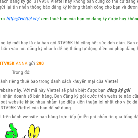
sách đăng ký gói 3TV95K Viettel hay không bạn cũng có thể cứ đăng k
gửi lại tin nhắn thông báo đăng ký không thành công cho bạn và đươ
tra
https//viettel.vn/
xem thuê bao của bạn có đăng ký được hay khôn
ng ký mới hay là gia hạn gói 3TV95K thì cũng hết sức đơn giản. Bạn c
n bấm vào nút đăng ký nhanh để hệ thống tự động điền cú pháp đăng 
3TV95K
ANNA
gửi
290
Trong đó:
ành riêng thuê bao trong danh sách khuyến mại của Viettel
website này. Với mã này Viettel sẽ phân biệt được bạn
đăng ký gói
hi nhận doanh số bán hàng. Bạn đăng ký gói cước trên website nào cũ
 loạt website khác nhau nhằm tạo điều kiện thuận lợi nhất cho việc đ
 3TV95K Viettel của bạn để sử dụng.
l trên kênh website bạn hàng trực tiếp (miễn phí nhắn tin qua tổng đà