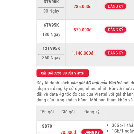
3TV95K
285.000đ
ĐĂNG KÝ
90 Ngày
6TV95K
570.000đ
ĐĂNG KÝ
180 Ngày
12TV95K
1.140.000đ
ĐĂNG KÝ
360 Ngày
Các Gói Cước SD Của Viettel
Đây là danh sách
các gói 4G mới của Viettel
mới đư
nhận và đăng ký sử dụng nhiều nhất. Bởi với mức c
đãi về data 4g tốc độ cao của Viettel với giá thàn
dụng của từng khách hàng. Mời bạn tham khảo và 
Tên gói
Giá gói
Đăng ký
30Gb/1 thá
SD70
1Gb/1 ngày
70.000đ
ĐĂNG KÝ