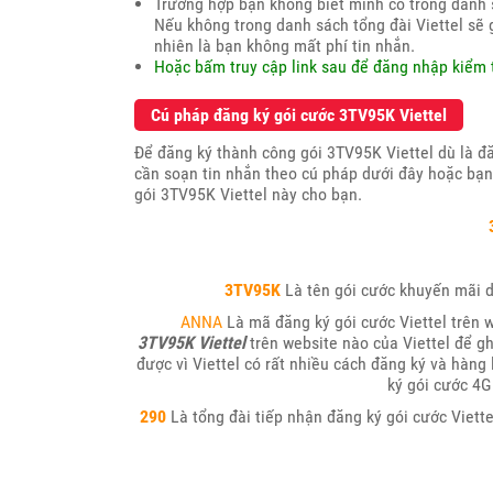
Trường hợp bạn không biết mình có trong danh 
Nếu không trong danh sách tổng đài Viettel sẽ 
nhiên là bạn không mất phí tin nhắn.
Hoặc bấm truy cập link sau để đăng nhập kiểm 
Cú pháp đăng ký gói cước 3TV95K Viettel
Để đăng ký thành công gói 3TV95K Viettel dù là đă
cần soạn tin nhắn theo cú pháp dưới đây hoặc bạ
gói 3TV95K Viettel này cho bạn.
3TV95K
Là tên gói cước khuyến mãi d
ANNA
Là mã đăng ký gói cước Viettel trên 
3TV95K Viettel
trên website nào của Viettel để g
được vì Viettel có rất nhiều cách đăng ký và hàng
ký gói cước 4G
290
Là tổng đài tiếp nhận đăng ký gói cước Viette