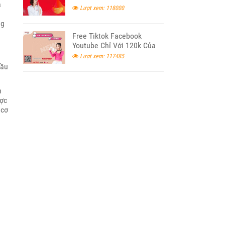
a
Lượt xem: 118000
ng
Free Tiktok Facebook
Youtube Chỉ Với 120k Của
Viettel
Lượt xem: 117485
cầu
n
ược
 cơ