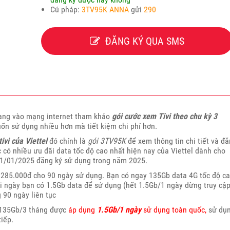
Cú pháp:
3TV95K ANNA
gửi
290
ĐĂNG KÝ QUA SMS
đang vào mạng internet tham khảo
gói cước xem Tivi theo chu kỳ 3
n sử dụng nhiều hơn mà tiết kiệm chi phí hơn.
ivi của Viettel
đó chính là
gói 3TV95K
để xem thông tin chi tiết và đ
c có nhiều ưu đãi data tốc độ cao nhất hiện nay của Viettel dành cho
 01/01/2025
đăng ký sử dụng trong năm 2025.
à 285.000đ cho 90 ngày sử dụng. Bạn có ngay 135Gb data 4G tốc độ c
ỗi ngày bạn có 1.5Gb data để sử dụng (hết 1.5Gb/1 ngày dừng truy cập
 90 ngày liên tục
 135Gb/3 tháng được
áp dụng
1.5Gb/1 ngày
sử dụng toàn quốc,
sử dụ
iếp.