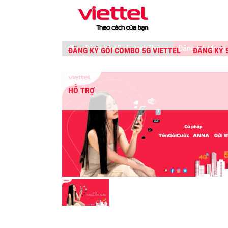
Đăng ký 4G Viettel Tháng
Đăng Ký Mạng 
ĐĂNG KÝ GÓI COMBO 5G VIETTEL
ĐĂNG KÝ 
HỖ TRỢ