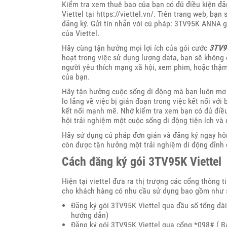
Kiểm tra xem thuê bao của bạn có đủ điều kiện đă
Viettel tại https://viettel.vn/. Trên trang web, bạn
đăng ký. Gửi tin nhắn với cú pháp: 3TV95K ANNA g
của Viettel.
Hãy cùng tận hưởng mọi lợi ích của gói cước
3TV9
hoạt trong việc sử dụng lượng data, bạn sẽ không c
người yêu thích mạng xã hội, xem phim, hoặc thậm 
của bạn.
Hãy tận hưởng cuộc sống di động mà bạn luôn mơ ư
lo lắng về việc bị gián đoạn trong việc kết nối với
kết nối mạnh mẽ. Nhớ kiểm tra xem bạn có đủ điề
hội trải nghiệm một cuộc sống di động tiện ích và 
Hãy sử dụng cú pháp đơn giản và đăng ký ngay h
còn được tận hưởng một trải nghiệm di động đỉnh 
Cách đăng ký gói 3TV95K Viettel
Hiện tại viettel đưa ra thị trượng các cổng thông t
cho khách hàng có nhu cầu sử dụng bao gồm như 
Đăng ký gói 3TV95K Viettel qua đầu số tổng đài
hướng dẫn)
Đăng ký gói 3TV95K Viettel qua cổng *098# ( 