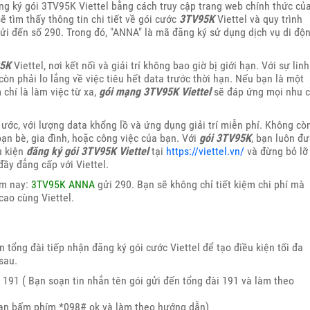
ng ký gói 3TV95K Viettel bằng cách truy cập trang web chính thức củ
 sẽ tìm thấy thông tin chi tiết về gói cước
3TV95K
Viettel và quy trình
ửi đến số 290. Trong đó, "ANNA" là mã đăng ký sử dụng dịch vụ di độ
5K
Viettel, nơi kết nối và giải trí không bao giờ bị giới hạn. Với sự linh
òn phải lo lắng về việc tiêu hết data trước thời hạn. Nếu bạn là một
chí là làm việc từ xa,
gói mạng 3TV95K Viettel
sẽ đáp ứng mọi nhu 
ớc, với lượng data khổng lồ và ứng dụng giải trí miễn phí. Không cò
 bạn bè, gia đình, hoặc công việc của bạn. Với
gói 3TV95K
, bạn luôn đ
u kiện
đăng ký gói 3TV95K Viettel
tại
https://viettel.vn/
và đừng bỏ lỡ
đầy đẳng cấp với Viettel.
ôm nay:
3TV95K ANNA
gửi 290. Bạn sẽ không chỉ tiết kiệm chi phí mà
cao cùng Viettel.
in tổng đài tiếp nhận đăng ký gói cước Viettel để tạo điều kiện tối đa
sau.
 191 ( Bạn soạn tin nhắn tên gói gửi đến tổng đài 191 và làm theo
Bạn bấm phím *098# ok và làm theo hướng dẫn)