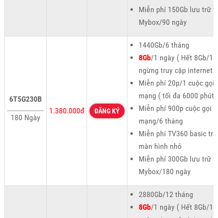
Miễn phí 150Gb lưu trữ t
Mybox/90 ngày
1440Gb/6 tháng
8Gb
/1 ngày ( Hết 8Gb/1 
ngừng truy cập internet )
Miễn phí 20p/1 cuộc gọi 
mạng ( tối đa 6000 phút 
6T5G230B
Miễn phí 900p cuộc gọi n
1.380.000đ
ĐĂNG KÝ
180 Ngày
mạng/6 tháng
Miễn phí TV360 basic trê
màn hình nhỏ
Miễn phí 300Gb lưu trữ t
Mybox/180 ngày
2880Gb/12 tháng
8Gb
/1 ngày ( Hết 8Gb/1 