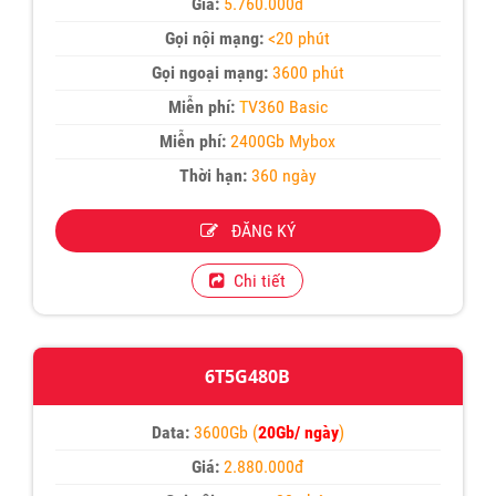
Giá:
5.760.000đ
Gọi nội mạng:
<20 phút
Gọi ngoại mạng:
3600 phút
Miễn phí:
T
V360 Basic
Miễn phí:
2400Gb Mybox
Thời hạn:
360 ngày
ĐĂNG KÝ
Chi tiết
6T5G480B
Data:
3600Gb (
20Gb/ ngày
)
Giá:
2.880.000đ