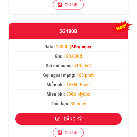
Chi tiết
5G180B
Data:
180Gb (
6Gb/ ngày
)
Giá:
180.000đ
Gọi nội mạng:
<10 phút
Gọi ngoại mạng:
100 phút
Miễn phí:
T
V360 Basic
Miễn phí:
30Gb Mybox
Thời hạn:
30 ngày
ĐĂNG KÝ
Chi tiết