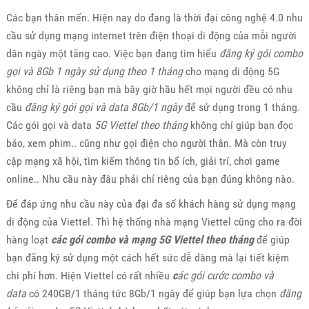
Các bạn thân mến. Hiện nay do đang là thời đại công nghệ 4.0 nhu
cầu sử dụng mạng internet trên điện thoại di động của mỗi người
dân ngày một tăng cao. Việc bạn đang tìm hiểu
đăng ký gói combo
gọi và 8Gb 1 ngày sử dụng theo 1 tháng
cho mạng di động 5G
không chỉ là riêng bạn mà bây giờ hầu hết mọi người đều có nhu
cầu
đăng ký gói gọi và data 8Gb/1 ngày
để sử dụng trong 1 tháng.
Các gói gọi và data
5G Viettel theo tháng
không chỉ giúp bạn đọc
báo, xem phim.. cũng như gọi điện cho người thân. Mà còn truy
cập mạng xã hội, tìm kiếm thông tin bổ ích, giải trí, chơi game
online.. Nhu cầu này đâu phải chỉ riêng của bạn đúng không nào.
Để đáp ứng nhu cầu này của đại đa số khách hàng sử dụng mạng
di động của Viettel. Thì hệ thống nhà mạng Viettel cũng cho ra đời
hàng loạt
các gói combo và mạng 5G Viettel theo tháng
để giúp
bạn đăng ký sử dụng một cách hết sức dễ dàng mà lại tiết kiệm
chi phí hơn. Hiện Viettel có rất nhiều
c
ác gói cước combo và
data
có 240GB/1 tháng tức 8Gb/1 ngày để giúp bạn lựa chọn
đăng