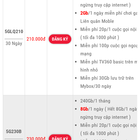
ngừng truy cập internet )
2Gb
/1 ngày miễn phí chơi g
Liên quân Moble
Miễn phí 20p/1 cuộc gọi nội
5GLQ210
( tối đa 1000 phút )
210.000đ
ĐĂNG KÝ
30 Ngày
Miễn phí 100p cuộc gọi ngoại
mạng
Miễn phí TV360 basic trên m
hình nhỏ
Miễn phí 30Gb lưu trữ trên
Mybox/30 ngày
240Gb/1 tháng
8Gb
/1 ngày ( Hết 8Gb/1 ngày
ngừng truy cập internet )
Miễn phí 20p/1 cuộc gọi nội
5G230B
( tối đa 1000 phút )
230.000đ
ĐĂNG KÝ