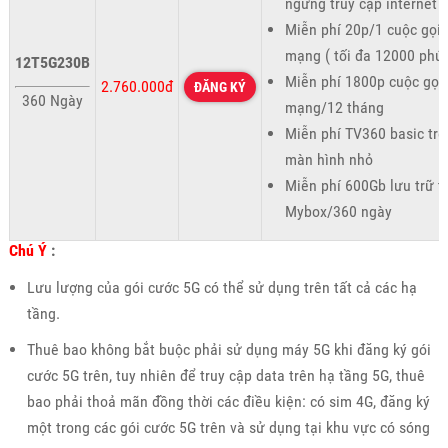
ngừng truy cập internet )
Miễn phí 20p/1 cuộc gọi 
mạng ( tối đa 12000 phút
12T5G230B
Miễn phí 1800p cuộc gọi
2.760.000đ
ĐĂNG KÝ
360 Ngày
mạng/12 tháng
Miễn phí TV360 basic trê
màn hình nhỏ
Miễn phí 600Gb lưu trữ t
Mybox/360 ngày
Chú Ý
:
Lưu lượng của gói cước 5G có thể sử dụng trên tất cả các hạ
tầng.
Thuê bao không bắt buộc phải sử dụng máy 5G khi đăng ký gói
cước 5G trên, tuy nhiên để truy cập data trên hạ tầng 5G, thuê
bao phải thoả mãn đồng thời các điều kiện: có sim 4G, đăng ký
một trong các gói cước 5G trên và sử dụng tại khu vực có sóng