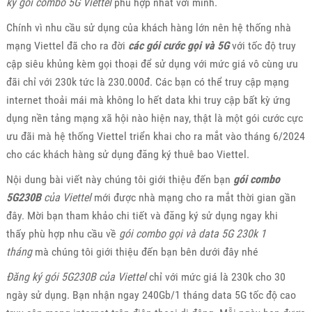
ký gói combo 5G Viettel
phù hợp nhất với mình.
Chính vì nhu cầu sử dụng của khách hàng lớn nên hệ thống nhà
mạng Viettel đã cho ra đời
các gói cước gọi và 5G
với tốc độ truy
cập siêu khủng kèm gọi thoại để sử dụng với mức giá vô cùng ưu
đãi chỉ với 230k tức là 230.000đ. Các bạn có thể truy cập mạng
internet thoải mái mà không lo hết data khi truy cập bất kỳ ứng
dụng nền tảng mạng xã hội nào hiện nay, thật là một gói cước cực
ưu đãi mà hệ thống Viettel triển khai cho ra mắt vào tháng 6/2024
cho các khách hàng sử dụng đăng ký thuê bao Viettel.
Nội dung bài viết này chúng tôi giới thiệu đến bạn
gói combo
5G230B
của Viettel
mới được nhà mạng cho ra mắt thời gian gần
đây. Mời bạn tham khảo chi tiết và đăng ký sử dụng ngay khi
thấy phù hợp nhu cầu về
gói combo gọi và data 5G 230k 1
tháng
mà chúng tôi giới thiệu đến bạn bên dưới đây nhé
Đăng ký gói 5G230B của Viettel
chỉ với mức giá là 230k cho 30
ngày sử dụng. Bạn nhận ngay 240Gb/1 tháng data 5G tốc độ cao