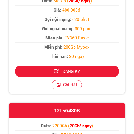
Data:
600Gb (
20Gb/ ngày
)
Giá:
480.000đ
Gọi nội mạng:
<20 phút
Gọi ngoại mạng:
300 phút
Miễn phí:
T
V360 Basic
Miễn phí:
200Gb Mybox
Thời hạn:
30 ngày
ĐĂNG KÝ
Chi tiết
12T5G480B
Data:
7200Gb (
20Gb/ ngày
)