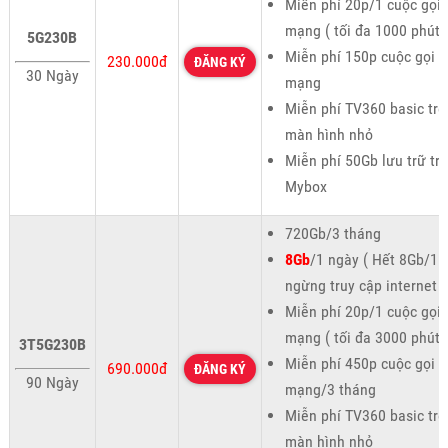
Miễn phí 20p/1 cuộc gọi 
mạng ( tối đa 1000 phút 
5G230B
Miễn phí 150p cuộc gọi n
230.000đ
ĐĂNG KÝ
30 Ngày
mạng
Miễn phí TV360 basic trê
màn hình nhỏ
Miễn phí 50Gb lưu trữ tr
Mybox
720Gb/3 tháng
8Gb
/1 ngày ( Hết 8Gb/1 
ngừng truy cập internet )
Miễn phí 20p/1 cuộc gọi 
mạng ( tối đa 3000 phút 
3T5G230B
Miễn phí 450p cuộc gọi n
690.000đ
ĐĂNG KÝ
90 Ngày
mạng/3 tháng
Miễn phí TV360 basic trê
màn hình nhỏ