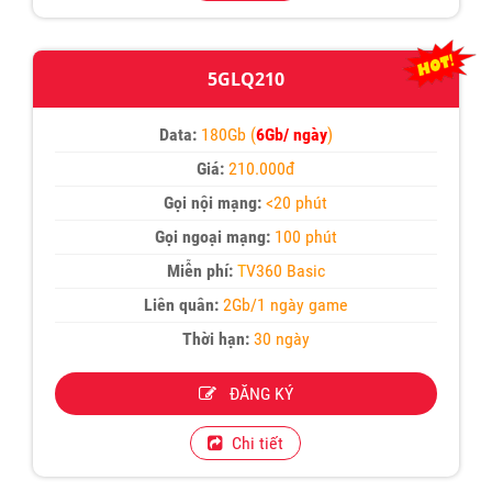
5GLQ210
Data:
180Gb (
6Gb/ ngày
)
Giá:
210.000đ
Gọi nội mạng:
<20 phút
Gọi ngoại mạng:
100 phút
Miễn phí:
T
V360 Basic
Liên quân:
2Gb/1 ngày game
Thời hạn:
30 ngày
ĐĂNG KÝ
Chi tiết