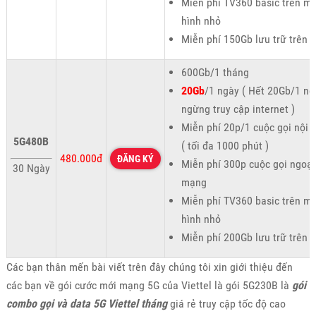
Miễn phí TV360 basic trên m
hình nhỏ
Miễn phí 150Gb lưu trữ trên 
600Gb/1 tháng
20Gb
/1 ngày ( Hết 20Gb/1 ng
ngừng truy cập internet )
Miễn phí 20p/1 cuộc gọi nội
5G480B
( tối đa 1000 phút )
480.000đ
ĐĂNG KÝ
Miễn phí 300p cuộc gọi ngoại
30 Ngày
mạng
Miễn phí TV360 basic trên m
hình nhỏ
Miễn phí 200Gb lưu trữ trên 
Các bạn thân mến bài viết trên đây chúng tôi xin giới thiệu đến
các bạn về gói cước mới mạng 5G của Viettel là gói 5G230B là
gói
combo gọi và data 5G Viettel tháng
giá rẻ truy cập tốc độ cao