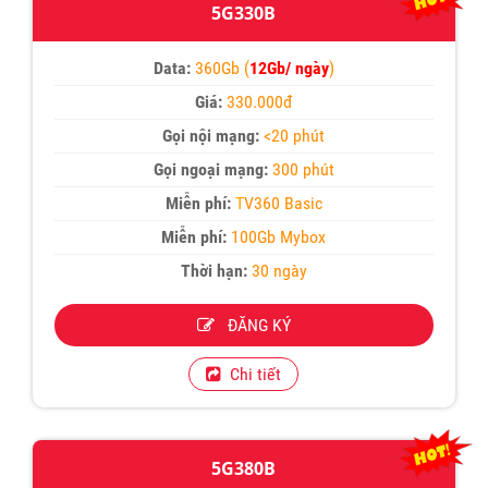
5G330B
Data:
360Gb (
12Gb/ ngày
)
Giá:
330.000đ
Gọi nội mạng:
<20 phút
Gọi ngoại mạng:
300 phút
Miễn phí:
T
V360 Basic
Miễn phí:
100Gb Mybox
Thời hạn:
30 ngày
ĐĂNG KÝ
Chi tiết
5G380B