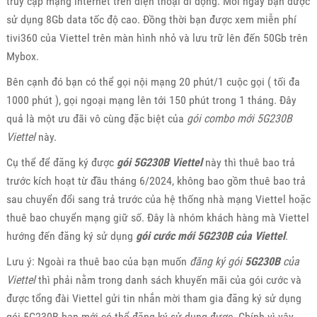
truy cập mạng internet trên điện thoại di động. Mỗi ngày bạn được
sử dụng 8Gb data tốc độ cao. Đồng thời bạn được xem miễn phí
tivi360 của Viettel trên màn hình nhỏ và lưu trữ lên đến 50Gb trên
Mybox.
Bên cạnh đó bạn có thể gọi nội mạng 20 phút/1 cuộc gọi ( tối đa
1000 phút ), gọi ngoại mạng lên tới 150 phút trong 1 tháng. Đây
quả là một ưu đãi vô cùng đặc biệt của
gói combo mới 5G230B
Viettel
này.
Cụ thể để đăng ký được
gói 5G230B Viettel
này thì thuê bao trả
trước kích hoạt từ đầu tháng 6/2024, không bao gồm thuê bao trả
sau chuyển đổi sang trả trước của hệ thống nhà mạng Viettel hoặc
thuê bao chuyển mạng giữ số. Đây là nhóm khách hàng mà Viettel
hướng đến đăng ký sử dụng
gói cước mới 5G230B của Viettel
.
Lưu ý: Ngoài ra thuê bao của bạn muốn
đăng ký gói
5G230B
của
Viettel
thì phải nằm trong danh sách khuyến mãi của gói cước và
được tổng đài Viettel gửi tin nhắn mời tham gia đăng ký sử dụng
gói 5G230B bạn mới có thể đăng ký sử dụng được. Chính vì vậy