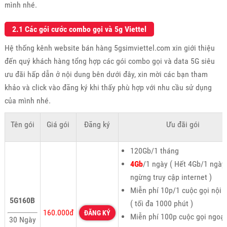
mình nhé.
2.1 Các gói cước combo gọi và 5g Viettel
Hệ thống kênh website bán hàng 5gsimviettel.com xin giới thiệu
đến quý khách hàng tổng hợp các gói combo gọi và data 5G siêu
ưu đãi hấp dẫn ở nội dung bên dưới đây, xin mời các bạn tham
khảo và click vào đăng ký khi thấy phù hợp với nhu cầu sử dụng
của mình nhé.
Tên gói
Giá gói
Đăng ký
Ưu đãi gói
120Gb/1 tháng
4Gb
/1 ngày ( Hết 4Gb/1 ngày
ngừng truy cập internet )
Miễn phí 10p/1 cuộc gọi nội
5G160B
( tối đa 1000 phút )
160.000đ
ĐĂNG KÝ
Miễn phí 100p cuộc gọi ngoại
30 Ngày