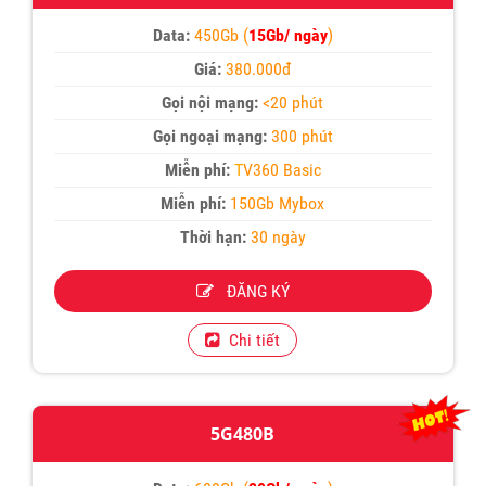
Data:
450Gb (
15Gb/ ngày
)
Giá:
380.000đ
Gọi nội mạng:
<20 phút
Gọi ngoại mạng:
300 phút
Miễn phí:
T
V360 Basic
Miễn phí:
150Gb Mybox
Thời hạn:
30 ngày
ĐĂNG KÝ
Chi tiết
5G480B