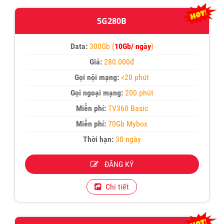
5G280B
Data:
300Gb (
10Gb/ ngày
)
Giá:
280.000đ
Gọi nội mạng:
<20 phút
Gọi ngoại mạng:
200 phút
Miễn phí:
T
V360 Basic
Miễn phí:
70Gb Mybox
Thời hạn:
30 ngày
ĐĂNG KÝ
Chi tiết