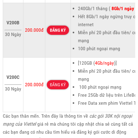
240Gb/1 tháng (
8Gb/1 ngày
)
Hết 8Gb/1 ngày ngừng truy cậ
V200B
internet
200.000đ
ĐĂNG KÝ
Miễn phí 20 phút đầu tiên/ cu
30 Ngày
mạng
100 phút ngoại mạng
[120GB (
4Gb/ngày
)]
Miễn phí 20 phút đầu tiên/ cu
V200C
mạng
200.000đ
ĐĂNG KÝ
100 phút ngoại mạng
30 Ngày
Free 25Gb dữ liệu trên LifeBo
Free Data xem phim Viettel T
Các bạn thân mến. Trên đây là thông tin về
các gói 30K nội ngoại
mạng của Viettel
giá rẻ mà chúng tôi cập nhật chia sẻ cùng tất cả
các bạn đang có nhu cầu tìm hiểu và đăng ký gói cước di động