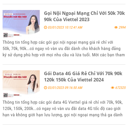
khi có nhu cầu nhé.
Gọi Nội Ngoại Mạng Chỉ Với 50k 70k
90k Của Viettel 2023
03/01/2023 10:12:41 AM
2994
Thông tin tổng hợp các gói gọi nội ngoại mạng giá rẻ chỉ với
50k, 70k, 90k...có ngay vô vàn ưu đãi dành cho khách hàng đăng
ký sử dụng phù hợp với mọi nhu cầu và lứa tuổi. Mời các bạn tham
khảo và đăng ký sử dụng khi thấy phù hợp với bạn nhé
Gói Data 4G Giá Rẻ Chỉ Với 70k 90k
120k 150k Của Viettel 2024
03/01/2023 09:16:50 AM
672325
Thông tin tổng hợp các gói data 4G Viettel giá rẻ chỉ với 70k, 90k,
120k, 150k, 200k...có ngay vô vàn ưu đãi data 4G tốc độ cao giới
hạn và không giới hạn lưu lượng, gọi nội ngoại mạng thả ga dành
cho khách hàng đăng ký sử dụng, phù hợp với mọi nhu cầu và lứa
tuổi. Mời các bạn tham khảo và đăng ký sử dụng khi thấy phù hợp