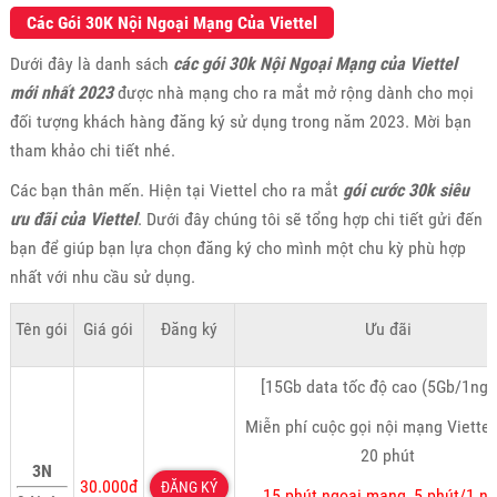
Các Gói 30K Nội Ngoại Mạng Của Viettel
Dưới đây là danh sách
các gói 30k Nội Ngoại Mạng của Viettel
mới nhất 2023
được nhà mạng cho ra mắt mở rộng dành cho mọi
đối tượng khách hàng đăng ký sử dụng trong năm 2023. Mời bạn
tham khảo chi tiết nhé.
Các bạn thân mến. Hiện tại Viettel cho ra mắt
gói cước 30k siêu
ưu đãi của Viettel
. Dưới đây chúng tôi sẽ tổng hợp chi tiết gửi đến
bạn để giúp bạn lựa chọn đăng ký cho mình một chu kỳ phù hợp
nhất với nhu cầu sử dụng.
Tên gói
Giá gói
Đăng ký
Ưu đãi
[15Gb data tốc độ cao (5Gb/1ngà
Miễn phí cuộc gọi nội mạng Viettel
20 phút
3N
30.000đ
ĐĂNG KÝ
15 phút ngoại mạng, 5 phút/1 n