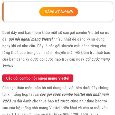
ĐĂNG KÝ NHANH
Dưới đây mời bạn tham khảo một số các gói combo Viettel có ưu
đãi
gọi nội ngoại mạng Viettel
nhiều nhất để đăng ký sử dụng
ngay khi có nhu cầu. Đây là các gói khuyến mãi dành riêng cho
từng thuê bao trong danh sách khuyến mãi. Để kiểm tra thuê bao
của bạn đăng ký được gói cước nào truy cập ngay
gói cước mạng
Viettel.
Các gói combo nội ngoại mạng Viettel
Các bạn thân mến toàn bộ nội dung bài viết bên dưới đây chúng
tôi xin tổng hợp tất cả
các gói cước combo Viettel mới nhất năm
2023
ưu đãi dành cho thuê bao trả trước cũng như thuê bao trả
sau của hệ thống nhà mạng Viettel triển khai và cho ra mắt vào
ngày 1.1.2023 với mức ưu đãi chỉ có 90k, 120k, 150k, 200k..