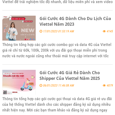
Viettel để trải nghiệm tốc độ nhanh, dữ liệu miễn phí và xem video
TikTok mượt mà. Hãy trải nghiệm ngay hôm nay!
Gói Cước 4G Dành Cho Du Lịch Của
Viettel Năm 2023
17/01/2023 01:53:19 AM
4145
Thông tin tổng hợp các gói cước combo gọi và data 4G của Viettel
giá rẻ chỉ từ 60k, 100k, 200k với ưu đãi gọi thoại miễn phí trong
nước và nước ngoài cũng như thoải mái truy cập internet với tốc
độ không giới hạn trong suốt quá trình du lịch. Mời các bạn tham
khảo và đăng ký sử dụng khi thấy phù hợp với nhu cầu của mình
Gói Cước 4G Giá Rẻ Dành Cho
nhé.
Shipper Của Viettel Năm 2025
06/01/2023 11:46:08 AM
4079
Thông tin tổng hợp các gói cước gọi thoại và data 4G giá rẻ ưu đãi
của hệ thống Viettel dành cho các shipper đăng ký sử dụng nhiều
nhất hiện nay. Mời các bạn tham khảo và đăng ký sử dụng ngay