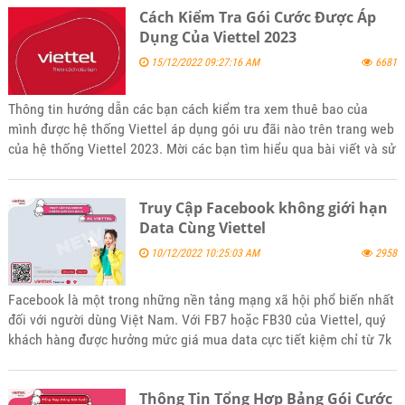
Cách Kiểm Tra Gói Cước Được Áp
nhé
Dụng Của Viettel 2023
15/12/2022 09:27:16 AM
6681
Thông tin hướng dẫn các bạn cách kiểm tra xem thuê bao của
mình được hệ thống Viettel áp dụng gói ưu đãi nào trên trang web
của hệ thống Viettel 2023. Mời các bạn tìm hiểu qua bài viết và sử
dụng khi có nhu cầu nhé.
Truy Cập Facebook không giới hạn
Data Cùng Viettel
10/12/2022 10:25:03 AM
2958
Facebook là một trong những nền tảng mạng xã hội phổ biến nhất
đối với người dùng Việt Nam. Với FB7 hoặc FB30 của Viettel, quý
khách hàng được hưởng mức giá mua data cực tiết kiệm chỉ từ 7k
đến 25k phục vụ cho đa dạng mọi hoạt động trên từ giải trí, công
việc, liên lạc qua Facebook và Messenger.
Thông Tin Tổng Hợp Bảng Gói Cước