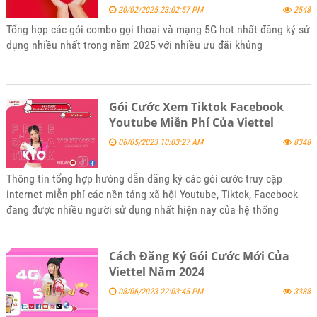
20/02/2025 23:02:57 PM
2548
Tổng hợp các gói combo gọi thoại và mạng 5G hot nhất đăng ký sử
dụng nhiều nhất trong năm 2025 với nhiều ưu đãi khủng
Gói Cước Xem Tiktok Facebook
Youtube Miễn Phí Của Viettel
06/05/2023 10:03:27 AM
8348
Thông tin tổng hợp hướng dẫn đăng ký các gói cước truy cập
internet miễn phí các nền tảng xã hội Youtube, Tiktok, Facebook
đang được nhiều người sử dụng nhất hiện nay của hệ thống
Viettel. Với mức ưu đãi giá cước khi đăng ký vô cùng phù hợp với
mọi lứa tuổi và có thể dùng song song cùng các gói cước bạn
Cách Đăng Ký Gói Cước Mới Của
đang sử dụng từ trước. Mời các bạn tham khảo và đăng ký sử
Viettel Năm 2024
dụng khi thấy phù hợp với nhu cầu của mình nhé.
08/06/2023 22:03:45 PM
3388