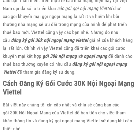
Các bạn thân mến. Trên thực tế các nhà mạng hiện nay tại Việt
Nam đại đa số là triển khai
các gói gọi nội mạng Viettel
chứ
các gói khuyến mại gọi ngoại mạng là rất ít và hiếm khi bởi
thường nhà mạng sẽ ưu đãi trong mạng của mình để phát triển
thuê bao mới. Viettel cũng vậy các bạn nhé. Nhưng do nhu
cầu
đăng ký gói 30k nội ngoại mạng viettel
giá rẻ của khách hàng
lại rất lớn. Chính vì vậy Viettel cũng đã triển khai các gói cước
khuyến mại kết hợp
gói 30k nội mạng và ngoại mạng
để dành cho
thuê bao thường xuyên có nhu cầu
đăng ký gói nội ngoại mạng
Viettel
để tham gia đăng ký sử dụng.
Cách Đăng Ký Gói Cước 30K Nội Ngoại Mạng
Viettel
Bài viết này chúng tôi xin cập nhật và chia sẻ cùng bạn các
gói 30K Nội Ngoại Mạng của Viettel để bạn tiện cho việc tham
khảo thông tin và đăng ký gọi ngoại mạng Viettel sử dụng khi cần
thiết nhé.