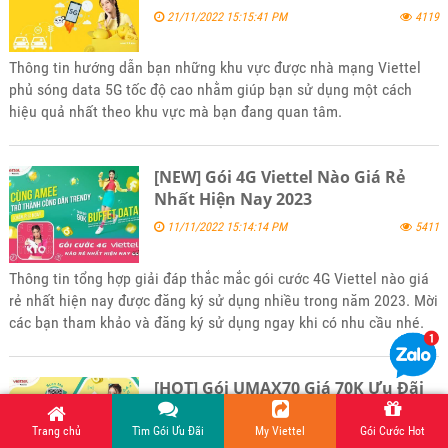
21/11/2022 15:15:41 PM
4119
Thông tin hướng dẫn bạn những khu vực được nhà mạng Viettel
phủ sóng data 5G tốc độ cao nhằm giúp bạn sử dụng một cách
hiệu quả nhất theo khu vực mà bạn đang quan tâm.
[NEW] Gói 4G Viettel Nào Giá Rẻ
Nhất Hiện Nay 2023
11/11/2022 15:14:14 PM
5411
Thông tin tổng hợp giải đáp thắc mắc gói cước 4G Viettel nào giá
rẻ nhất hiện nay được đăng ký sử dụng nhiều trong năm 2023. Mời
các bạn tham khảo và đăng ký sử dụng ngay khi có nhu cầu nhé.
[HOT] Gói UMAX70 Giá 70K Ưu Đãi
Free data tốc độ cao Viettel
Trang chủ
Tìm Gói Ưu Đãi
My Viettel
Gói Cước Hot
04/11/2022 16:29:09 PM
3418