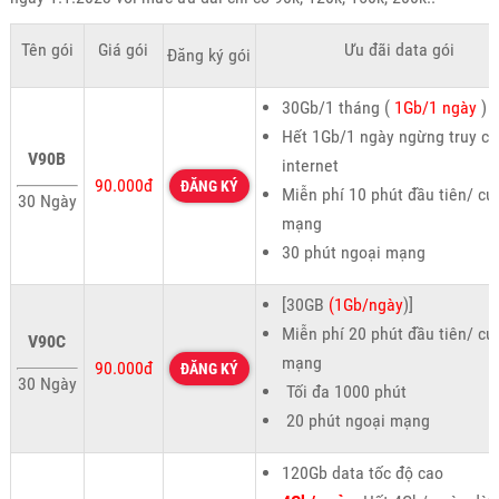
Tên gói
Giá gói
Ưu đãi data gói
Đăng ký gói
30Gb/1 tháng (
1Gb/1 ngày
)
Hết 1Gb/1 ngày ngừng truy cậ
V90B
internet
90.000đ
ĐĂNG KÝ
Miễn phí 10 phút đầu tiên/ cu
30 Ngày
mạng
30 phút ngoại mạng
[30GB
(1Gb/ngày
)]
Miễn phí 20 phút đầu tiên/ cu
V90C
mạng
90.000đ
ĐĂNG KÝ
30 Ngày
Tối đa 1000 phút
20 phút ngoại mạng
120Gb data tốc độ cao