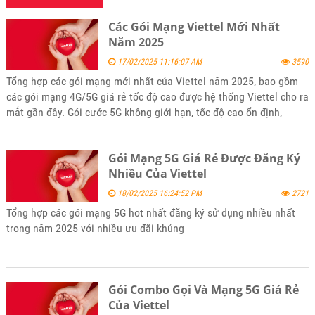
Các Gói Mạng Viettel Mới Nhất
Năm 2025
17/02/2025 11:16:07 AM
3590
Tổng hợp các gói mạng mới nhất của Viettel năm 2025, bao gồm
các gói mạng 4G/5G giá rẻ tốc độ cao được hệ thống Viettel cho ra
mắt gần đây. Gói cước 5G không giới hạn, tốc độ cao ổn định,
không bị bóp băng thông.Phù hợp với doanh nghiệp, người làm
việc online, hoặc người thường xuyên di chuyển.
Gói Mạng 5G Giá Rẻ Được Đăng Ký
Nhiều Của Viettel
18/02/2025 16:24:52 PM
2721
Tổng hợp các gói mạng 5G hot nhất đăng ký sử dụng nhiều nhất
trong năm 2025 với nhiều ưu đãi khủng
Gói Combo Gọi Và Mạng 5G Giá Rẻ
Của Viettel