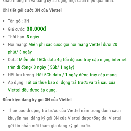
khảo thông tin và đăng ký sử dụng một cách hiệu quả nhất.
Chi tiết gói cước 3N của Viettel
Tên gói: 3N
30.000đ
Giá cước:
Thời hạn:
3
ngày
Nội mạng:
Miễn phí các cuộc gọi nội mạng Viettel dưới 20
phút/ 3 ngày
Data:
Miễn phí 15Gb data 4g tốc độ cao truy cập mạng internet
trên di động/ 3 ngày ( 5Gb/ 1 ngày)
Hết lưu lượng:
Hết 5Gb data / 1 ngày dừng truy cập mạng.
Áp dụng:
Tất cả thuê bao di động trả trước và trả sau của
Viettel đều được áp dụng.
Điều kiện đăng ký gói 3N của Viettel
Thuê bao di động trả trước của Viettel nằm trong danh sách
khuyến mại đăng ký gói 3N của Viettel được tổng đài Viettel
gửi tin nhắn mời tham gia đăng ký gói cước.