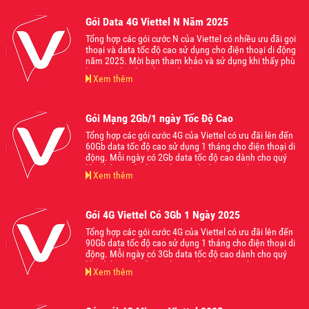
Gói Data 4G Viettel N Năm 2025
Tổng hợp các gói cước N của Viettel có nhiều ưu đãi gọi
thoại và data tốc độ cao sử dụng cho điện thoại di động
năm 2025. Mời bạn tham khảo và sử dụng khi thấy phù
hợp với nhu cầu của mình nhé
Xem thêm
Gói Mạng 2Gb/1 ngày Tốc Độ Cao
Tổng hợp các gói cước 4G của Viettel có ưu đãi lên đến
60Gb data tốc độ cao sử dụng 1 tháng cho điện thoại di
động. Mỗi ngày có 2Gb data tốc độ cao dành cho quý
khách hàng thoải mái lướt web chơi game hoặc truy cập
Xem thêm
các nền tảng ứng dụng mạng xã hội hot nhất hiện nay
mà không lo bị giật lag. Mời các bạn tham khảo và đăng
ký sử dụng khi thấy phù hợp với nhu cầu của mình nhé
Gói 4G Viettel Có 3Gb 1 Ngày 2025
Tổng hợp các gói cước 4G của Viettel có ưu đãi lên đến
90Gb data tốc độ cao sử dụng 1 tháng cho điện thoại di
động. Mỗi ngày có 3Gb data tốc độ cao dành cho quý
khách hàng thoải mái lướt web chơi game hoặc truy cập
Xem thêm
các nền tảng ứng dụng mạng xã hội hot nhất hiện nay
mà không lo bị giật lag. Mời các bạn tham khảo và đăng
ký sử dụng khi thấy phù hợp với nhu cầu của mình nhé