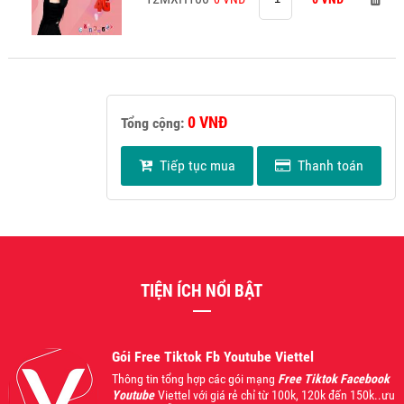
0 VNĐ
Tổng cộng:
Tiếp tục mua
Thanh toán
TIỆN ÍCH NỔI BẬT
Gói Free Tiktok Fb Youtube Viettel
Thông tin tổng hợp các gói mạng
Free Tiktok Facebook
Youtube
Viettel với giá rẻ chỉ từ 100k, 120k đến 150k..ưu