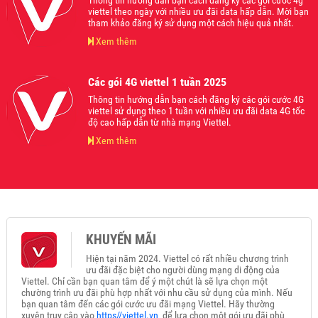
Thông tin hướng dẫn bạn cách đăng ký các gói cước 4g
viettel theo ngày với nhiều ưu đãi data hấp dẫn. Mời bạn
tham khảo đăng ký sử dụng một cách hiệu quả nhất.
Xem thêm
Các gói 4G viettel 1 tuần 2025
Thông tin hướng dẫn bạn cách đăng ký các gói cước 4G
viettel sử dụng theo 1 tuần với nhiều ưu đãi data 4G tốc
độ cao hấp dẫn từ nhà mạng Viettel.
Xem thêm
KHUYẾN MÃI
Hiện tại năm 2024. Viettel có rất nhiều chương trình
ưu đãi đặc biệt cho người dùng mạng di động của
Viettel. Chỉ cần bạn quan tâm để ý một chút là sẽ lựa chọn một
chường trình ưu đãi phù hợp nhất với nhu cầu sử dụng của mình. Nếu
bạn quan tâm đến các gói cước ưu đãi mạng Viettel. Hãy thường
xuyên truy cập vào
https//viettel.vn
để lựa chọn một gói ưu đãi phù