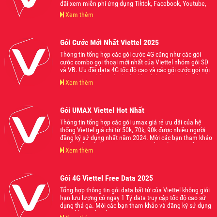
đãi xem miễn phí ứng dụng Tiktok, Facebook, Youtube,
bên cạnh đó còn áp dụng gọi nội mạng và liên mạng
Xem thêm
Viettel kết hợp data 4G từ 1Gb cho đến 1.5Gb sử dụng
trong ngày. Mời các bạn tham khảo và đăng ký sử dụng
khi thấy phù hợp với nhu cầu của mình nhé.
Gói Cước Mới Nhất Viettel 2025
Thông tin tổng hợp các gói cước 4G cũng như các gói
cước combo gọi thoại mới nhất của Viettel nhóm gói SD
và VB. Ưu đãi data 4G tốc độ cao và các gói cước gọi nội
ngoại mạng thả ga dành cho khách hàng đăng ký sử
Xem thêm
dụng, phù hợp với mọi nhu cầu và lứa tuổi, giá cực mềm
từ 70k, 90k, 120k, 150k, 200k... Mời các bạn tham khảo
và đăng ký sử dụng khi thấy phù hợp nhé
Gói UMAX Viettel Hot Nhất
Thông tin tổng hợp các gói umax giá rẻ ưu đãi của hệ
thống Viettel giá chỉ từ 50k, 70k, 90k được nhiều người
đăng ký sử dụng nhất năm 2024. Mời các bạn tham khảo
và đăng ký sử dụng ngay gói cước đang làm mưa làm gió
Xem thêm
trên thị trường hiện nay nhé.
Gói 4G Viettel Free Data 2025
Tổng hợp thông tin gói data bất tử của Viettel không giới
hạn lưu lượng có ngay 1 Tỷ data truy cập tốc độ cao sử
dụng thả ga. Mời các bạn tham khảo và đăng ký sử dụng
ngay khi có nhu cầu.