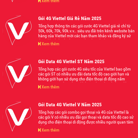
Xem thêm
Gói 4G Viettel Giá Rẻ Năm 2025
Tổng hợp thông tin các gói cước 4G Viettel giá rẻ chỉ từ
50k, 60k, 70k, 90k.v.v.. siêu ưu đãi trên kênh website bán
hàng của Viettel mời các bạn tham khảo và đăng ký sử
dụng khi thấy phù hợp với nhu cầu của bạn nhé.
Xem thêm
Gói Data 4G Viettel ST Năm 2025
Tổng hợp các gói cước 4G siêu tốc của Viettel bao gồm
các gói ST có nhiều ưu đãi data tốc độ cao giới hạn và
không giới hạn sử dụng cho điện thoại di động năm
2025. Mời các bạn tham khảo và đăng ký sử dụng khi
Xem thêm
thấy phù hợp với nhu cầu của mình nhé.
Gói Data 4G Viettel V Năm 2025
Tổng hợp các gói combo gọi thoại và 4G của Viettel là
các gói V có nhiều ưu đãi gọi thoại và data tốc độ cao sử
dụng cho điện thoại di động được nhiều người quan tâm
nhất năm 2025.
Xem thêm