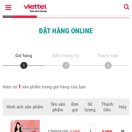
Giỏ hàng
ĐẶT HÀNG ONLINE
Giỏ hàng
Điền thông tin
Thanh toán
1
2
3
1
Hiện có
sản phẩm trong giỏ hàng của bạn
Tên sản
Đơn
Số
Thành
Hình ảnh sản phẩm
Hủy
phẩm
giá
lượng
tiền
12MXH100
0 VNĐ
0 VNĐ